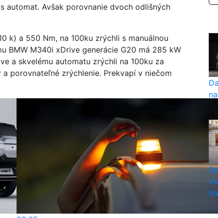
vs automat. Avšak porovnanie dvoch odlišných
 k) a 550 Nm, na 100ku zrýchli s manuálnou
omu BMW M340i xDrive generácie G20 má 285 kW
ve a skvelému automatu zrýchli na 100ku za
 a porovnateľné zrýchlenie. Prekvapí v niečom
Da
na
Op
vo
in