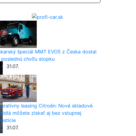
karský špeciál MMT EVO5 z Česka dostal
 poslednú chvíľu stopku
31.07.
eratívny leasing Citroën: Nové skladové
zidlá môžete získať aj bez vstupnej
vestície
31.07.