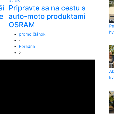
02.05.
ší
Pripravte sa na cestu s
e
auto-moto produktami
OSRAM
Pe
hy
promo článok
Poradňa
2
Ak
kv