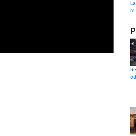
La
mi
P
Re
od