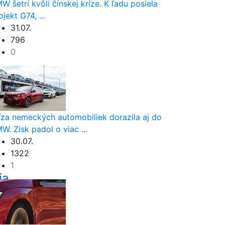
W šetrí kvôli čínskej kríze. K ľadu posiela
ojekt G74, ...
31.07.
796
0
íza nemeckých automobiliek dorazila aj do
W. Zisk padol o viac ...
30.07.
1322
1
ia