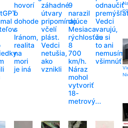
Na
hovorí
záhadné
9
odnaučiť
po
tGPT
o
útvary
narazil
premýšľať
amal
dohode
pripomínajúce
do
Vedci
teľov
s
včelí
Mesiaca
varujú,
Iránom,
plást.
rýchlosťou
že si
o
realita
Vedci
8
to ani
iedky
na
netušia,
700
nemusím
im
mori
ako
km/h.
všimnúť
Vi
li
je iná
vznikli
Náraz
Nie
c
mohol
vytvoriť
18-
metrový...