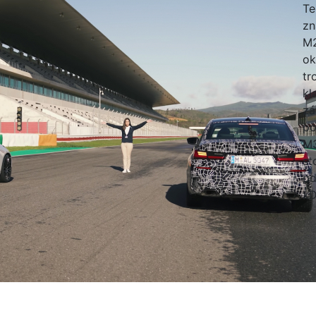
Te
zn
M2
ok
tr
kl
zá
po
M3
st
od
xD