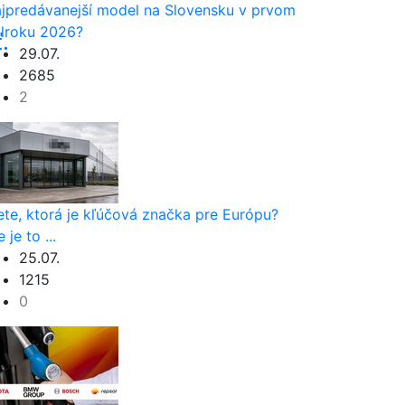
jpredávanejší model na Slovensku v prvom
lroku 2026?
.
29.07.
2685
2
e
ete, ktorá je kľúčová značka pre Európu?
 je to ...
25.07.
1215
0