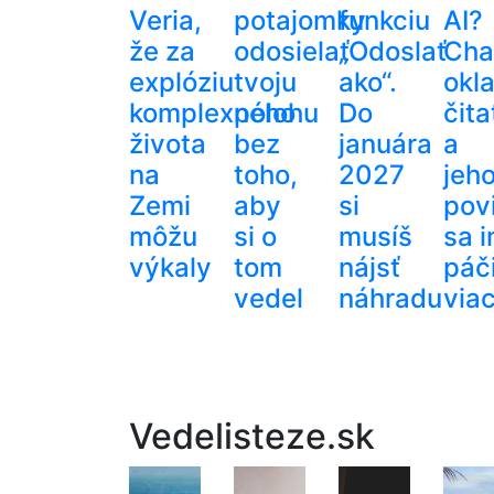
Veria,
potajomky
funkciu
AI?
že za
odosielať
„Odoslať
Cha
explóziu
tvoju
ako“.
okl
komplexného
polohu
Do
čita
života
bez
januára
a
na
toho,
2027
jeh
Zemi
aby
si
pov
môžu
si o
musíš
sa 
výkaly
tom
nájsť
páči
vedel
náhradu
via
Vedelisteze.sk