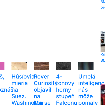
BM
pr
Kr
BM
š,
Húsíovia
Rover
4-
Umelá
mieria
Curiosity
tonový
inteligenc
oznáš
na
objavil
horný
nás
Suez.
na
stupeň
môže
Washington
Marse
Falconu
pomaly