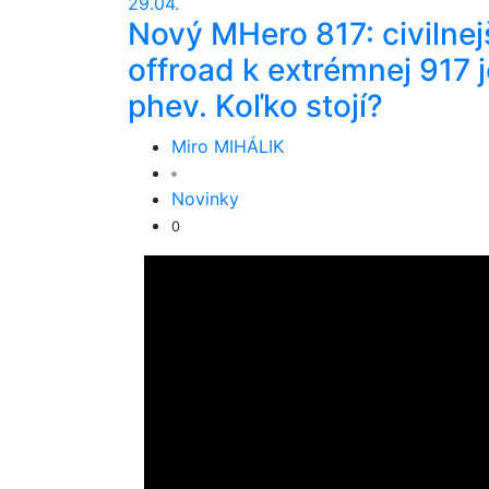
29.04.
Nový MHero 817: civilnej
offroad k extrémnej 917 j
phev. Koľko stojí?
Miro MIHÁLIK
Novinky
0