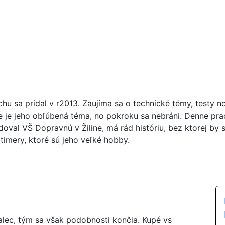
chu sa pridal v r2013. Zaujíma sa o technické témy, testy n
ie je jeho obľúbená téma, no pokroku sa nebráni. Denne pr
doval VŠ Dopravnú v Žiline, má rád históriu, bez ktorej by 
timery, ktoré sú jeho veľké hobby.
alec, tým sa však podobnosti končia. Kupé vs