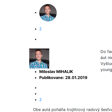
2
Do fa
áut n
Vyštu
young
Miloslav MIHALIK
Publikovane: 28.01.2019
2
Obe autá poháňa trojlitrový radový šesťv