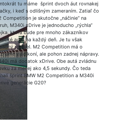
ntokrát tu máme šprint dvoch áut rovnakej
ačky, i keď s odlišným zameraním. Zatiaľ čo
 Competition je skutočne „náčinie“ na
ruh, M340i xDrive je jednoducho „rýchla“
ojka, ktorá bude pre mnoho zákazníkov
asické auto na každý deň. Je tu však
sadný rozdiel. M2 Competition má o
znanie viac koní, ale pohon zadnej nápravy.
40i má dodatok xDrive. Obe autá zvládnu
ovku za menej ako 4,5 sekundy. Čo teda
halí šprint BMW M2 Competition a M340i
rive generácie G20?