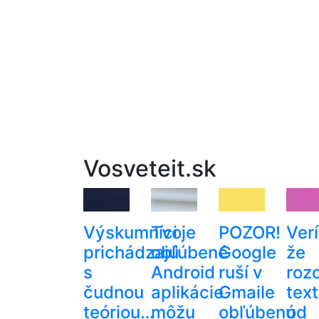
Vosveteit.sk
Výskumníci
Tvoje
POZOR!
Verí
prichádzajú
obľúbené
Google
že
s
Android
ruší v
roz
čudnou
aplikácie
Gmaile
text
teóriou…
môžu
obľúbenú
od