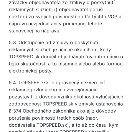
záväzky objednávateľa zo zmluvy o poskytnutí
reklamných služieb; i) objednávateľ porušil
niektorú zo svojich povinností podľa týchto VOP a
nápravu nezjednal ani v primeranej lehote
stanovenej na nápravu.
5.3. Odstúpenie od zmluvy o poskytnutí
reklamných služieb je účinné okamihom, kedy
TOPSPEED.sk doručil objednávateľovi informáciu o
tejto skutočnosti a to písomne alebo alebo formou
elektronickej pošty.
5.4. TOPSPEED.sk je oprávnený nezverejniť
reklamné prvky alebo ich zverejňovanie
pozastaviť, z dôvodu vzniku okolností vylučujúcich
zodpovednosť TOPSPEED.sk v zmysle ustanovenia
§ 374 Obchodného zákonníka ako aj z dôvodov
porušenia povinností tretích osôb (napr.
dodávatelia TOPSPEED.sk), a to až do času, kým