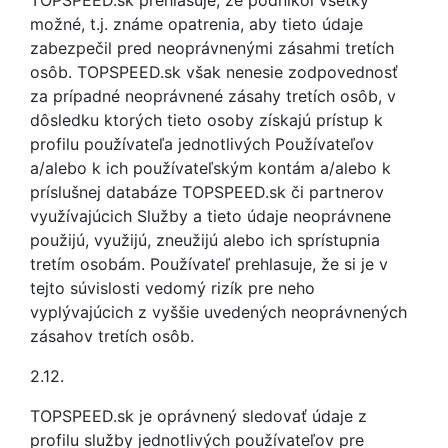
TOPSPEED.sk prehlasuje, že podnikol všetky
možné, t.j. známe opatrenia, aby tieto údaje
zabezpečil pred neoprávnenými zásahmi tretích
osôb. TOPSPEED.sk však nenesie zodpovednosť
za prípadné neoprávnené zásahy tretích osôb, v
dôsledku ktorých tieto osoby získajú prístup k
profilu používateľa jednotlivých Používateľov
a/alebo k ich používateľským kontám a/alebo k
príslušnej databáze TOPSPEED.sk či partnerov
využívajúcich Služby a tieto údaje neoprávnene
použijú, využijú, zneužijú alebo ich sprístupnia
tretím osobám. Používateľ prehlasuje, že si je v
tejto súvislosti vedomý rizík pre neho
vyplývajúcich z vyššie uvedených neoprávnených
zásahov tretích osôb.
2.12.
TOPSPEED.sk je oprávnený sledovať údaje z
profilu služby jednotlivých používateľov pre