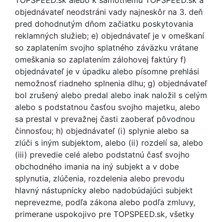
TOPSPEED.sk alebo k samotnému TOPSPEED.sk a
objednávateľ neodstráni vady najneskôr na 3. deň
pred dohodnutým dňom začiatku poskytovania
reklamných služieb; e) objednávateľ je v omeškaní
so zaplatením svojho splatného záväzku vrátane
omeškania so zaplatením zálohovej faktúry f)
objednávateľ je v úpadku alebo písomne prehlási
nemožnosť riadneho splnenia dlhu; g) objednávateľ
bol zrušený alebo predal alebo inak naložil s celým
alebo s podstatnou časťou svojho majetku, alebo
sa prestal v prevažnej časti zaoberať pôvodnou
činnosťou; h) objednávateľ (i) splynie alebo sa
zlúči s iným subjektom, alebo (ii) rozdelí sa, alebo
(iii) prevedie celé alebo podstatnú časť svojho
obchodného imania na iný subjekt a v dobe
splynutia, zlúčenia, rozdelenia alebo prevodu
hlavný nástupnícky alebo nadobúdajúci subjekt
neprevezme, podľa zákona alebo podľa zmluvy,
primerane uspokojivo pre TOPSPEED.sk, všetky