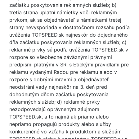
začiatku poskytovania reklamných služieb; b)
tretia strana uplatní námietky voči reklamným
prvkom, ak sa objednávateľ s námietkami tretej
strany nevysporiada v dostatočnom rozsahu podľa
uváženia TOPSPEED.sk najneskôr do dojednaného
dňa začiatku poskytovania reklamných služieb; c)
reklamné prvky sú podľa uváženia TOPSPEED.sk v
rozpore so všeobecne záväznými právnymi
predpismi platnými v SR, s Etickými pravidlami pre
reklamu vydanými Radou pre reklamu alebo v
rozpore s dobrými mravmi a objednávateľ
neodstráni vady najneskôr na 3. deň pred
dohodnutým dňom začiatku poskytovania
reklamných služieb; d) reklamné prvky
nezodpovedajú oprávneným záujmom
TOPSPEED.sk, a to najmä ak priamo alebo
nepriamo propagujú produkty alebo služby
konkurenčné vo vzťahu k produktom a službám