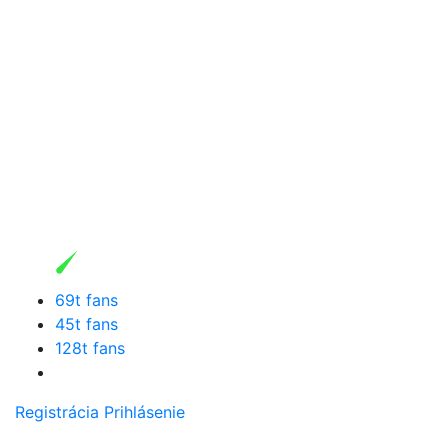
69t fans
45t fans
128t fans
Registrácia
Prihlásenie