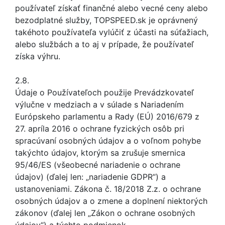
používateľ získať finančné alebo vecné ceny alebo
bezodplatné služby, TOPSPEED.sk je oprávnený
takéhoto používateľa vylúčiť z účasti na súťažiach,
alebo službách a to aj v prípade, že používateľ
získa výhru.
2.8.
Údaje o Používateľoch použije Prevádzkovateľ
výlučne v medziach a v súlade s Nariadením
Európskeho parlamentu a Rady (EÚ) 2016/679 z
27. apríla 2016 o ochrane fyzických osôb pri
spracúvaní osobných údajov a o voľnom pohybe
takýchto údajov, ktorým sa zrušuje smernica
95/46/ES (všeobecné nariadenie o ochrane
údajov) (ďalej len: „nariadenie GDPR“) a
ustanoveniami. Zákona č. 18/2018 Z.z. o ochrane
osobných údajov a o zmene a doplnení niektorých
zákonov (ďalej len „Zákon o ochrane osobných