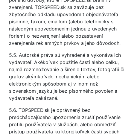
pominú dôvody, ktoré TOPSPEED.sk bránili v
zverejnení. TOPSPEED.sk sa zaväzuje bez
zbytočného odkladu upovedomiť objednávateľa
písomne, faxom, emailom (alebo telefonicky s
následným upovedomením jednou z uvedených
foriem) o nezverejnení alebo pozastavení
zverejnenia reklamných prvkov a jeho dôvodoch.
5.5. Autorské práva sú vyhradené a vykonáva ich
vydavateľ. Akékoľvek použitie častí alebo celku,
najmä rozmnožovanie a šírenie textov, fotografií či
grafov akýmkoľvek mechanickým alebo
elektronickým spôsobom aj v inom než
slovenskom jazyku je bez písomného povolenia
vydavateľa zakázané.
5.6. TOPSPEED.sk je oprávnený bez
predchádzajúceho upozornenia zrušiť používanie
profilu používateľa v službách, alebo obmedziť
prístup používateľa ku ktorejkoľvek časti svojich