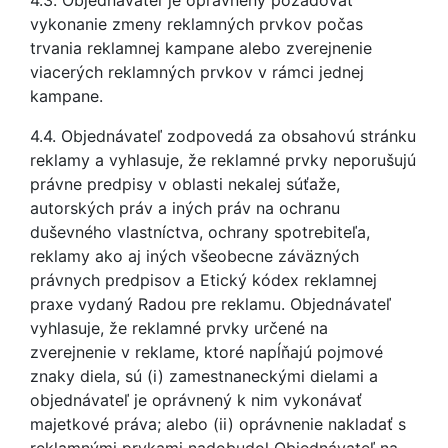
4.3. Objednávateľ je oprávnený požadovať
vykonanie zmeny reklamných prvkov počas
trvania reklamnej kampane alebo zverejnenie
viacerých reklamných prvkov v rámci jednej
kampane.
4.4. Objednávateľ zodpovedá za obsahovú stránku
reklamy a vyhlasuje, že reklamné prvky neporušujú
právne predpisy v oblasti nekalej súťaže,
autorských práv a iných práv na ochranu
duševného vlastníctva, ochrany spotrebiteľa,
reklamy ako aj iných všeobecne záväzných
právnych predpisov a Etický kódex reklamnej
praxe vydaný Radou pre reklamu. Objednávateľ
vyhlasuje, že reklamné prvky určené na
zverejnenie v reklame, ktoré napĺňajú pojmové
znaky diela, sú (i) zamestnaneckými dielami a
objednávateľ je oprávnený k nim vykonávať
majetkové práva; alebo (ii) oprávnenie nakladať s