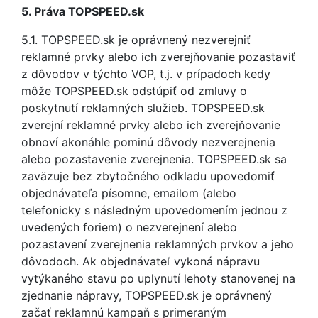
5. Práva TOPSPEED.sk
5.1. TOPSPEED.sk je oprávnený nezverejniť
reklamné prvky alebo ich zverejňovanie pozastaviť
z dôvodov v týchto VOP, t.j. v prípadoch kedy
môže TOPSPEED.sk odstúpiť od zmluvy o
poskytnutí reklamných služieb. TOPSPEED.sk
zverejní reklamné prvky alebo ich zverejňovanie
obnoví akonáhle pominú dôvody nezverejnenia
alebo pozastavenie zverejnenia. TOPSPEED.sk sa
zaväzuje bez zbytočného odkladu upovedomiť
objednávateľa písomne, emailom (alebo
telefonicky s následným upovedomením jednou z
uvedených foriem) o nezverejnení alebo
pozastavení zverejnenia reklamných prvkov a jeho
dôvodoch. Ak objednávateľ vykoná nápravu
vytýkaného stavu po uplynutí lehoty stanovenej na
zjednanie nápravy, TOPSPEED.sk je oprávnený
začať reklamnú kampaň s primeraným