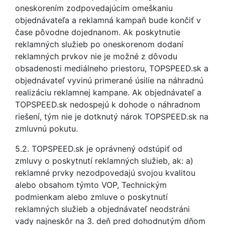
oneskorením zodpovedajúcim omeškaniu
objednávateľa a reklamná kampaň bude končiť v
čase pôvodne dojednanom. Ak poskytnutie
reklamných služieb po oneskorenom dodaní
reklamných prvkov nie je možné z dôvodu
obsadenosti mediálneho priestoru, TOPSPEED.sk a
objednávateľ vyvinú primerané úsilie na náhradnú
realizáciu reklamnej kampane. Ak objednávateľ a
TOPSPEED.sk nedospejú k dohode o náhradnom
riešení, tým nie je dotknutý nárok TOPSPEED.sk na
zmluvnú pokutu.
5.2. TOPSPEED.sk je oprávnený odstúpiť od
zmluvy o poskytnutí reklamných služieb, ak: a)
reklamné prvky nezodpovedajú svojou kvalitou
alebo obsahom týmto VOP, Technickým
podmienkam alebo zmluve o poskytnutí
reklamných služieb a objednávateľ neodstráni
vady najneskôr na 3. deň pred dohodnutým dňom