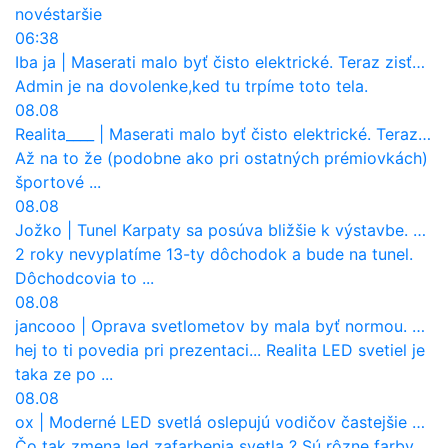
nové
staršie
06:38
Iba ja
|
Maserati malo byť čisto elektrické. Teraz zisťuje, že potrebuje nový osemvalcový motor
Admin je na dovolenke,ked tu trpíme toto tela.
08.08
Realita____
|
Maserati malo byť čisto elektrické. Teraz zisťuje, že potrebuje nový osemvalcový motor
Až na to že (podobne ako pri ostatných prémiovkách)
športové ...
08.08
Jožko
|
Tunel Karpaty sa posúva bližšie k výstavbe. NDS urobila dôležitý krok
2 roky nevyplatíme 13-ty dôchodok a bude na tunel.
Dôchodcovia to ...
08.08
jancooo
|
Oprava svetlometov by mala byť normou. Jeden nový dnes stojí priemerne 1251 eur!
hej to ti povedia pri prezentaci... Realita LED svetiel je
taka ze po ...
08.08
ox
|
Moderné LED svetlá oslepujú vodičov častejšie než staré halogény
Čo tak zmena led zafarbenia svetla ? Sú rôzne farby