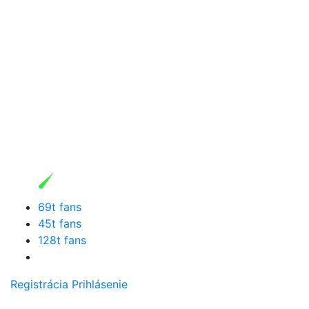
69t fans
45t fans
128t fans
Registrácia
Prihlásenie