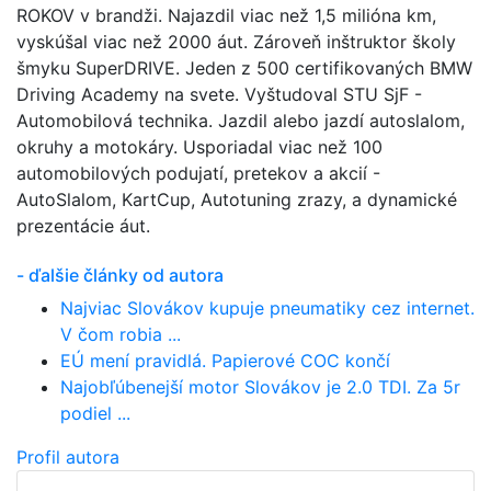
ROKOV v brandži. Najazdil viac než 1,5 milióna km,
vyskúšal viac než 2000 áut. Zároveň inštruktor školy
šmyku SuperDRIVE. Jeden z 500 certifikovaných BMW
Driving Academy na svete. Vyštudoval STU SjF -
Automobilová technika. Jazdil alebo jazdí autoslalom,
okruhy a motokáry. Usporiadal viac než 100
automobilových podujatí, pretekov a akcií -
AutoSlalom, KartCup, Autotuning zrazy, a dynamické
prezentácie áut.
- ďalšie články od autora
Najviac Slovákov kupuje pneumatiky cez internet.
V čom robia ...
EÚ mení pravidlá. Papierové COC končí
Najobľúbenejší motor Slovákov je 2.0 TDI. Za 5r
podiel ...
Profil autora