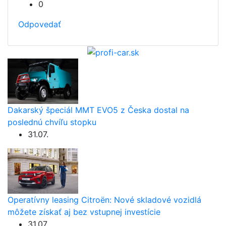
0
Odpovedať
Dakarský špeciál MMT EVO5 z Česka dostal na
poslednú chvíľu stopku
31.07.
Operatívny leasing Citroën: Nové skladové vozidlá
môžete získať aj bez vstupnej investície
31.07.