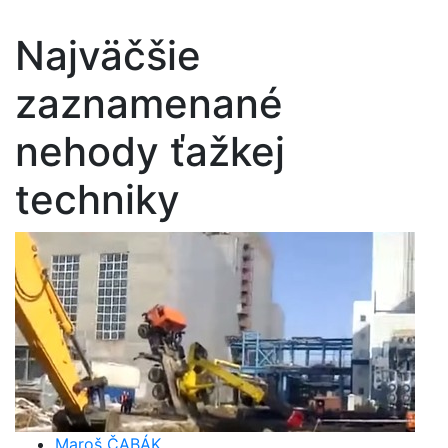
Najväčšie
zaznamenané
nehody ťažkej
techniky
Maroš ČABÁK