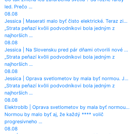
led. Prečo ...
08.08
Jessica
|
Maserati malo byť čisto elektrické. Teraz zisťuje, že potrebuje nový osemvalcový motor
„Strata peňazí kvôli podvodníkovi bola jedným z
najhorších ...
08.08
Jessica
|
Na Slovensku pred pár dňami otvorili nové mosty, ktoré to sú?
„Strata peňazí kvôli podvodníkovi bola jedným z
najhorších ...
08.08
Jessica
|
Oprava svetlometov by mala byť normou. Jeden nový dnes stojí priemerne 1251 eur!
„Strata peňazí kvôli podvodníkovi bola jedným z
najhorších ...
08.08
Elektroblb
|
Oprava svetlometov by mala byť normou. Jeden nový dnes stojí priemerne 1251 eur!
Normou by malo byť aj, že každý **** volič
progresivneho ...
08.08