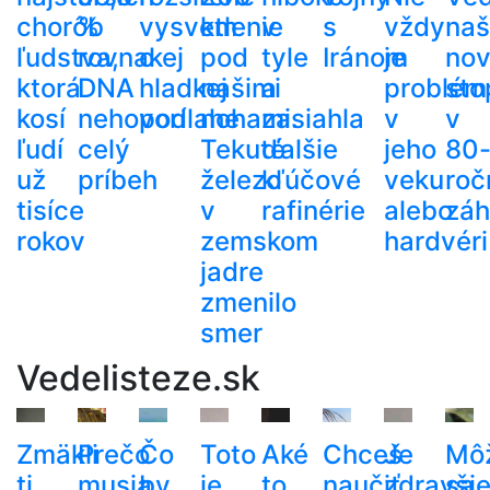
chorôb
%
vysvetlenie
km
v
s
vždy
naš
ľudstva,
rovnakej
o
pod
tyle
Iránom
je
no
ktorá
DNA
hladkej
našimi
a
problém
sto
kosí
nehovorí
podlahe
nohami.
zasiahla
v
v
ľudí
celý
Tekuté
ďalšie
jeho
80
už
príbeh
železo
kľúčové
veku
roč
tisíce
v
rafinérie
alebo
zá
rokov
zemskom
hardvéri
jadre
zmenilo
smer
Vedelisteze.sk
Zmäkli
Prečo
Čo
Toto
Aké
Chceš
Je
Mô
ti
musia
by
je
to
naučiť
zdravši
sa