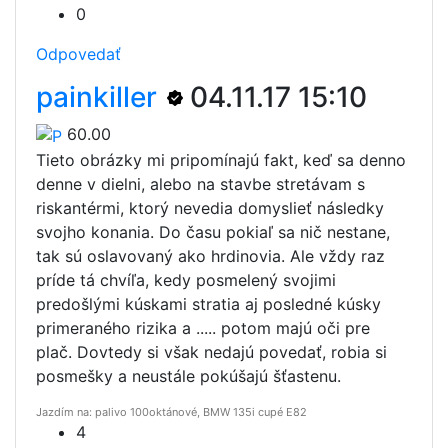
0
Odpovedať
painkiller
04.11.17 15:10
60.00
Tieto obrázky mi pripomínajú fakt, keď sa denno
denne v dielni, alebo na stavbe stretávam s
riskantérmi, ktorý nevedia domyslieť následky
svojho konania. Do času pokiaľ sa nič nestane,
tak sú oslavovaný ako hrdinovia. Ale vždy raz
príde tá chvíľa, kedy posmelený svojimi
predošlými kúskami stratia aj posledné kúsky
primeraného rizika a ..... potom majú oči pre
plač. Dovtedy si však nedajú povedať, robia si
posmešky a neustále pokúšajú šťastenu.
Jazdím na: palivo 100oktánové, BMW 135i cupé E82
4