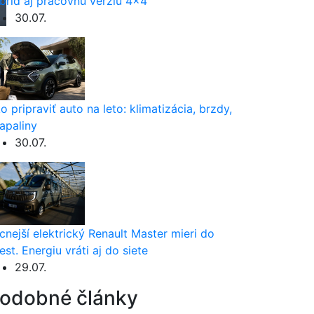
brid aj pracovnú verziu 4×4
30.07.
o pripraviť auto na leto: klimatizácia, brzdy,
apaliny
30.07.
cnejší elektrický Renault Master mieri do
est. Energiu vráti aj do siete
29.07.
odobné články