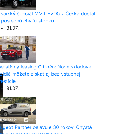
karský špeciál MMT EVO5 z Česka dostal
 poslednú chvíľu stopku
31.07.
eratívny leasing Citroën: Nové skladové
zidlá môžete získať aj bez vstupnej
vestície
31.07.
ugeot Partner oslavuje 30 rokov. Chystá