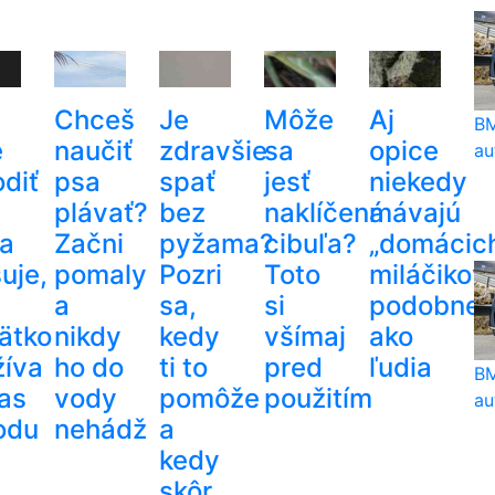
Chceš
Je
Môže
Aj
BM
e
naučiť
zdravšie
sa
opice
au
odiť
psa
spať
jesť
niekedy
plávať?
bez
naklíčená
mávajú
a
Začni
pyžama?
cibuľa?
„domácic
uje,
pomaly
Pozri
Toto
miláčikov
a
sa,
si
podobne
ätko
nikdy
kedy
všímaj
ako
žíva
ho do
ti to
pred
ľudia
BM
as
vody
pomôže
použitím
au
odu
nehádž
a
kedy
skôr