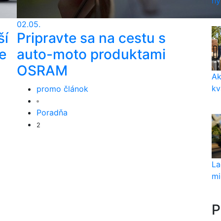
hy
02.05.
ší
Pripravte sa na cestu s
e
auto-moto produktami
OSRAM
Ak
kv
promo článok
Poradňa
2
La
mi
P