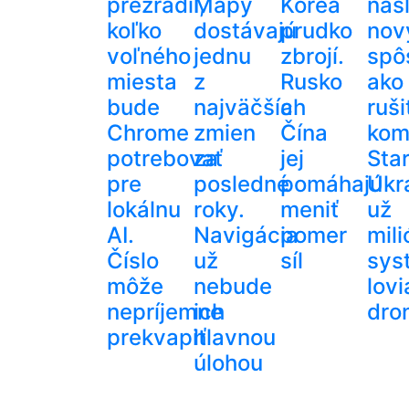
prezradil,
Mapy
Kórea
naš
koľko
dostávajú
prudko
nov
voľného
jednu
zbrojí.
spô
miesta
z
Rusko
ako
bude
najväčších
a
ruši
Chrome
zmien
Čína
kom
potrebovať
za
jej
Star
pre
posledné
pomáhajú
Ukra
lokálnu
roky.
meniť
už
AI.
Navigácia
pomer
mil
Číslo
už
síl
sys
môže
nebude
lovi
nepríjemne
ich
dro
prekvapiť
hlavnou
úlohou