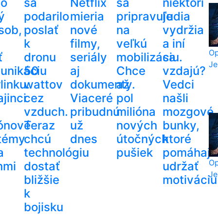
lo
sa
Netflix
sa
niektorí
ý
podarilo
mieria
pripravuje
ľudia
sob,
poslať
nové
na
vydržia
k
filmy,
veľkú
a iní
Op
ť
dronu
seriály
mobilizáciu.
sa
Je
unikáciu
50
aj
Chce
vzdajú?
linku.
wattov
dokumenty.
až
Vedci
jinci
cez
Viaceré
pol
našli
vzduch.
pribudnú
milióna
mozgové
iónové
Teraz
už
nových
bunky,
témy
chcú
dnes
útočných
ktoré
a
technológiu
pušiek
pomáhajú
Op
nmi
dostať
udržať
Je
bližšie
motiváciu
k
bojisku