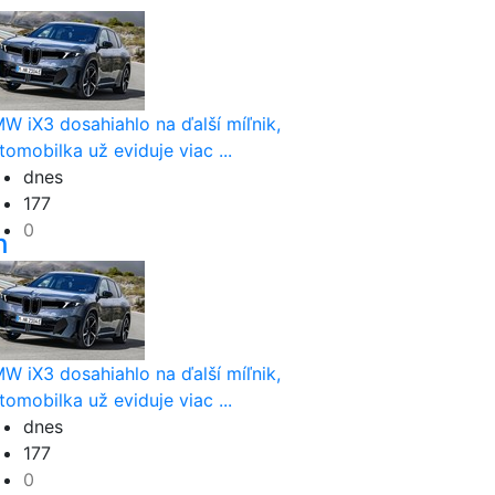
W iX3 dosahiahlo na ďalší míľnik,
tomobilka už eviduje viac ...
dnes
177
0
h
”
W iX3 dosahiahlo na ďalší míľnik,
tomobilka už eviduje viac ...
dnes
177
0