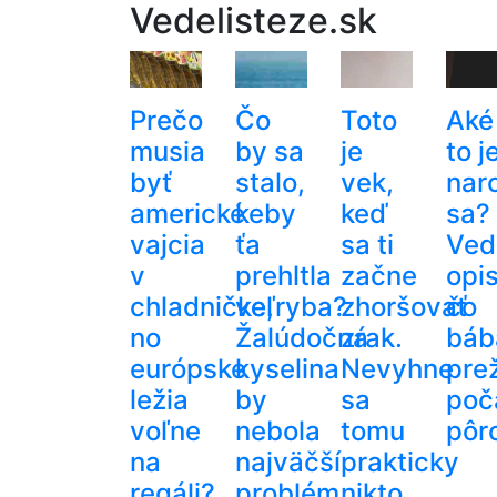
Vedelisteze.sk
Prečo
Čo
Toto
Aké
musia
by sa
je
to j
byť
stalo,
vek,
nar
americké
keby
keď
sa?
vajcia
ťa
sa ti
Ved
v
prehltla
začne
opis
chladničke,
veľryba?
zhoršovať
čo
no
Žalúdočná
zrak.
báb
európske
kyselina
Nevyhne
pre
ležia
by
sa
poč
voľne
nebola
tomu
pôr
na
najväčší
prakticky
regáli?
problém
nikto