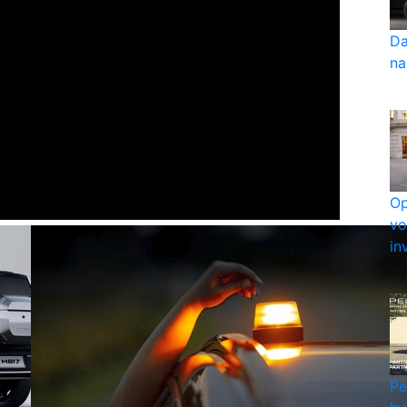
Da
na
Op
vo
in
Pe