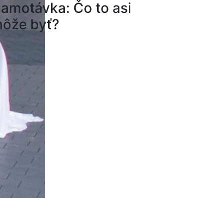
amotávka: Čo to asi
ôže byť?