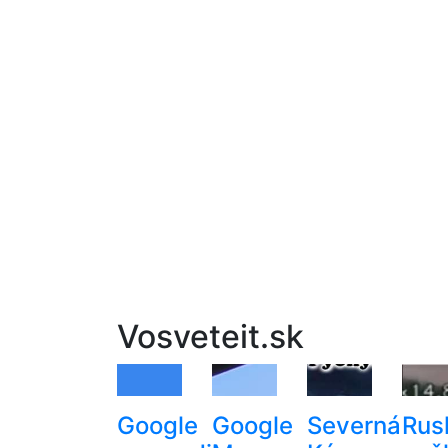
Vosveteit.sk
Google
Google
Severná
Rus