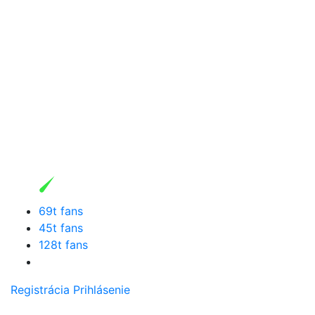
69t fans
45t fans
128t fans
Registrácia
Prihlásenie