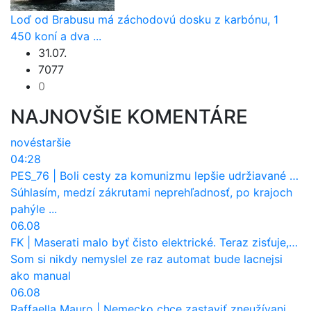
Loď od Brabusu má záchodovú dosku z karbónu, 1
450 koní a dva ...
31.07.
7077
0
NAJNOVŠIE KOMENTÁRE
nové
staršie
04:28
PES_76
|
Boli cesty za komunizmu lepšie udržiavané ako dnes?
Súhlasím, medzí zákrutami neprehľadnosť, po krajoch
pahýle ...
06.08
FK
|
Maserati malo byť čisto elektrické. Teraz zisťuje, že potrebuje nový osemvalcový motor
Som si nikdy nemyslel ze raz automat bude lacnejsi
ako manual
06.08
Raffaella Mauro
|
Nemecko chce zastaviť zneužívanie dotácií na elektromobily. Pritvrdí pravidlá