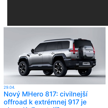
29.04.
Nový MHero 817: civilnejší
offroad k extrémnej 917 je