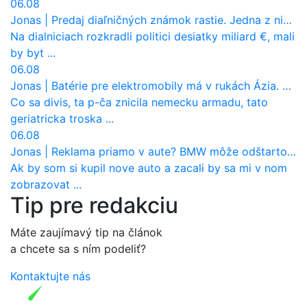
06.08
Jonas
|
Predaj diaľničných známok rastie. Jedna z nich zaznamenala nečakane výrazný nárast
Na dialniciach rozkradli politici desiatky miliard €, mali
by byt ...
06.08
Jonas
|
Batérie pre elektromobily má v rukách Ázia. Európa ale stráca kontrolu aj nad vlastnou výrobou!
Co sa divis, ta p-ča znicila nemecku armadu, tato
geriatricka troska ...
06.08
Jonas
|
Reklama priamo v aute? BMW môže odštartovať nový trend
Ak by som si kupil nove auto a zacali by sa mi v nom
zobrazovat ...
Tip pre redakciu
Máte zaujímavý tip na článok
a chcete sa s ním podeliť?
Kontaktujte nás