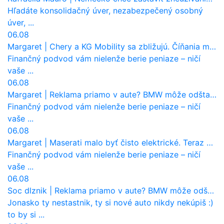
Hľadáte konsolidačný úver, nezabezpečený osobný
úver, ...
06.08
Margaret
|
Chery a KG Mobility sa zbližujú. Číňania môžu získať 10 % bývalého SsangYongu
Finančný podvod vám nielenže berie peniaze – ničí
vaše ...
06.08
Margaret
|
Reklama priamo v aute? BMW môže odštartovať nový trend
Finančný podvod vám nielenže berie peniaze – ničí
vaše ...
06.08
Margaret
|
Maserati malo byť čisto elektrické. Teraz zisťuje, že potrebuje nový osemvalcový motor
Finančný podvod vám nielenže berie peniaze – ničí
vaše ...
06.08
Soc dlznik
|
Reklama priamo v aute? BMW môže odštartovať nový trend
Jonasko ty nestastnik, ty si nové auto nikdy nekúpiš :)
to by si ...