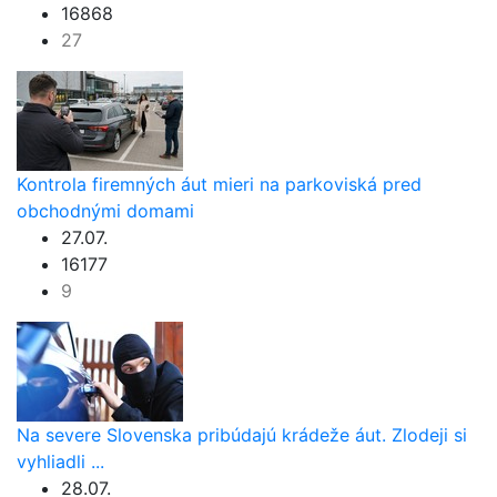
16868
27
Kontrola firemných áut mieri na parkoviská pred
obchodnými domami
27.07.
16177
9
Na severe Slovenska pribúdajú krádeže áut. Zlodeji si
vyhliadli ...
28.07.