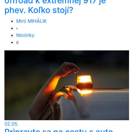
offroad k extrémnej 917 je
phev. Koľko stojí?
Miro MIHÁLIK
Novinky
0
02.05.
Pripravte sa na cestu s auto-