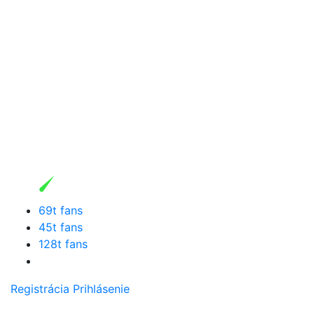
69t fans
45t fans
128t fans
Registrácia
Prihlásenie