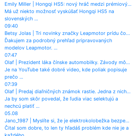
Emily Miller
|
Hongqi HS5: nový hráč medzi prémiovými SUV na Slovensku
Má už niekto možnosť vyskúšať Hongqi HS5 na
slovenských ...
09:40
Betsy Jolas
|
Tri novinky značky Leapmotor prídu čoskoro aj na Slovensko
Ďakujem za podrobný prehľad pripravovaných
modelov Leapmotor. ...
07:47
Olaf
|
Prezident láka čínske automobilky. Závody môžu prevziať po európskej značke
Je na YouTube také dobré video, kde poliak popisuje
prečo ...
07:39
Olaf
|
Predaj diaľničných známok rastie. Jedna z nich zaznamenala nečakane výrazný nárast
Ja by som skôr povedal, že ľudia viac selektujú a
nechcú platiť ...
05.08
Jano_1987
|
Myslíte si, že je elektrokolobežka bezpečná? Tento test odhalil vážny problém
Čital som dobre, to len ty hľadáš problém kde nie je a
každého ...