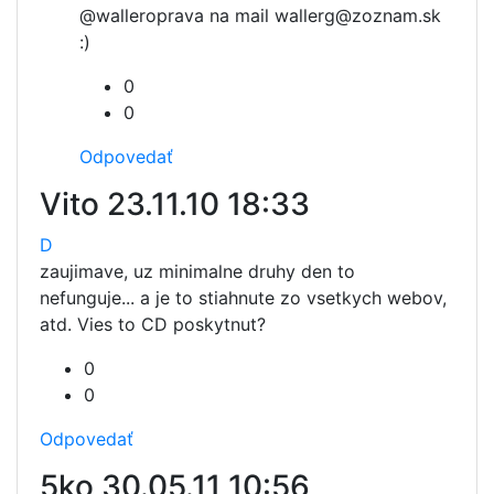
@waller
oprava na mail wallerg@zoznam.sk
:)
0
0
Odpovedať
Vito
23.11.10 18:33
D
zaujimave, uz minimalne druhy den to
nefunguje... a je to stiahnute zo vsetkych webov,
atd. Vies to CD poskytnut?
0
0
Odpovedať
5ko
30.05.11 10:56