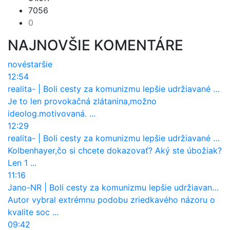
7056
0
NAJNOVŠIE KOMENTÁRE
nové
staršie
12:54
realita-
|
Boli cesty za komunizmu lepšie udržiavané ako dnes?
Je to len provokačná zlátanina,možno
ideolog.motivovaná. ...
12:29
realita-
|
Boli cesty za komunizmu lepšie udržiavané ako dnes?
Kolbenhayer,čo si chcete dokazovať? Aký ste úbožiak?
Len 1 ...
11:16
Jano-NR
|
Boli cesty za komunizmu lepšie udržiavané ako dnes?
Autor vybral extrémnu podobu zriedkavého názoru o
kvalite soc ...
09:42