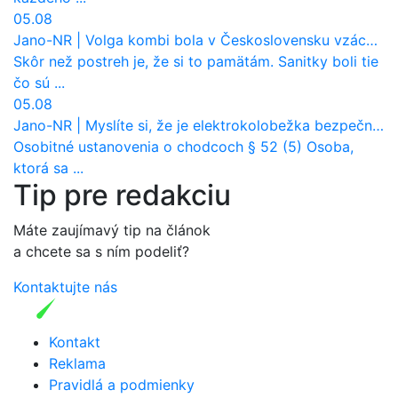
05.08
Jano-NR
|
Volga kombi bola v Československu vzácnosť. Jazdila ako sanitka, aj pre Verejnú bezpečnosť
Skôr než postreh je, že si to pamätám. Sanitky boli tie
čo sú ...
05.08
Jano-NR
|
Myslíte si, že je elektrokolobežka bezpečná? Tento test odhalil vážny problém
Osobitné ustanovenia o chodcoch § 52 (5) Osoba,
ktorá sa ...
Tip pre redakciu
Máte zaujímavý tip na článok
a chcete sa s ním podeliť?
Kontaktujte nás
Kontakt
Reklama
Pravidlá a podmienky