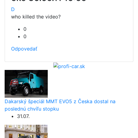
D
who killed the video?
0
0
Odpovedať
Dakarský špeciál MMT EVO5 z Česka dostal na
poslednú chvíľu stopku
31.07.