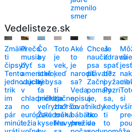
zmenilo
smer
Vedelisteze.sk
Zmäkli
Prečo
Čo
Toto
Aké
Chceš
Je
Mô
ti
musia
by
je
to
naučiť
zdravši
sa
čipsy?
byť
sa
vek,
je
psa
spať
jes
Tento
americké
stalo,
keď
narodiť
plávať?
bez
nak
jednoduchý
vajcia
keby
sa
sa?
Začni
pyžama
cib
trik
v
ťa
ti
Veda
pomaly
Pozri
Tot
im
chladničke,
prehltla
začne
opisuje,
a
sa,
si
za
no
veľryba?
zhoršovať
čo
nikdy
kedy
vší
pár
európske
Žalúdočná
zrak.
bábätko
ho
ti
pre
minút
ležia
kyselina
Nevyhne
prežíva
do
to
pou
vráti
voľne
by
sa
počas
vody
pomôže