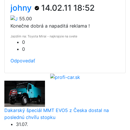
johny
14.02.11 18:52
55.00
Konečne dobrá a napaditá reklama !
Jazdím na: Toyota Mirai - najkrajsie na svete
0
0
Odpovedať
Dakarský špeciál MMT EVO5 z Česka dostal na
poslednú chvíľu stopku
31.07.