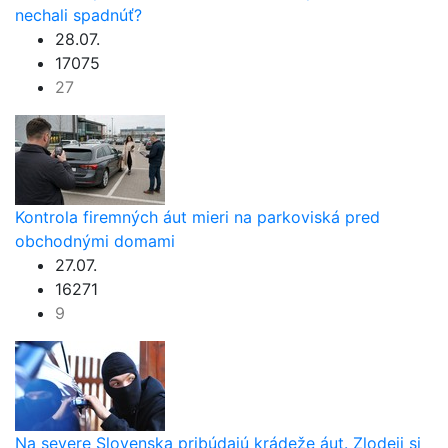
nechali spadnúť?
28.07.
17075
27
Kontrola firemných áut mieri na parkoviská pred
obchodnými domami
27.07.
16271
9
Na severe Slovenska pribúdajú krádeže áut. Zlodeji si