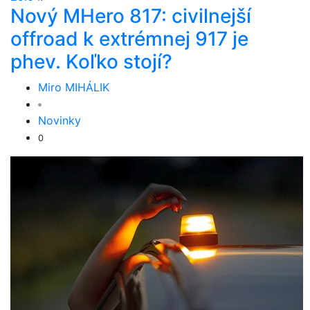
Nový MHero 817: civilnejší
offroad k extrémnej 917 je
phev. Koľko stojí?
Miro MIHÁLIK
Novinky
0