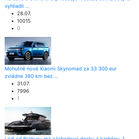
vyhliadli ...
28.07.
10015
0
Mohutné nové Xiaomi Skynomad za 33 300 eur
zvládne 380 km bez ...
31.07.
7996
1
Loď od Brabusu má záchodovú dosku z karbónu, 1