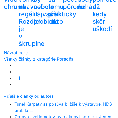
chrumkavosť
na
nebola
tomu
pôrodu
nehádž
a
regáli?
najväčší
prakticky
kedy
Rozdiel
problém
nikto
skôr
je
uškodí
v
škrupine
Návrat hore
Všetky články z kategórie Poradňa
1
- ďalšie články od autora
Tunel Karpaty sa posúva bližšie k výstavbe. NDS
urobila ...
Oprava svetlometov by mala byť normou. Jeden