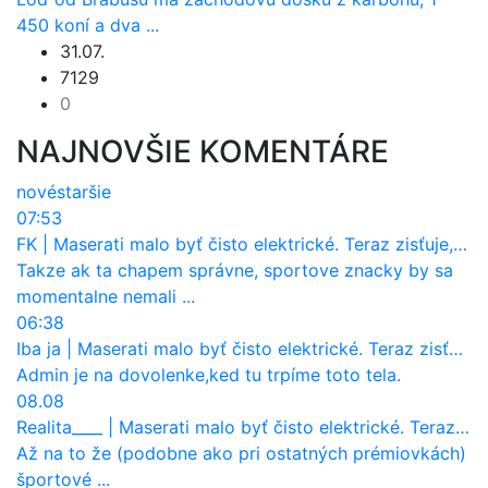
450 koní a dva ...
31.07.
7129
0
NAJNOVŠIE KOMENTÁRE
nové
staršie
07:53
FK
|
Maserati malo byť čisto elektrické. Teraz zisťuje, že potrebuje nový osemvalcový motor
Takze ak ta chapem správne, sportove znacky by sa
momentalne nemali ...
06:38
Iba ja
|
Maserati malo byť čisto elektrické. Teraz zisťuje, že potrebuje nový osemvalcový motor
Admin je na dovolenke,ked tu trpíme toto tela.
08.08
Realita____
|
Maserati malo byť čisto elektrické. Teraz zisťuje, že potrebuje nový osemvalcový motor
Až na to že (podobne ako pri ostatných prémiovkách)
športové ...