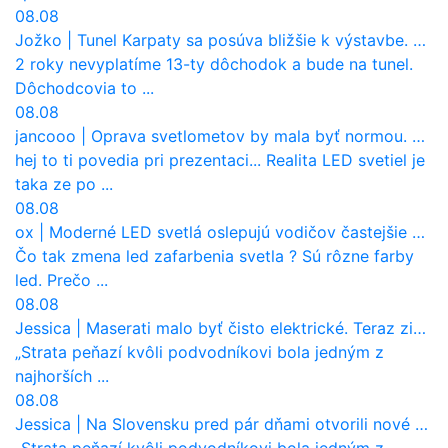
08.08
Jožko
|
Tunel Karpaty sa posúva bližšie k výstavbe. NDS urobila dôležitý krok
2 roky nevyplatíme 13-ty dôchodok a bude na tunel.
Dôchodcovia to ...
08.08
jancooo
|
Oprava svetlometov by mala byť normou. Jeden nový dnes stojí priemerne 1251 eur!
hej to ti povedia pri prezentaci... Realita LED svetiel je
taka ze po ...
08.08
ox
|
Moderné LED svetlá oslepujú vodičov častejšie než staré halogény
Čo tak zmena led zafarbenia svetla ? Sú rôzne farby
led. Prečo ...
08.08
Jessica
|
Maserati malo byť čisto elektrické. Teraz zisťuje, že potrebuje nový osemvalcový motor
„Strata peňazí kvôli podvodníkovi bola jedným z
najhorších ...
08.08
Jessica
|
Na Slovensku pred pár dňami otvorili nové mosty, ktoré to sú?
„Strata peňazí kvôli podvodníkovi bola jedným z