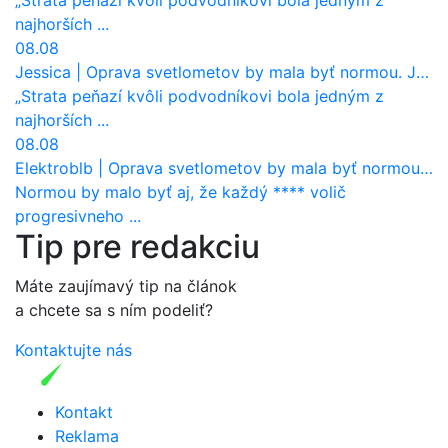
najhorších ...
08.08
Jessica
|
Oprava svetlometov by mala byť normou. Jeden nový dnes stojí priemerne 1251 eur!
„Strata peňazí kvôli podvodníkovi bola jedným z
najhorších ...
08.08
Elektroblb
|
Oprava svetlometov by mala byť normou. Jeden nový dnes stojí priemerne 1251 eur!
Normou by malo byť aj, že každý **** volič
progresivneho ...
Tip pre redakciu
Máte zaujímavý tip na článok
a chcete sa s ním podeliť?
Kontaktujte nás
Kontakt
Reklama