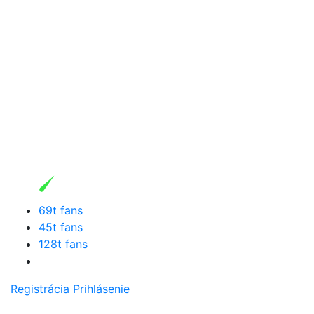
69t fans
45t fans
128t fans
Registrácia
Prihlásenie