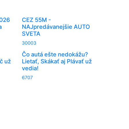
2026
CEZ 55M -
a
NAJpredávanejšie AUTO
SVETA
30003
Čo autá ešte nedokážu?
č už
Lietať, Skákať aj Plávať už
vedia!
6707