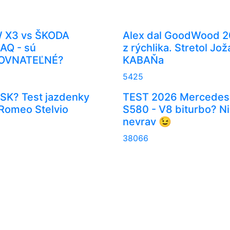
 X3 vs ŠKODA
Alex dal GoodWood 
AQ - sú
z rýchlika. Stretol Jož
OVNATEĽNÉ?
KABAŇa
9
5425
ISK? Test jazdenky
TEST 2026 Mercedes
 Romeo Stelvio
S580 - V8 biturbo? Ni
nevrav 😉
38066