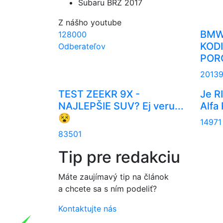
Subaru BRZ 2017
Z nášho youtube
BMW
128000
KODI
Odberateľov
POR
2013
TEST ZEEKR 9X -
Je R
NAJLEPŠIE SUV? Ej veru...
Alfa
😵
14971
83501
Tip pre redakciu
Máte zaujímavý tip na článok
a chcete sa s ním podeliť?
Kontaktujte nás