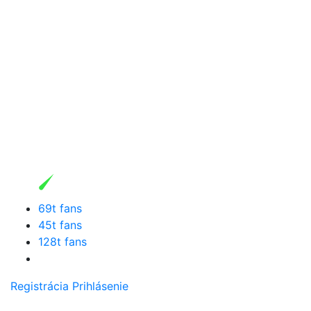
69t fans
45t fans
128t fans
Registrácia
Prihlásenie