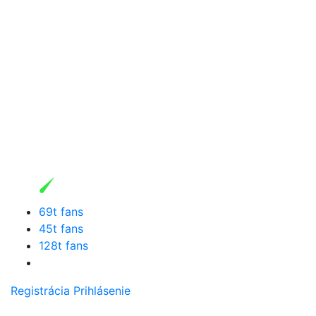
69t fans
45t fans
128t fans
Registrácia
Prihlásenie