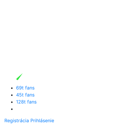
69t fans
45t fans
128t fans
Registrácia
Prihlásenie