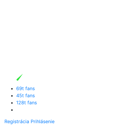
69t fans
45t fans
128t fans
Registrácia
Prihlásenie