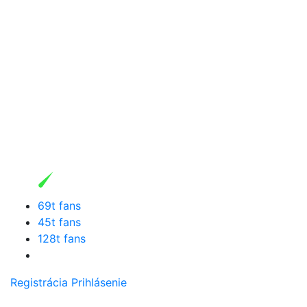
69t fans
45t fans
128t fans
Registrácia
Prihlásenie