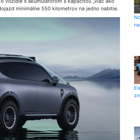
 o vozidle s akumulátorom s kapacitou „viac ako
dojazd minimálne 550 kilometrov na jedno nabitie.
No
na
El
zn