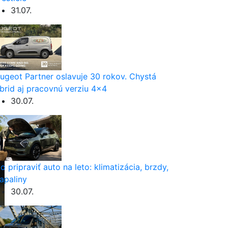
31.07.
ugeot Partner oslavuje 30 rokov. Chystá
brid aj pracovnú verziu 4×4
30.07.
o pripraviť auto na leto: klimatizácia, brzdy,
apaliny
30.07.