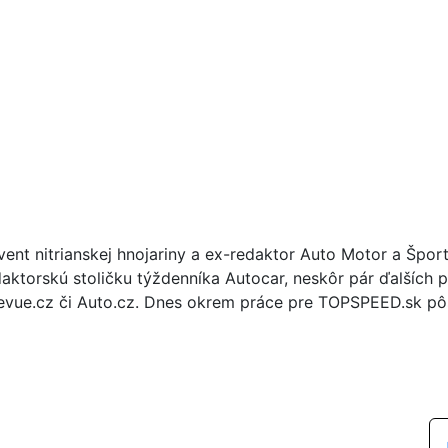
vent nitrianskej hnojariny a ex-redaktor Auto Motor a Špor
daktorskú stoličku týždenníka Autocar, neskôr pár ďalších p
evue.cz či Auto.cz. Dnes okrem práce pre TOPSPEED.sk pôs