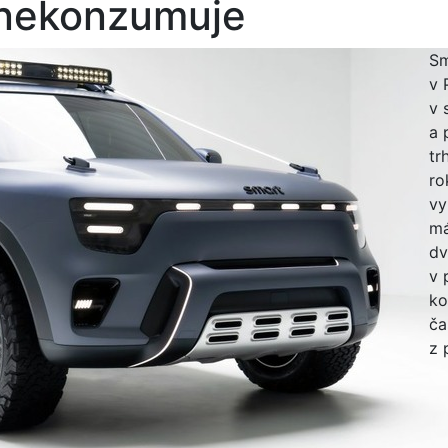
 nekonzumuje
Sm
v 
v 
a 
tr
ro
vy
má
dv
v 
ko
ča
z 