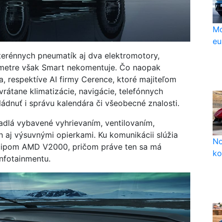
Mo
eu
terénnych pneumatík aj dva elektromotory,
ametre však Smart nekomentuje. Čo naopak
ia, respektíve AI firmy Cerence, ktoré majiteľom
rátane klimatizácie, navigácie, telefónnych
ádnuť i správu kalendára či všeobecné znalosti.
dlá vybavené vyhrievaním, ventilovaním,
 aj výsuvnými opierkami. Ku komunikácii slúžia
No
 čipom AMD V2000, pričom práve ten sa má
ko
nfotainmentu.