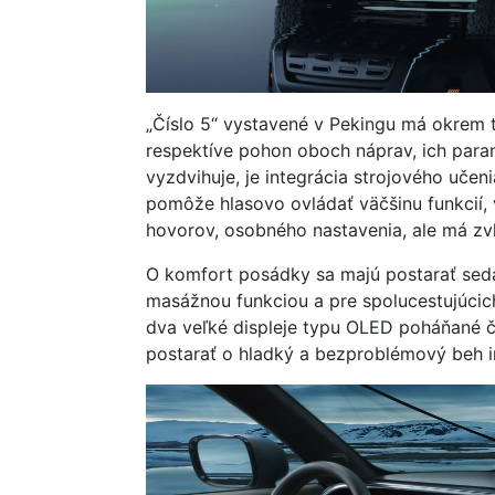
„Číslo 5“ vystavené v Pekingu má okrem 
respektíve pohon oboch náprav, ich par
vyzdvihuje, je integrácia strojového učen
pomôže hlasovo ovládať väčšinu funkcií, v
hovorov, osobného nastavenia, ale má zvl
O komfort posádky sa majú postarať seda
masážnou funkciou a pre spolucestujúcich
dva veľké displeje typu OLED poháňané
postarať o hladký a bezproblémový beh i