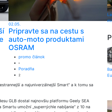
La
mi
02.05.
ší
Pripravte sa na cestu s
P
e
auto-moto produktami
OSRAM
promo článok
Poradňa
Ba
Eu
2
strannejší a najuniverzálnejší Smart“ a k tomu sa
edesu GLB dostal najnovšiu platformu Geely SEA
a Smartu umožní „superrýchle nabíjanie“ z 10 na