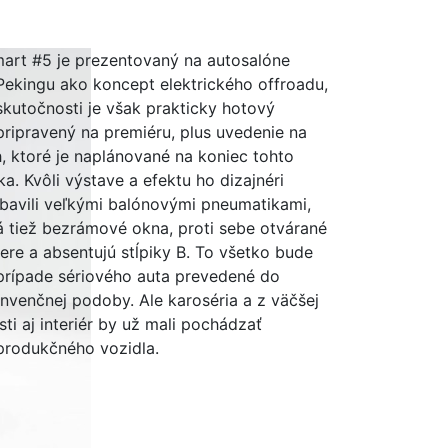
art #5 je prezentovaný na autosalóne
Pekingu ako koncept elektrického offroadu,
skutočnosti je však prakticky hotový
pripravený na premiéru, plus uvedenie na
h, ktoré je naplánované na koniec tohto
ka. Kvôli výstave a efektu ho dizajnéri
bavili veľkými balónovými pneumatikami,
 tiež bezrámové okna, proti sebe otvárané
ere a absentujú stĺpiky B. To všetko bude
prípade sériového auta prevedené do
nvenčnej podoby. Ale karoséria a z väčšej
sti aj interiér by už mali pochádzať
produkčného vozidla.