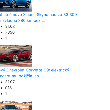
hutné nové Xiaomi Skynomad za 33 300
r zvládne 380 km bez ...
31.07.
7356
1
vý Chevrolet Corvette C9: elektrický
ncept mu požičia len ...
31.07.
918
1