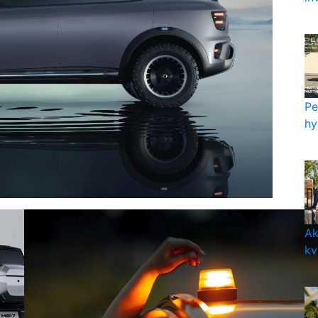
Pe
hy
Ak
kv