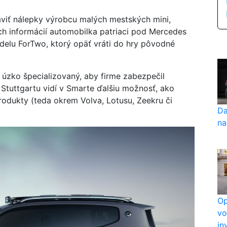
aviť nálepky výrobcu malých mestských mini,
ch informácií automobilka patriaci pod Mercedes
elu ForTwo, ktorý opäť vráti do hry pôvodné
 úzko špecializovaný, aby firme zabezpečil
 Stuttgartu vidí v Smarte ďalšiu možnosť, ako
odukty (teda okrem Volva, Lotusu, Zeekru či
Da
na
Op
vo
in