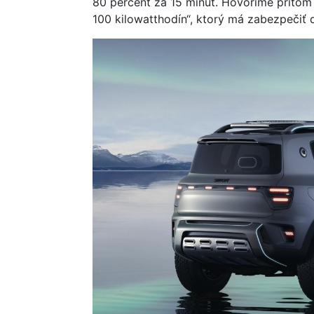
80 percent za 15 minút. Hovoríme pritom
100 kilowatthodín“, ktorý má zabezpečiť 