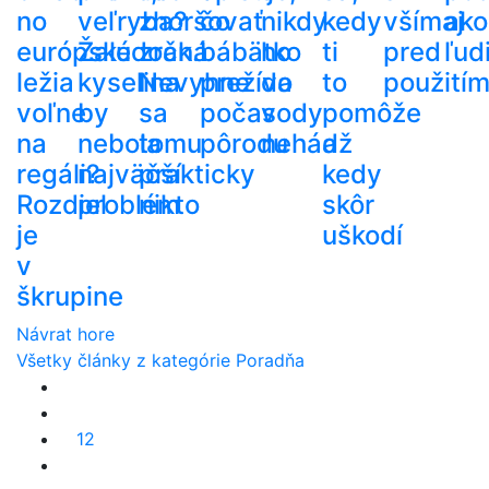
no
veľryba?
zhoršovať
čo
nikdy
kedy
všímaj
ako
európske
Žalúdočná
zrak.
bábätko
ho
ti
pred
ľud
ležia
kyselina
Nevyhne
prežíva
do
to
použití
voľne
by
sa
počas
vody
pomôže
na
nebola
tomu
pôrodu
nehádž
a
regáli?
najväčší
prakticky
kedy
Rozdiel
problém
nikto
skôr
je
uškodí
v
škrupine
Návrat hore
Všetky články z kategórie Poradňa
12