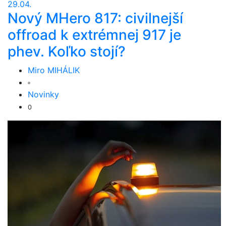
29.04.
Nový MHero 817: civilnejší
offroad k extrémnej 917 je
phev. Koľko stojí?
Miro MIHÁLIK
Novinky
0