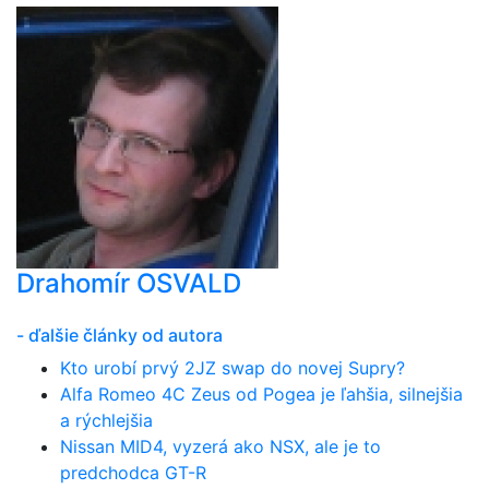
Drahomír OSVALD
- ďalšie články od autora
Kto urobí prvý 2JZ swap do novej Supry?
Alfa Romeo 4C Zeus od Pogea je ľahšia, silnejšia
a rýchlejšia
Nissan MID4, vyzerá ako NSX, ale je to
predchodca GT-R