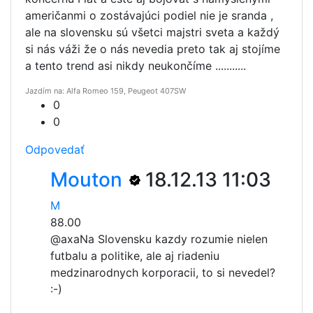
američanmi o zostávajúci podiel nie je sranda ,
ale na slovensku sú všetci majstri sveta a každý
si nás váži že o nás nevedia preto tak aj stojíme
a tento trend asi nikdy neukončíme ...........
Jazdím na: Alfa Romeo 159, Peugeot 407SW
0
0
Odpovedať
Mouton
18.12.13 11:03
M
88.00
@axa
Na Slovensku kazdy rozumie nielen
futbalu a politike, ale aj riadeniu
medzinarodnych korporacii, to si nevedel?
:-)