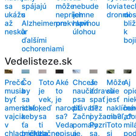
sa
spájajú
môže
nebude
lovia
tec
ukážu
s
nepríjemne
ich
dronmi
dos
až
Alzheimerom
prekvapiť
hlavnou
bli
neskôr
a
úlohou
k
ďalšími
boj
ochoreniami
Vedelisteze.sk
Prečo
Čo
Toto
Aké
Chceš
Je
Môže
Aj
musia
by
je
to
naučiť
zdravšie
sa
opi
byť
sa
vek,
je
psa
spať
jesť
nie
americké
stalo,
keď
narodiť
plávať?
bez
naklíčen
má
vajcia
keby
sa
sa?
Začni
pyžama?
cibuľa?
„do
v
ťa
ti
Veda
pomaly
Pozri
Toto
mil
chladničke,
prehltla
začne
opisuje,
a
sa,
si
po