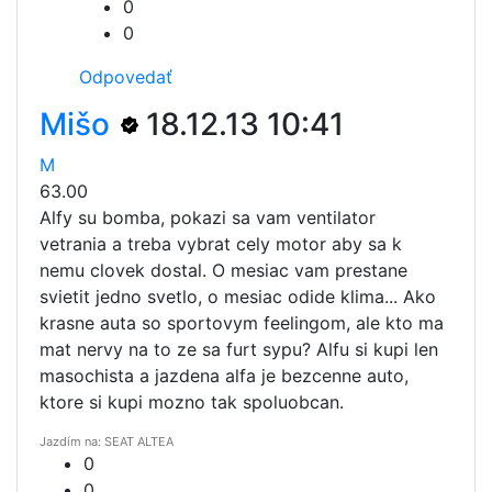
0
0
Odpovedať
Mišo
18.12.13 10:41
M
63.00
Alfy su bomba, pokazi sa vam ventilator
vetrania a treba vybrat cely motor aby sa k
nemu clovek dostal. O mesiac vam prestane
svietit jedno svetlo, o mesiac odide klima... Ako
krasne auta so sportovym feelingom, ale kto ma
mat nervy na to ze sa furt sypu? Alfu si kupi len
masochista a jazdena alfa je bezcenne auto,
ktore si kupi mozno tak spoluobcan.
Jazdím na: SEAT ALTEA
0
0