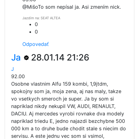
@Mišo
To som nepísal ja. Asi zmením nick.
Jazdím na: SEAT ALTEA
0
0
Odpovedať
Ja
28.01.14 21:26
J
92.00
Osobne vlastnim Alfu 159 kombi, 1,9jtdm,
spokojny som ja, moja zena, aj nas maly, takze
vo vsetkych smeroch je super. Ja by som si
napriklad nikdy nekupil VW, AUDI, RENAULT,
DACIU. Aj mercedes vyrobi rovnake dva modely
napriklad triedu E, jedno najazdi bezchybne 500
000 km a to druhe bude chodit stale s niecim do
servisu. A este jednu vec som si vsimol,