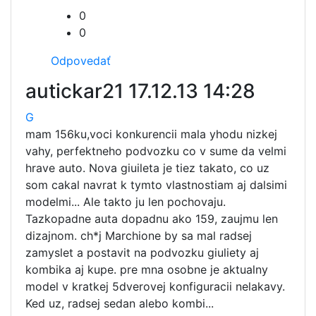
0
0
Odpovedať
autickar21
17.12.13 14:28
G
mam 156ku,voci konkurencii mala yhodu nizkej
vahy, perfektneho podvozku co v sume da velmi
hrave auto. Nova giuileta je tiez takato, co uz
som cakal navrat k tymto vlastnostiam aj dalsimi
modelmi... Ale takto ju len pochovaju.
Tazkopadne auta dopadnu ako 159, zaujmu len
dizajnom. ch*j Marchione by sa mal radsej
zamyslet a postavit na podvozku giuliety aj
kombika aj kupe. pre mna osobne je aktualny
model v kratkej 5dverovej konfiguracii nelakavy.
Ked uz, radsej sedan alebo kombi...