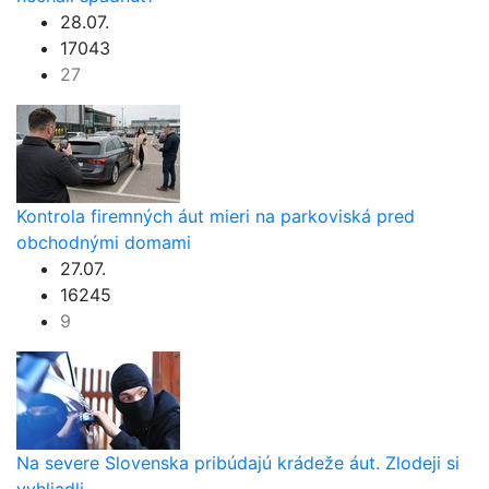
28.07.
17043
27
Kontrola firemných áut mieri na parkoviská pred
obchodnými domami
27.07.
16245
9
Na severe Slovenska pribúdajú krádeže áut. Zlodeji si
vyhliadli ...