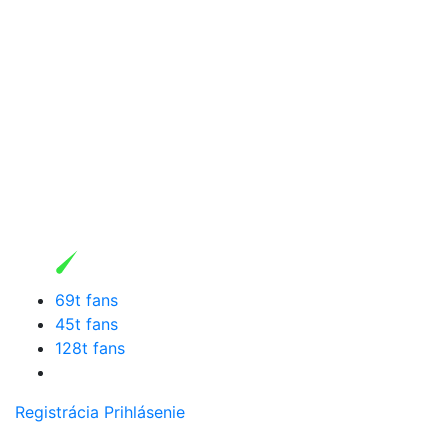
69t fans
45t fans
128t fans
Registrácia
Prihlásenie