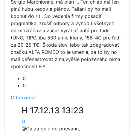
Sergio Marchionne, má plán ... Ten chlap má len
plnú hubu kecov a plánov. Taliani by ho mali
kopnúť do riti. Do vedenia firmy posadiť
pragmatika, zrušiť odbory a vyhodiť všetkých
darmožráčov a začať vyrábať autá pre ľudí.
(UNO, TIPO, iba 500 a nie klony, 156, 4C pre ľudí
za 20-25 T€) Škoda slov, lebo tak zdegradovať
značku ALFA ROMEO to je umenie, za to by ho
mali defenestrovať z najvyššie položeného okna
spoločnosti FIAT.
0
0
Odpovedať
H
17.12.13 13:23
G
@G
a za gule do prievanu,