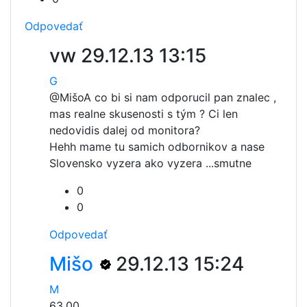
Odpovedať
vw
29.12.13 13:15
G
@Mišo
A co bi si nam odporucil pan znalec ,
mas realne skusenosti s tým ? Ci len
nedovidis dalej od monitora?
Hehh mame tu samich odbornikov a nase
Slovensko vyzera ako vyzera ...smutne
0
0
Odpovedať
Mišo
29.12.13 15:24
M
63.00