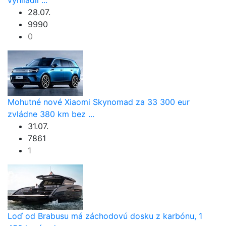
28.07.
9990
0
Mohutné nové Xiaomi Skynomad za 33 300 eur
zvládne 380 km bez ...
31.07.
7861
1
Loď od Brabusu má záchodovú dosku z karbónu, 1