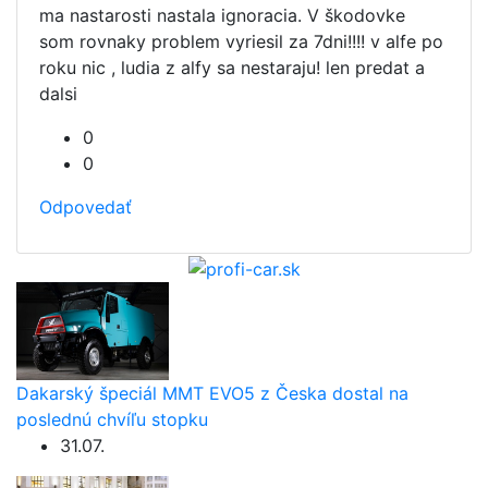
ma nastarosti nastala ignoracia. V škodovke
som rovnaky problem vyriesil za 7dni!!!! v alfe po
roku nic , ludia z alfy sa nestaraju! len predat a
dalsi
0
0
Odpovedať
Dakarský špeciál MMT EVO5 z Česka dostal na
poslednú chvíľu stopku
31.07.