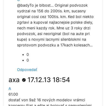
@bady
To je blbost... Original podvozok
vydrzal na 156 do 200tis. km, sucasny
original cosi cez 100tis. km. Ked bol niekto
zgrlavi a kupoval najlacnejsie polske diely,
nech meni kazdy rok. Mne uz 3 roky drzi
podvozok, asi neoriginal (bol na aute pri
kupe) s novymi lacnymi silenblokmi na
sprotovom podvozku a 17kach kolesach...
0
0
Odpovedať
axa
17.12.13 18:54
A
61.00
dostať von 9až 16 nových modelov vrámci
koncernu Fiat a ešte aj bojovať s namyslenými