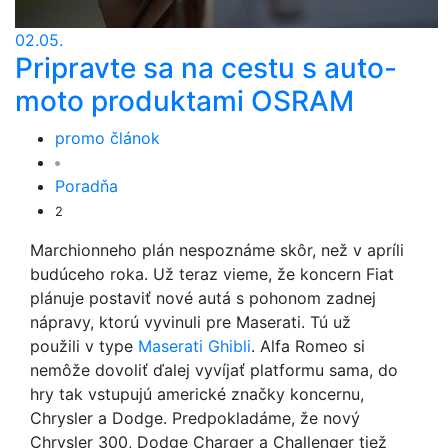
02.05.
Pripravte sa na cestu s auto-
moto produktami OSRAM
promo článok
Poradňa
2
Marchionneho plán nespoznáme skôr, než v apríli
budúceho roka. Už teraz vieme, že koncern Fiat
plánuje postaviť nové autá s pohonom zadnej
nápravy, ktorú vyvinuli pre Maserati. Tú už
použili v type
Maserati Ghibli
. Alfa Romeo si
nemôže dovoliť ďalej vyvíjať platformu sama, do
hry tak vstupujú americké značky koncernu,
Chrysler a Dodge. Predpokladáme, že nový
Chrysler 300, Dodge Charger a Challenger tiež