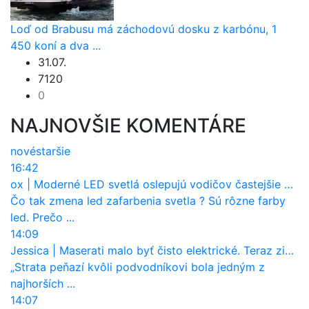
Loď od Brabusu má záchodovú dosku z karbónu, 1
450 koní a dva ...
31.07.
7120
0
NAJNOVŠIE KOMENTÁRE
nové
staršie
16:42
ox
|
Moderné LED svetlá oslepujú vodičov častejšie než staré halogény
Čo tak zmena led zafarbenia svetla ? Sú rôzne farby
led. Prečo ...
14:09
Jessica
|
Maserati malo byť čisto elektrické. Teraz zisťuje, že potrebuje nový osemvalcový motor
„Strata peňazí kvôli podvodníkovi bola jedným z
najhorších ...
14:07