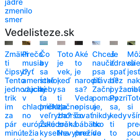
jadre
zmenilo
smer
Vedelisteze.sk
Zmäkli
Prečo
Čo
Toto
Aké
Chceš
Je
Mô
ti
musia
by
je
to
naučiť
zdravši
sa
čipsy?
byť
sa
vek,
je
psa
spať
jes
Tento
americké
stalo,
keď
narodiť
plávať?
bez
nak
jednoduchý
vajcia
keby
sa
sa?
Začni
pyžama
cib
trik
v
ťa
ti
Veda
pomaly
Pozri
Tot
im
chladničke,
prehltla
začne
opisuje,
a
sa,
si
za
no
veľryba?
zhoršovať
čo
nikdy
kedy
vší
pár
európske
Žalúdočná
zrak.
bábätko
ho
ti
pre
minút
ležia
kyselina
Nevyhne
prežíva
do
to
pou