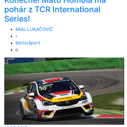
Konečne! Maťo Homola má
pohár z TCR International
Series!
Mišo LUKAČOVIČ
Motoršport
0