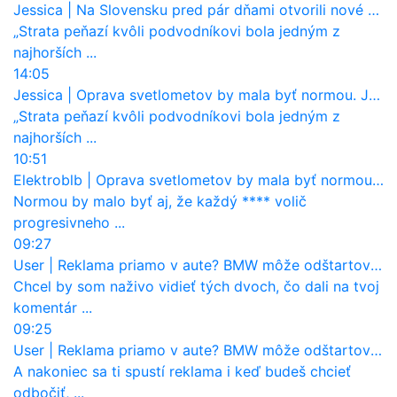
Jessica
|
Na Slovensku pred pár dňami otvorili nové mosty, ktoré to sú?
„Strata peňazí kvôli podvodníkovi bola jedným z
najhorších ...
14:05
Jessica
|
Oprava svetlometov by mala byť normou. Jeden nový dnes stojí priemerne 1251 eur!
„Strata peňazí kvôli podvodníkovi bola jedným z
najhorších ...
10:51
Elektroblb
|
Oprava svetlometov by mala byť normou. Jeden nový dnes stojí priemerne 1251 eur!
Normou by malo byť aj, že každý **** volič
progresivneho ...
09:27
User
|
Reklama priamo v aute? BMW môže odštartovať nový trend
Chcel by som naživo vidieť tých dvoch, čo dali na tvoj
komentár ...
09:25
User
|
Reklama priamo v aute? BMW môže odštartovať nový trend
A nakoniec sa ti spustí reklama i keď budeš chcieť
odbočiť, ...