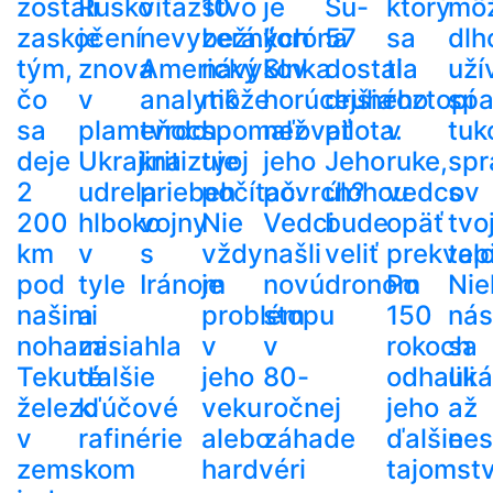
zostali
Rusko
víťazstvo
10
je
Su-
ktorý
mô
zaskočení
je
nevyzerá.“
bežných
koróna
57
sa
dlh
tým,
znova
Americký
návykov
Slnka
dostala
ti
uží
čo
v
analytik
môže
horúcejšia
druhého
roztopí
spa
sa
plameňoch.
tvrdo
spomaľovať
než
pilota.
v
tuk
deje
Ukrajina
kritizuje
tvoj
jeho
Jeho
ruke,
spr
2
udrela
priebeh
počítač.
povrch?
úlohou
vedcov
s
200
hlboko
vojny
Nie
Vedci
bude
opäť
tvo
km
v
s
vždy
našli
veliť
prekvapi
tel
pod
tyle
Iránom
je
novú
dronom
Po
Nie
našimi
a
problém
stopu
150
nás
nohami.
zasiahla
v
v
rokoch
sa
Tekuté
ďalšie
jeho
80-
odhalili
uká
železo
kľúčové
veku
ročnej
jeho
až
v
rafinérie
alebo
záhade
ďalšie
nes
zemskom
hardvéri
tajomst