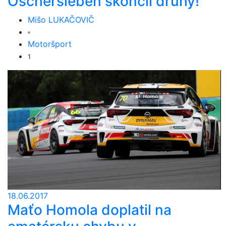
Oschersleben skončil druhý!
Mišo LUKAČOVIČ
Motoršport
1
18.06.2017
Maťo Homola doplatil na