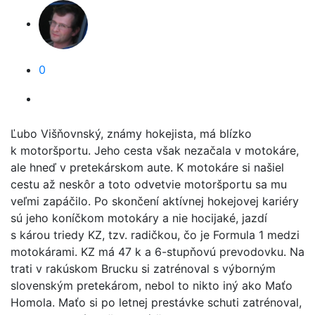
0
Ľubo Višňovnský, známy hokejista, má blízko
k motoršportu. Jeho cesta však nezačala v motokáre,
ale hneď v pretekárskom aute. K motokáre si našiel
cestu až neskôr a toto odvetvie motoršportu sa mu
veľmi zapáčilo. Po skončení aktívnej hokejovej kariéry
sú jeho koníčkom motokáry a nie hocijaké, jazdí
s károu triedy KZ, tzv. radičkou, čo je Formula 1 medzi
motokárami. KZ má 47 k a 6-stupňovú prevodovku. Na
trati v rakúskom Brucku si zatrénoval s výborným
slovenským pretekárom, nebol to nikto iný ako Maťo
Homola. Maťo si po letnej prestávke schuti zatrénoval,