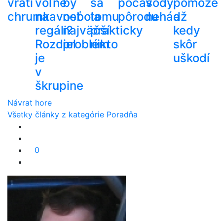
vráti
voľne
by
sa
počas
vody
pomôže
chrumkavosť
na
nebola
tomu
pôrodu
nehádž
a
regáli?
najväčší
prakticky
kedy
Rozdiel
problém
nikto
skôr
je
uškodí
v
škrupine
Návrat hore
Všetky články z kategórie Poradňa
0