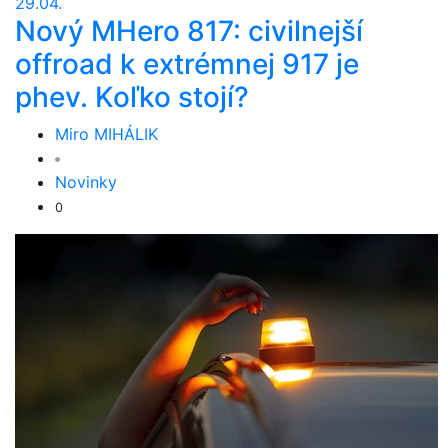
29.04.
Nový MHero 817: civilnejší
offroad k extrémnej 917 je
phev. Koľko stojí?
Miro MIHÁLIK
Novinky
0