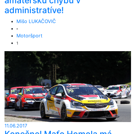
amatérsku chybu v
administratíve!
Mišo LUKAČOVIČ
Motoršport
1
11.06.2017