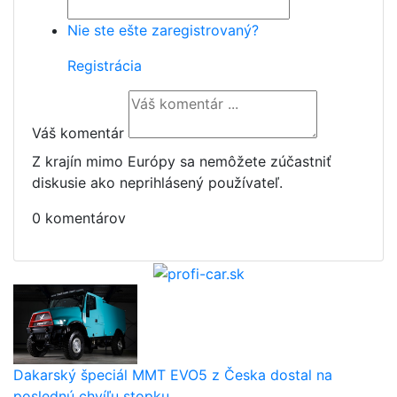
Nie ste ešte zaregistrovaný?
Registrácia
Váš komentár
Z krajín mimo Európy sa nemôžete zúčastniť
diskusie ako neprihlásený používateľ.
0 komentárov
Dakarský špeciál MMT EVO5 z Česka dostal na
poslednú chvíľu stopku