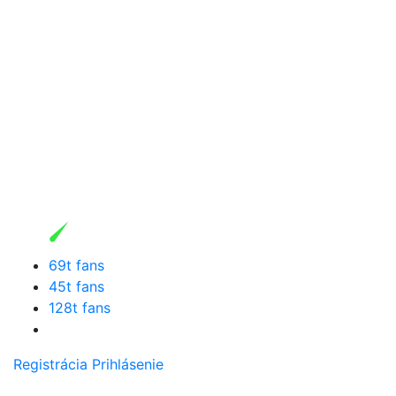
69t fans
45t fans
128t fans
Registrácia
Prihlásenie