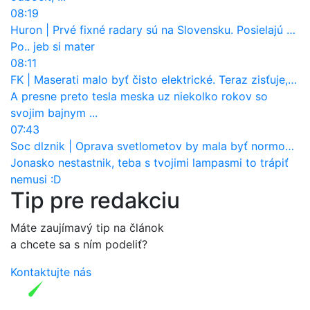
08:19
Huron
|
Prvé fixné radary sú na Slovensku. Posielajú už pokuty? Ukáže ich Waze?
Po.. jeb si mater
08:11
FK
|
Maserati malo byť čisto elektrické. Teraz zisťuje, že potrebuje nový osemvalcový motor
A presne preto tesla meska uz niekolko rokov so
svojim bajnym ...
07:43
Soc dlznik
|
Oprava svetlometov by mala byť normou. Jeden nový dnes stojí priemerne 1251 eur!
Jonasko nestastnik, teba s tvojimi lampasmi to trápiť
nemusi :D
Tip pre redakciu
Máte zaujímavý tip na článok
a chcete sa s ním podeliť?
Kontaktujte nás