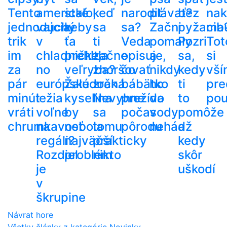
Tento
americké
stalo,
keď
narodiť
plávať?
bez
nak
jednoduchý
vajcia
keby
sa
sa?
Začni
pyžama
cib
trik
v
ťa
ti
Veda
pomaly
Pozri
Tot
im
chladničke,
prehltla
začne
opisuje,
a
sa,
si
za
no
veľryba?
zhoršovať
čo
nikdy
kedy
vší
pár
európske
Žalúdočná
zrak.
bábätko
ho
ti
pre
minút
ležia
kyselina
Nevyhne
prežíva
do
to
pou
vráti
voľne
by
sa
počas
vody
pomôže
chrumkavosť
na
nebola
tomu
pôrodu
nehádž
a
regáli?
najväčší
prakticky
kedy
Rozdiel
problém
nikto
skôr
je
uškodí
v
škrupine
Návrat hore