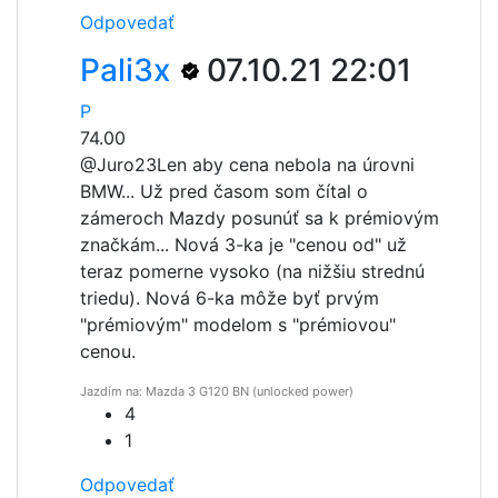
Odpovedať
Pali3x
07.10.21 22:01
P
74.00
@Juro23
Len aby cena nebola na úrovni
BMW... Už pred časom som čítal o
zámeroch Mazdy posunúť sa k prémiovým
značkám... Nová 3-ka je "cenou od" už
teraz pomerne vysoko (na nižšiu strednú
triedu). Nová 6-ka môže byť prvým
"prémiovým" modelom s "prémiovou"
cenou.
Jazdím na: Mazda 3 G120 BN (unlocked power)
4
1
Odpovedať