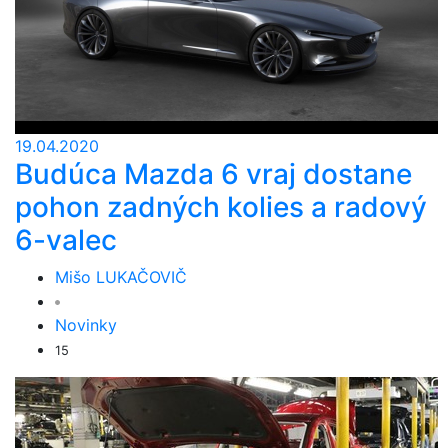
19.04.2020
Budúca Mazda 6 vraj dostane
pohon zadných kolies a radový
6-valec
Mišo LUKAČOVIČ
Novinky
15