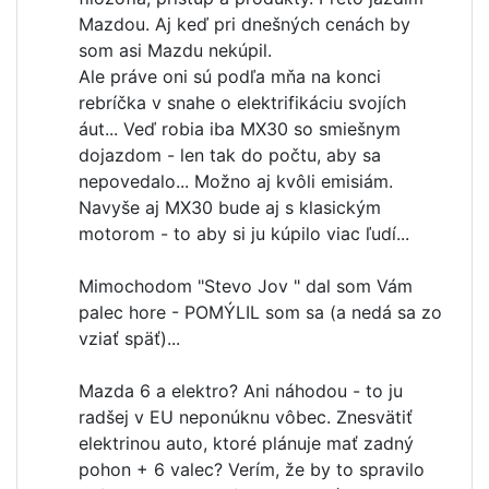
Mazdou. Aj keď pri dnešných cenách by
som asi Mazdu nekúpil.
Ale práve oni sú podľa mňa na konci
rebríčka v snahe o elektrifikáciu svojích
áut... Veď robia iba MX30 so smiešnym
dojazdom - len tak do počtu, aby sa
nepovedalo... Možno aj kvôli emisiám.
Navyše aj MX30 bude aj s klasickým
motorom - to aby si ju kúpilo viac ľudí...
Mimochodom "Stevo Jov " dal som Vám
palec hore - POMÝLIL som sa (a nedá sa zo
vziať späť)...
Mazda 6 a elektro? Ani náhodou - to ju
radšej v EU neponúknu vôbec. Znesvätiť
elektrinou auto, ktoré plánuje mať zadný
pohon + 6 valec? Verím, že by to spravilo