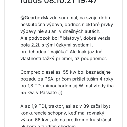
ľuboš
08.10.21 19:47
-
@Gearbox
Mazdu som mal, na svoju dobu
neskutočna výbava, dodnes niektoré prvky
výbavy nie sú ani v dnešných autách...
Ale podvozok bol " blatovy", dobrá verzia
bola 2,2i, s tými úzkymi svetlami ,
predchodca " vajíčka". Ale Inak jazdné
vlastnosti ťažký priemer, až podpriemer.
Comprex diesel asi 55 kw bol beznádejne
pozadu za PSA, pričom prišiel tuším 4 roky
po 1,8 TD, mimochodom,aj W mal vtedy iba
55 kw, v Passate :))
A az 1,9 TDI, traktor, asi az v 89 začal byť
konkurencie schopný, keď mal rovnaký
výkon 66 kw , ale na predkomorku strácal
hlukom a tvrdým chodom.