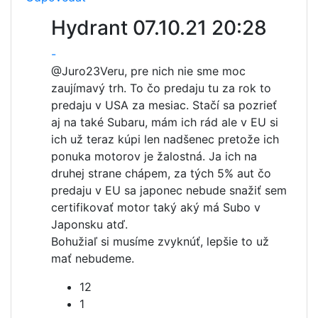
Hydrant
07.10.21 20:28
-
@Juro23
Veru, pre nich nie sme moc
zaujímavý trh. To čo predaju tu za rok to
predaju v USA za mesiac. Stačí sa pozrieť
aj na také Subaru, mám ich rád ale v EU si
ich už teraz kúpi len nadšenec pretože ich
ponuka motorov je žalostná. Ja ich na
druhej strane chápem, za tých 5% aut čo
predaju v EU sa japonec nebude snažiť sem
certifikovať motor taký aký má Subo v
Japonsku atď.
Bohužiaľ si musíme zvyknúť, lepšie to už
mať nebudeme.
12
1