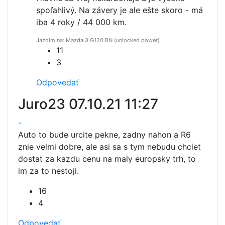
spoľahlivý. Na závery je ale ešte skoro - má
iba 4 roky / 44 000 km.
Jazdím na: Mazda 3 G120 BN (unlocked power)
11
3
Odpovedať
Juro23
07.10.21 11:27
-
Auto to bude urcite pekne, zadny nahon a R6
znie velmi dobre, ale asi sa s tym nebudu chciet
dostat za kazdu cenu na maly europsky trh, to
im za to nestoji.
16
4
Odpovedať