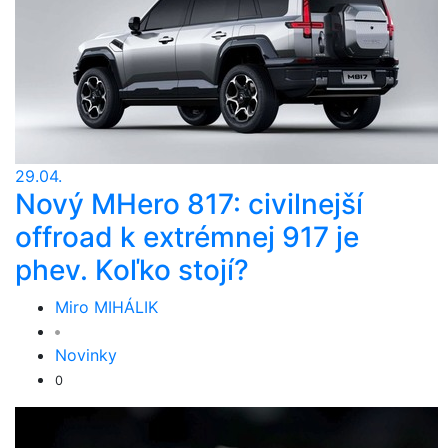
29.04.
Nový MHero 817: civilnejší
offroad k extrémnej 917 je
phev. Koľko stojí?
Miro MIHÁLIK
Novinky
0