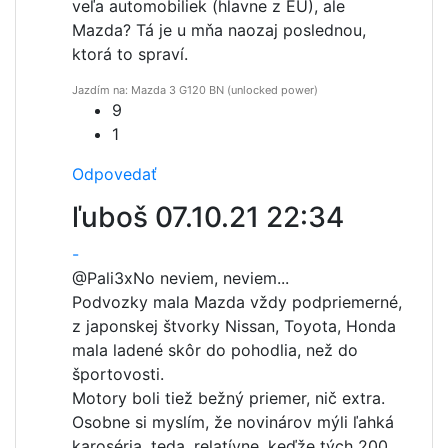
veľa automobiliek (hlavne z EU), ale
Mazda? Tá je u mňa naozaj poslednou,
ktorá to spraví.
Jazdím na: Mazda 3 G120 BN (unlocked power)
9
1
Odpovedať
ľuboš
07.10.21 22:34
-
@Pali3x
No neviem, neviem...
Podvozky mala Mazda vždy podpriemerné,
z japonskej štvorky Nissan, Toyota, Honda
mala ladené skôr do pohodlia, než do
športovosti.
Motory boli tiež bežný priemer, nič extra.
Osobne si myslím, že novinárov mýli ľahká
karoséria, teda, relatívne, keďže tých 200