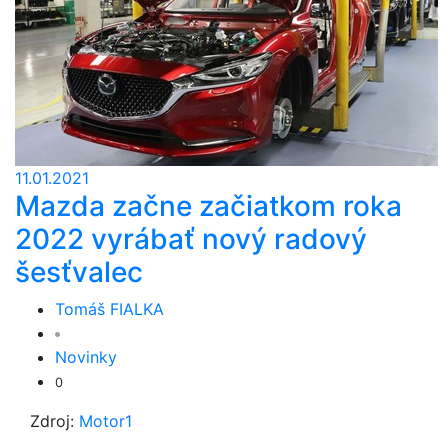
11.01.2021
Mazda začne začiatkom roka
2022 vyrábať nový radový
šesťvalec
Tomáš FIALKA
Novinky
0
Zdroj:
Motor1