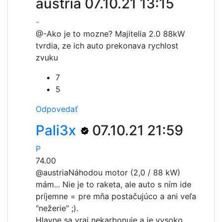
austria
07.10.21 13:15
-
@-
Ako je to mozne? Majitelia 2.0 88kW
tvrdia, ze ich auto prekonava rychlost
zvuku
7
5
Odpovedať
Pali3x
07.10.21 21:59
P
74.00
@austria
Náhodou motor (2,0 / 88 kW)
mám... Nie je to raketa, ale auto s ním ide
príjemne = pre mňa postačujúco a ani veľa
"nežerie" ;).
Hlavne sa vraj nekarbonuje a je vysoko