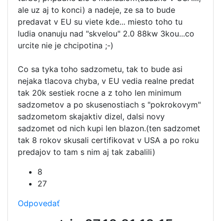
ale uz aj to konci) a nadeje, ze sa to bude
predavat v EU su viete kde... miesto toho tu
ludia onanuju nad "skvelou" 2.0 88kw 3kou...co
urcite nie je chcipotina ;-)
Co sa tyka toho sadzometu, tak to bude asi
nejaka tlacova chyba, v EU vedia realne predat
tak 20k sestiek rocne a z toho len minimum
sadzometov a po skusenostiach s "pokrokovym"
sadzometom skajaktiv dizel, dalsi novy
sadzomet od nich kupi len blazon.(ten sadzomet
tak 8 rokov skusali certifikovat v USA a po roku
predajov to tam s nim aj tak zabalili)
8
27
Odpovedať