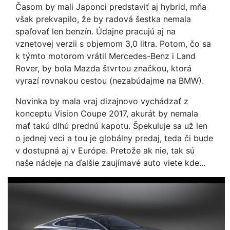
Časom by mali Japonci predstaviť aj hybrid, mňa
však prekvapilo, že by radová šestka nemala
spaľovať len benzín. Údajne pracujú aj na
vznetovej verzii s objemom 3,0 litra. Potom, čo sa
k týmto motorom vrátil Mercedes-Benz i Land
Rover, by bola Mazda štvrtou značkou, ktorá
vyrazí rovnakou cestou (nezabúdajme na BMW).
Novinka by mala vraj dizajnovo vychádzať z
konceptu Vision Coupe 2017, akurát by nemala
mať takú dlhú prednú kapotu. Špekuluje sa už len
o jednej veci a tou je globálny predaj, teda či bude
v dostupná aj v Európe. Pretože ak nie, tak sú
naše nádeje na ďalšie zaujímavé auto viete kde...