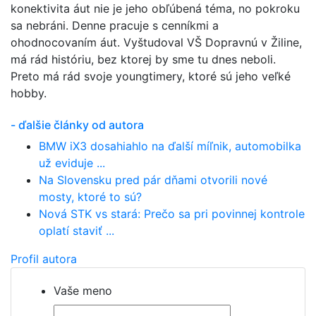
konektivita áut nie je jeho obľúbená téma, no pokroku
sa nebráni. Denne pracuje s cenníkmi a
ohodnocovaním áut. Vyštudoval VŠ Dopravnú v Žiline,
má rád históriu, bez ktorej by sme tu dnes neboli.
Preto má rád svoje youngtimery, ktoré sú jeho veľké
hobby.
- ďalšie články od autora
BMW iX3 dosahiahlo na ďalší míľnik, automobilka
už eviduje ...
Na Slovensku pred pár dňami otvorili nové
mosty, ktoré to sú?
Nová STK vs stará: Prečo sa pri povinnej kontrole
oplatí staviť ...
Profil autora
Vaše meno