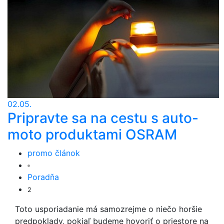
02.05.
Pripravte sa na cestu s auto-
moto produktami OSRAM
promo článok
Poradňa
2
Toto usporiadanie má samozrejme o niečo horšie
predpoklady, pokiaľ budeme hovoriť o priestore na