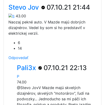
Stevo Jov
07.10.21 21:44
43.00
Naozaj pekné auto. V Mazde majú dobrých
dizajnérov. Vedel by som si ho predstaviť v
elektrickej verzii.
6
14
Odpovedať
Pali3x
07.10.21 22:13
P
74.00
@Stevo Jov
V Mazde majú skvelých
dizajnérov, skvelých "motorárov", ľudí na
podvozky... Jednoducho sa mi páči ich
filozofia, prístup a produkty. Preto jazdím