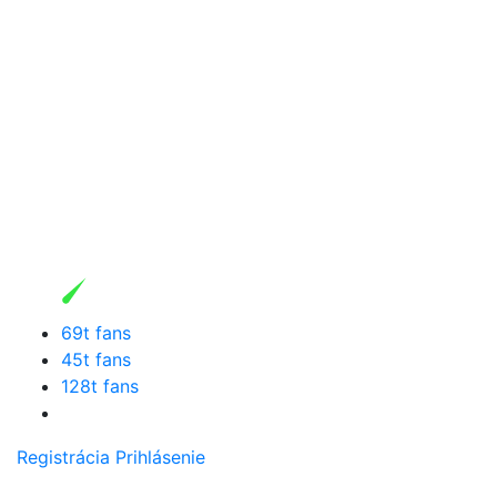
69t fans
45t fans
128t fans
Registrácia
Prihlásenie