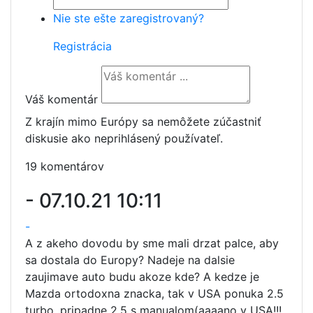
Nie ste ešte zaregistrovaný?
Registrácia
Váš komentár
Z krajín mimo Európy sa nemôžete zúčastniť
diskusie ako neprihlásený používateľ.
19 komentárov
-
07.10.21 10:11
-
A z akeho dovodu by sme mali drzat palce, aby
sa dostala do Europy? Nadeje na dalsie
zaujimave auto budu akoze kde? A kedze je
Mazda ortodoxna znacka, tak v USA ponuka 2.5
turbo, pripadne 2.5 s manualom(aaaano v USA!!!,