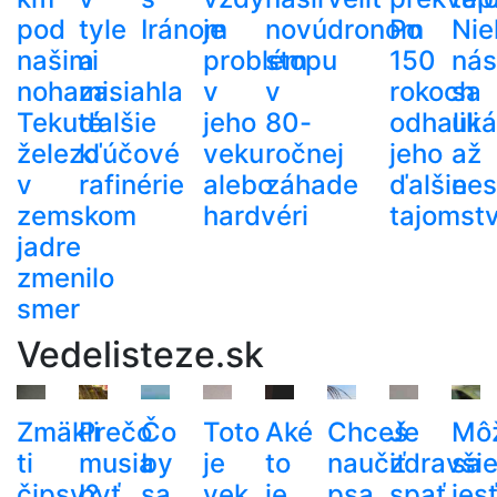
pod
tyle
Iránom
je
novú
dronom
Po
Nie
našimi
a
problém
stopu
150
nás
nohami.
zasiahla
v
v
rokoch
sa
Tekuté
ďalšie
jeho
80-
odhalili
uká
železo
kľúčové
veku
ročnej
jeho
až
v
rafinérie
alebo
záhade
ďalšie
nes
zemskom
hardvéri
tajomst
jadre
zmenilo
smer
Vedelisteze.sk
Zmäkli
Prečo
Čo
Toto
Aké
Chceš
Je
Mô
ti
musia
by
je
to
naučiť
zdravši
sa
čipsy?
byť
sa
vek,
je
psa
spať
jes