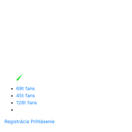
69t fans
45t fans
128t fans
Registrácia
Prihlásenie