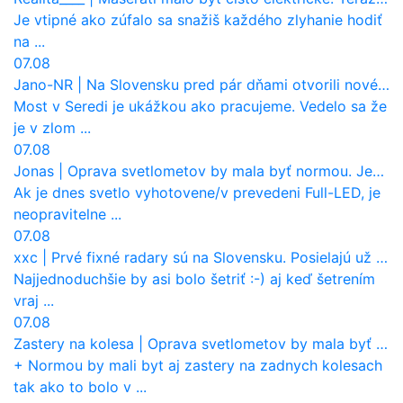
Je vtipné ako zúfalo sa snažiš každého zlyhanie hodiť
na ...
07.08
Jano-NR
|
Na Slovensku pred pár dňami otvorili nové mosty, ktoré to sú?
Most v Seredi je ukážkou ako pracujeme. Vedelo sa že
je v zlom ...
07.08
Jonas
|
Oprava svetlometov by mala byť normou. Jeden nový dnes stojí priemerne 1251 eur!
Ak je dnes svetlo vyhotovene/v prevedeni Full-LED, je
neopravitelne ...
07.08
xxc
|
Prvé fixné radary sú na Slovensku. Posielajú už pokuty? Ukáže ich Waze?
Najjednoduchšie by asi bolo šetriť :-) aj keď šetrením
vraj ...
07.08
Zastery na kolesa
|
Oprava svetlometov by mala byť normou. Jeden nový dnes stojí priemerne 1251 eur!
+ Normou by mali byt aj zastery na zadnych kolesach
tak ako to bolo v ...