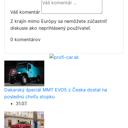
Váš komentár
Z krajín mimo Európy sa nemôžete zúčastniť
diskusie ako neprihlásený používateľ.
0 komentárov
Dakarský špeciál MMT EVO5 z Česka dostal na
poslednú chvíľu stopku
31.07.