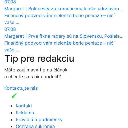
07.08
Margaret
|
Boli cesty za komunizmu lepšie udržiavané ako dnes?
Finančný podvod vám nielenže berie peniaze – ničí
vaše ...
07.08
Margaret
|
Prvé fixné radary sú na Slovensku. Posielajú už pokuty? Ukáže ich Waze?
Finančný podvod vám nielenže berie peniaze – ničí
vaše ...
Tip pre redakciu
Máte zaujímavý tip na článok
a chcete sa s ním podeliť?
Kontaktujte nás
Kontakt
Reklama
Pravidlá a podmienky
Ochrana súkromia