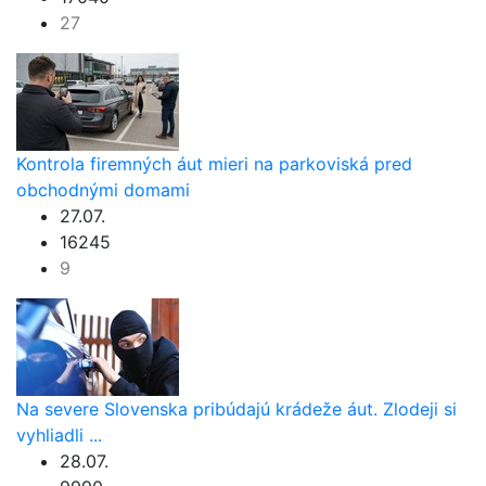
27
Kontrola firemných áut mieri na parkoviská pred
obchodnými domami
27.07.
16245
9
Na severe Slovenska pribúdajú krádeže áut. Zlodeji si
vyhliadli ...
28.07.