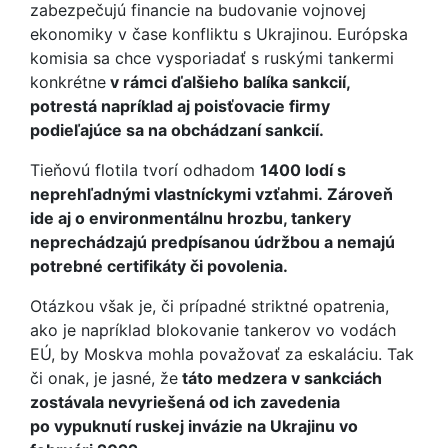
zabezpečujú financie na budovanie vojnovej
ekonomiky v čase konfliktu s Ukrajinou. Európska
komisia sa chce vysporiadať s ruskými tankermi
konkrétne
v rámci ďalšieho balíka sankcií,
potrestá napríklad aj poisťovacie firmy
podieľajúce sa na obchádzaní sankcií.
Tieňovú flotila tvorí odhadom
1400 lodí s
neprehľadnými vlastníckymi vzťahmi. Zároveň
ide aj o environmentálnu hrozbu, tankery
neprechádzajú predpísanou údržbou a nemajú
potrebné certifikáty či povolenia.
Otázkou však je, či prípadné striktné opatrenia,
ako je napríklad blokovanie tankerov vo vodách
EÚ, by Moskva mohla považovať za eskaláciu. Tak
či onak, je jasné, že
táto medzera v sankciách
zostávala nevyriešená od ich zavedenia
po vypuknutí ruskej invázie na Ukrajinu vo