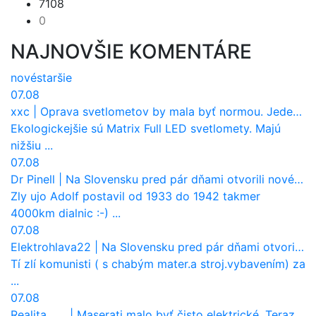
7108
0
NAJNOVŠIE KOMENTÁRE
nové
staršie
07.08
xxc
|
Oprava svetlometov by mala byť normou. Jeden nový dnes stojí priemerne 1251 eur!
Ekologickejšie sú Matrix Full LED svetlomety. Majú
nižšiu ...
07.08
Dr Pinell
|
Na Slovensku pred pár dňami otvorili nové mosty, ktoré to sú?
Zly ujo Adolf postavil od 1933 do 1942 takmer
4000km dialnic :-) ...
07.08
Elektrohlava22
|
Na Slovensku pred pár dňami otvorili nové mosty, ktoré to sú?
Tí zlí komunisti ( s chabým mater.a stroj.vybavením) za
...
07.08
Realita____
|
Maserati malo byť čisto elektrické. Teraz zisťuje, že potrebuje nový osemvalcový motor