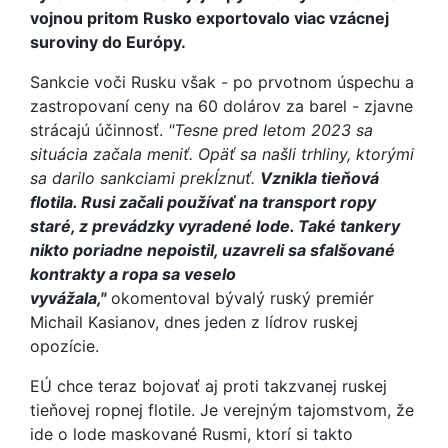
vojnou pritom Rusko exportovalo viac vzácnej
suroviny do Európy.
Sankcie voči Rusku však - po prvotnom úspechu a
zastropovaní ceny na 60 dolárov za barel - zjavne
strácajú účinnosť.
"Tesne pred letom 2023 sa
situácia začala meniť. Opäť sa našli trhliny, ktorými
sa darilo sankciami prekĺznuť.
Vznikla tieňová
flotila. Rusi začali používať na transport ropy
staré, z prevádzky vyradené lode. Také tankery
nikto poriadne nepoistil, uzavreli sa sfalšované
kontrakty a ropa sa veselo
vyvážala,"
okomentoval bývalý ruský premiér
Michail Kasianov, dnes jeden z lídrov ruskej
opozície.
EÚ chce teraz bojovať aj proti takzvanej ruskej
tieňovej ropnej flotile. Je verejným tajomstvom, že
ide o lode maskované Rusmi, ktorí si takto