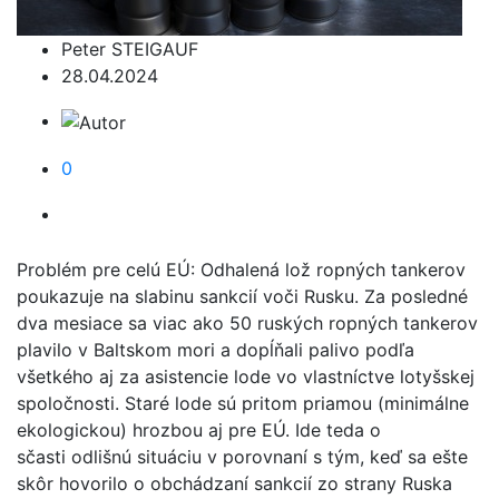
Peter STEIGAUF
28.04.2024
0
Problém pre celú EÚ: Odhalená lož ropných tankerov
poukazuje na slabinu sankcií voči Rusku. Za posledné
dva mesiace sa viac ako 50 ruských ropných tankerov
plavilo v Baltskom mori a dopĺňali palivo podľa
všetkého aj za asistencie lode vo vlastníctve lotyšskej
spoločnosti. Staré lode sú pritom priamou (minimálne
ekologickou) hrozbou aj pre EÚ. Ide teda o
sčasti odlišnú situáciu v porovnaní s tým, keď sa ešte
skôr hovorilo o obchádzaní sankcií zo strany Ruska