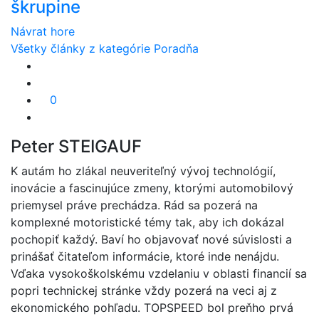
škrupine
Návrat hore
Všetky články z kategórie Poradňa
0
Peter STEIGAUF
K autám ho zlákal neuveriteľný vývoj technológií,
inovácie a fascinujúce zmeny, ktorými automobilový
priemysel práve prechádza. Rád sa pozerá na
komplexné motoristické témy tak, aby ich dokázal
pochopiť každý. Baví ho objavovať nové súvislosti a
prinášať čitateľom informácie, ktoré inde nenájdu.
Vďaka vysokoškolskému vzdelaniu v oblasti financií sa
popri technickej stránke vždy pozerá na veci aj z
ekonomického pohľadu. TOPSPEED bol preňho prvá