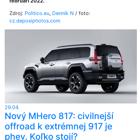
februári 2022.
Zdroj:
Politico.eu
,
Denník N
/ foto:
cz.deposiphotos.com
29.04.
Nový MHero 817: civilnejší
offroad k extrémnej 917 je
phev. Koľko stojí?