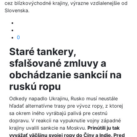
cez blízkovýchodné krajiny, výrazne vzdialenejšie od
Slovenska.
0
Staré tankery,
sfalšované zmluvy a
obchádzanie sankcií na
ruskú ropu
Odkedy napadlo Ukrajinu, Rusko musí neustále
hľadať alternatívne trasy pre vývoz ropy, z ktorej
sa okrem iného vyrábajú palivá pre cestnú
dopravu. V reakcii na vypuknutie vojny západné
krajiny uvalili sankcie na Moskvu.
Prinútili ju tak
vyvážať väčšinu svojej ropy do Číny a Indie. Pred