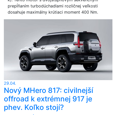
prepĺňaním turbodúchadlami rozličnej veľkosti
dosahuje maximálny krútiaci moment 400 Nm.
29.04.
Nový MHero 817: civilnejší
offroad k extrémnej 917 je
phev. Koľko stojí?