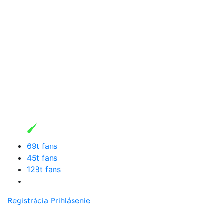
69t fans
45t fans
128t fans
Registrácia
Prihlásenie