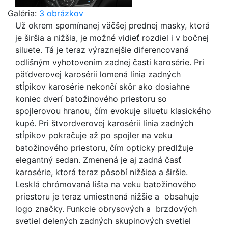
Galéria:
3 obrázkov
Už okrem spomínanej väčšej prednej masky, ktorá
je širšia a nižšia, je možné vidieť rozdiel i v bočnej
siluete. Tá je teraz výraznejšie diferencovaná
odlišným vyhotovením zadnej časti karosérie. Pri
päťdverovej karosérii lomená línia zadných
stĺpikov karosérie nekončí skôr ako dosiahne
koniec dverí batožinového priestoru so
spojlerovou hranou, čím evokuje siluetu klasického
kupé. Pri štvordverovej karosérii línia zadných
stĺpikov pokračuje až po spojler na veku
batožinového priestoru, čím opticky predlžuje
elegantný sedan. Zmenená je aj zadná časť
karosérie, ktorá teraz pôsobí nižšiea a širšie.
Lesklá chrómovaná lišta na veku batožinového
priestoru je teraz umiestnená nižšie a obsahuje
logo značky. Funkcie obrysových a brzdových
svetiel delených zadných skupinových svetiel