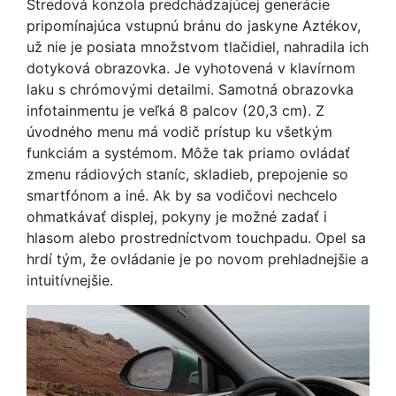
Stredová konzola predchádzajúcej generácie
pripomínajúca vstupnú bránu do jaskyne Aztékov,
už nie je posiata množstvom tlačidiel, nahradila ich
dotyková obrazovka. Je vyhotovená v klavírnom
laku s chrómovými detailmi. Samotná obrazovka
infotainmentu je veľká 8 palcov (20,3 cm). Z
úvodného menu má vodič prístup ku všetkým
funkciám a systémom. Môže tak priamo ovládať
zmenu rádiových staníc, skladieb, prepojenie so
smartfónom a iné. Ak by sa vodičovi nechcelo
ohmatkávať displej, pokyny je možné zadať i
hlasom alebo prostredníctvom touchpadu. Opel sa
hrdí tým, že ovládanie je po novom prehladnejšie a
intuitívnejšie.