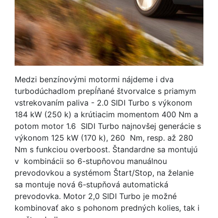
Medzi benzínovými motormi nájdeme i dva
turbodúchadlom prepĺňané štvorvalce s priamym
vstrekovaním paliva - 2.0 SIDI Turbo s výkonom
184 kW (250 k) a krútiacim momentom 400 Nm a
potom motor 1.6 SIDI Turbo najnovšej generácie s
výkonom 125 kW (170 k), 260 Nm, resp. až 280
Nm s funkciou overboost. Štandardne sa montujú
v kombinácii so 6-stupňovou manuálnou
prevodovkou a systémom Štart/Stop, na želanie
sa montuje nová 6-stupňová automatická
prevodovka. Motor 2,0 SIDI Turbo je možné
kombinovať ako s pohonom predných kolies, tak i