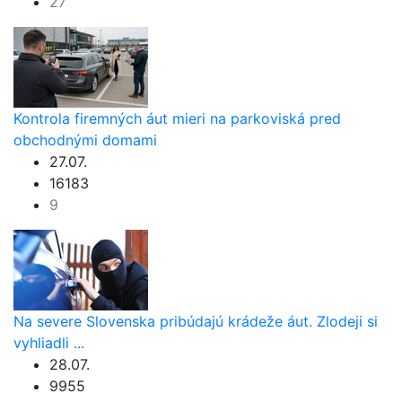
27
Kontrola firemných áut mieri na parkoviská pred
obchodnými domami
27.07.
16183
9
Na severe Slovenska pribúdajú krádeže áut. Zlodeji si
vyhliadli ...
28.07.
9955