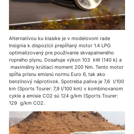
Alternatívou ku klasike je v modelovom rade
Insignia k dispozícii prepĺňaný motor 1.4 LPG
optimalizovaný pre používanie skvapalneného
ropného plynu. Dosahuje výkon 103 kW (140 k) a
maximálny krútiaci moment 200 Nm. Tento motor
spĺňa prísnu emisnú normu Euro 6, tak ako
benzínový náprotivok. Spotreba paliva je 7,6 l/100
km (Sports Tourer: 7,9 l/100 km) v kombinovanom
cykle a emisie CO2 sú 124 g/km (Sports Tourer:
129 g/km CO2.