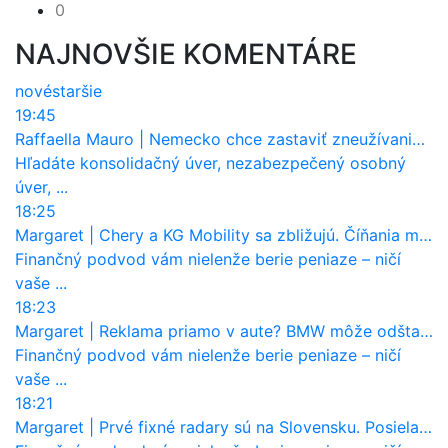
0
NAJNOVŠIE KOMENTÁRE
nové
staršie
19:45
Raffaella Mauro
|
Nemecko chce zastaviť zneužívanie dotácií na elektromobily. Pritvrdí pravidlá
Hľadáte konsolidačný úver, nezabezpečený osobný
úver, ...
18:25
Margaret
|
Chery a KG Mobility sa zbližujú. Číňania môžu získať 10 % bývalého SsangYongu
Finančný podvod vám nielenže berie peniaze – ničí
vaše ...
18:23
Margaret
|
Reklama priamo v aute? BMW môže odštartovať nový trend
Finančný podvod vám nielenže berie peniaze – ničí
vaše ...
18:21
Margaret
|
Prvé fixné radary sú na Slovensku. Posielajú už pokuty? Ukáže ich Waze?