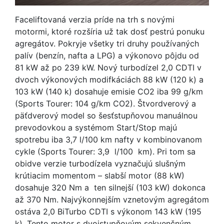
Faceliftovaná verzia príde na trh s novými
motormi, ktoré rozšíria už tak dosť pestrú ponuku
agregátov. Pokryje všetky tri druhy používaných
palív (benzín, nafta a LPG) a výkonovo pôjdu od
81 kW až po 239 kW. Nový turbodízel 2,0 CDTI v
dvoch výkonových modifkáciách 88 kW (120 k) a
103 kW (140 k) dosahuje emisie CO2 iba 99 g/km
(Sports Tourer: 104 g/km CO2). Štvordverový a
päťdverový model so šesťstupňovou manuálnou
prevodovkou a systémom Start/Stop majú
spotrebu iba 3,7 l/100 km nafty v kombinovanom
cykle (Sports Tourer: 3,9 l/100 km). Pri tom sa
obidve verzie turbodízela vyznačujú slušným
krútiacim momentom – slabší motor (88 kW)
dosahuje 320 Nm a ten silnejší (103 kW) dokonca
až 370 Nm. Najvýkonnejším vznetovým agregátom
ostáva 2,0 BiTurbo CDTI s výkonom 143 kW (195
k). Tento motor s dvojstupňovým sekvenčným