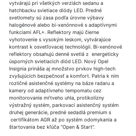
vytvárajú pri všetkých verziách sedanu a
hatchbacku svietiace diódy LED. Predné
svetlomety sú zasa podľa úrovne výbavy
halogénové alebo bi-xenónnové s adaptívnymi
funkciami AFL+. Reflektory majú čierne
vyhotovenie s vysokým leskom, vytvárajúce
kontrast k osvetľovacej technológii. Bi-xenónové
reflektory obsahujú denné svetlá z energeticky
úsporných svietiacich diód LED. Nový Opel
Insignia prináša aj množstvo prvkov high-tech
zvyšujúcich bezpečnosť a komfort. Patria k nim
rozličné asistenčné systémy na báze radaru a
kamery od adaptívneho tempomatu cez
monitorovanie mŕtveho uhla, protikolízny
výstražný systém, parkovací asistenčný systém
druhej generácie, predné sedadlá premium s
certifikátom AGR až po systém odomykania a
štartovania bez kľúča “Open & Start”.