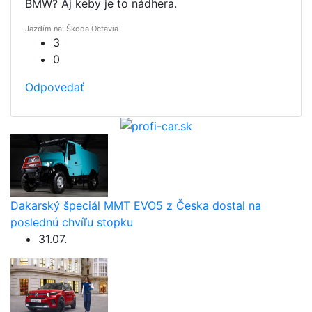
BMW? Aj keby je to nádhera.
Jazdím na: Škoda Octavia
3
0
Odpovedať
Dakarský špeciál MMT EVO5 z Česka dostal na
poslednú chvíľu stopku
31.07.