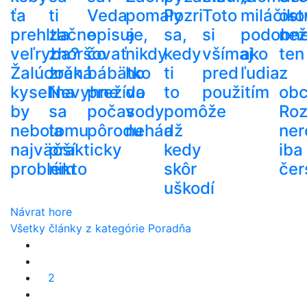
ťa
ti
Veda
pomaly
Pozri
Toto
miláčiko
ost
prehltla
začne
opisuje,
a
sa,
si
podobn
než
veľryba?
zhoršovať
čo
nikdy
kedy
všímaj
ako
ten
Žalúdočná
zrak.
bábätko
ho
ti
pred
ľudia
z
kyselina
Nevyhne
prežíva
do
to
použitím
ob
by
sa
počas
vody
pomôže
Roz
nebola
tomu
pôrodu
nehádž
a
ner
najväčší
prakticky
kedy
iba
problém
nikto
skôr
čer
uškodí
Návrat hore
Všetky články z kategórie Poradňa
2