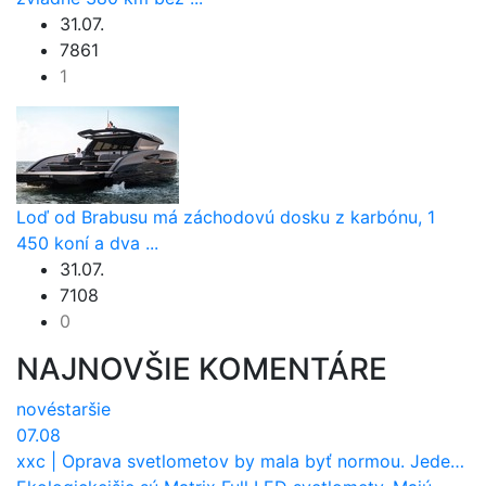
31.07.
7861
1
Loď od Brabusu má záchodovú dosku z karbónu, 1
450 koní a dva ...
31.07.
7108
0
NAJNOVŠIE KOMENTÁRE
nové
staršie
07.08
xxc
|
Oprava svetlometov by mala byť normou. Jeden nový dnes stojí priemerne 1251 eur!