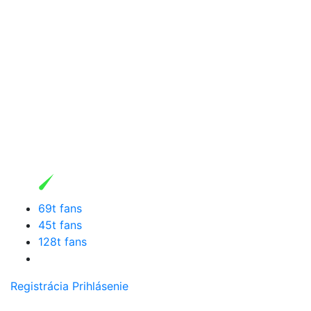
69t fans
45t fans
128t fans
Registrácia
Prihlásenie