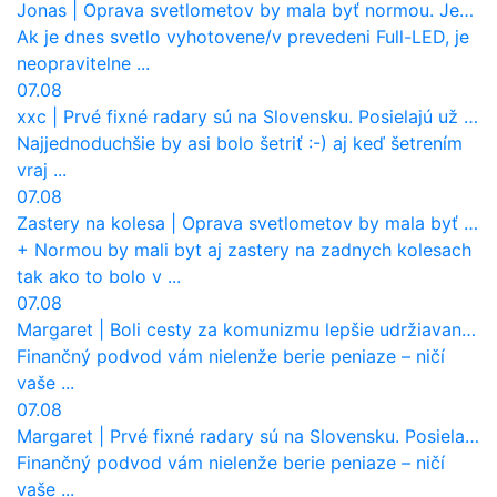
Jonas
|
Oprava svetlometov by mala byť normou. Jeden nový dnes stojí priemerne 1251 eur!
Ak je dnes svetlo vyhotovene/v prevedeni Full-LED, je
neopravitelne ...
07.08
xxc
|
Prvé fixné radary sú na Slovensku. Posielajú už pokuty? Ukáže ich Waze?
Najjednoduchšie by asi bolo šetriť :-) aj keď šetrením
vraj ...
07.08
Zastery na kolesa
|
Oprava svetlometov by mala byť normou. Jeden nový dnes stojí priemerne 1251 eur!
+ Normou by mali byt aj zastery na zadnych kolesach
tak ako to bolo v ...
07.08
Margaret
|
Boli cesty za komunizmu lepšie udržiavané ako dnes?
Finančný podvod vám nielenže berie peniaze – ničí
vaše ...
07.08
Margaret
|
Prvé fixné radary sú na Slovensku. Posielajú už pokuty? Ukáže ich Waze?
Finančný podvod vám nielenže berie peniaze – ničí
vaše ...