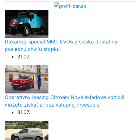
Dakarský špeciál MMT EVO5 z Česka dostal na
poslednú chvíľu stopku
31.07.
Operatívny leasing Citroën: Nové skladové vozidlá
môžete získať aj bez vstupnej investície
31.07.