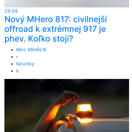
29.04.
Nový MHero 817: civilnejší
offroad k extrémnej 917 je
phev. Koľko stojí?
Miro MIHÁLIK
Novinky
0