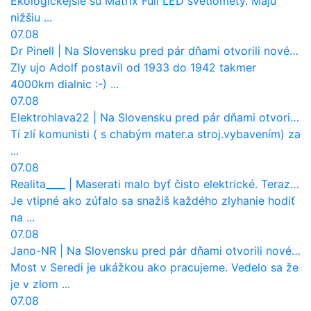
Ekologickejšie sú Matrix Full LED svetlomety. Majú
nižšiu ...
07.08
Dr Pinell
|
Na Slovensku pred pár dňami otvorili nové mosty, ktoré to sú?
Zly ujo Adolf postavil od 1933 do 1942 takmer
4000km dialnic :-) ...
07.08
Elektrohlava22
|
Na Slovensku pred pár dňami otvorili nové mosty, ktoré to sú?
Tí zlí komunisti ( s chabým mater.a stroj.vybavením) za
...
07.08
Realita____
|
Maserati malo byť čisto elektrické. Teraz zisťuje, že potrebuje nový osemvalcový motor
Je vtipné ako zúfalo sa snažiš každého zlyhanie hodiť
na ...
07.08
Jano-NR
|
Na Slovensku pred pár dňami otvorili nové mosty, ktoré to sú?
Most v Seredi je ukážkou ako pracujeme. Vedelo sa že
je v zlom ...
07.08