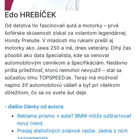
Edo HREBÍČEK
Od detstva ho fascinovali autá a motorky – prvé
šoférske skúsenosti získal za volantom legendárnej
Hondy Prelude. V mladosti mu rukami prešli aj
motorky ako Jawa 250 a iné, dnes veterány. Dlhý čas
pôsobil ako data špecialista, kde sa venoval
automobilovým cenníkom a špecifikáciám. Nedávno
prišla príležitosť, ktorú nemohol nevyužiť – stal sa
súčasťou tímu TOPSPEED.sk. Teraz má možnosť
naplno žiť automobilovú vášeň a byť pri všetkom
dôležitom, čo sa vo svete áut deje.
- ďalšie články od autora
Reklama priamo v aute? BMW môže odštartovať
nový trend
Predaj diaľničných známok rastie. Jedna z nich
zaznamenala ...