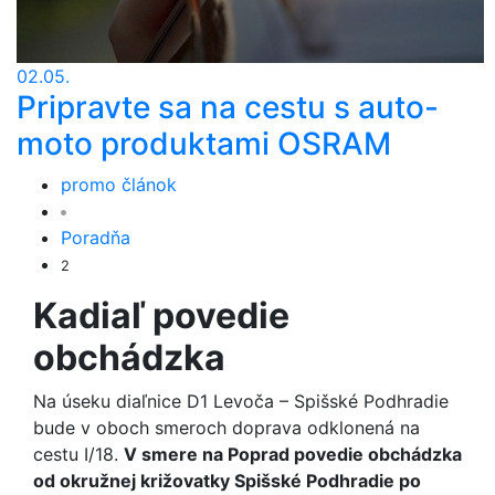
02.05.
Pripravte sa na cestu s auto-
moto produktami OSRAM
promo článok
Poradňa
2
Kadiaľ povedie
obchádzka
Na úseku diaľnice D1 Levoča – Spišské Podhradie
bude v oboch smeroch doprava odklonená na
cestu I/18.
V smere na Poprad povedie obchádzka
od okružnej križovatky Spišské Podhradie po