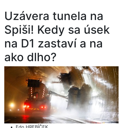
Uzávera tunela na
Spiši! Kedy sa úsek
na D1 zastaví a na
ako dlho?
Edo HREBÍČEK