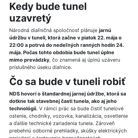
Kedy bude tunel
uzavretý
Národná diaľničná spoločnosť plánuje
jarnú
údržbu v tuneli, ktorá začne v piatok 22. mája o
22:00 a potrvá do nedeľných ranných hodín 24.
mája. Počas tohto obdobia bude tunel úplne
mimo prevádzky
, čo znamená aj úplnú uzáveru
príslušného úseku diaľnice.
Čo sa bude v tuneli robiť
NDS hovorí o štandardnej jarnej údržbe, ktorá sa
dotkne tak stavebnej časti tunela, ako aj jeho
technológií.
V rámci prác sa bude čistiť tunelové
ostenie, chodníky, vozovka, kanalizácia, osvetlenie
a ďalšie technické zariadenia tunela. Zároveň
prebehnú odborné prehliadky, skúšky elektrických