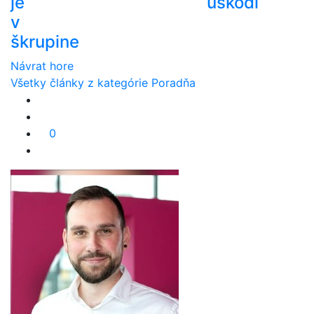
je
uškodí
v
škrupine
Návrat hore
Všetky články z kategórie Poradňa
0