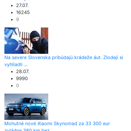
27.07.
16245
9
Na severe Slovenska pribúdajú krádeže áut. Zlodeji si
vyhliadli ...
28.07.
9990
0
Mohutné nové Xiaomi Skynomad za 33 300 eur
zvládne 380 km bez ...