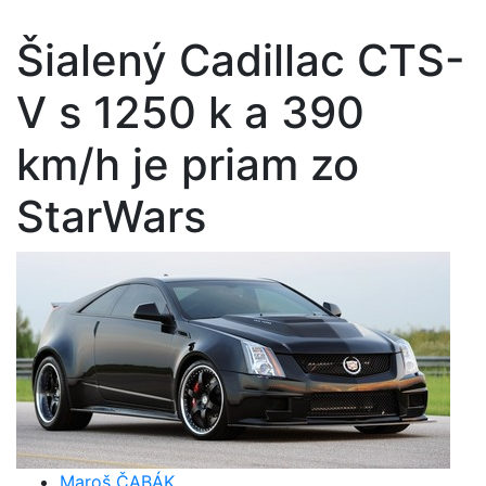
Šialený Cadillac CTS-
V s 1250 k a 390
km/h je priam zo
StarWars
Maroš ČABÁK