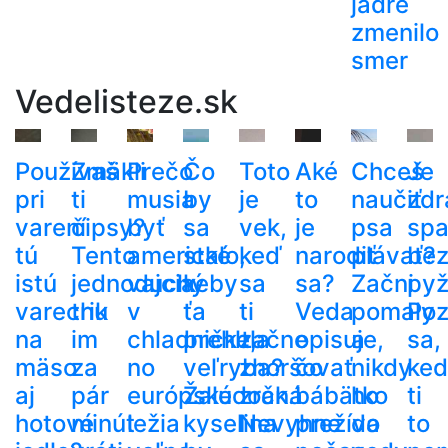
jadre
zmenilo
smer
Vedelisteze.sk
Používaš
Zmäkli
Prečo
Čo
Toto
Aké
Chceš
Je
pri
ti
musia
by
je
to
naučiť
zdr
varení
čipsy?
byť
sa
vek,
je
psa
spa
tú
Tento
americké
stalo,
keď
narodiť
plávať?
be
istú
jednoduchý
vajcia
keby
sa
sa?
Začni
py
varechu
trik
v
ťa
ti
Veda
pomaly
Poz
na
im
chladničke,
prehltla
začne
opisuje,
a
sa,
mäso
za
no
veľryba?
zhoršovať
čo
nikdy
ke
aj
pár
európske
Žalúdočná
zrak.
bábätko
ho
ti
hotové
minút
ležia
kyselina
Nevyhne
prežíva
do
to