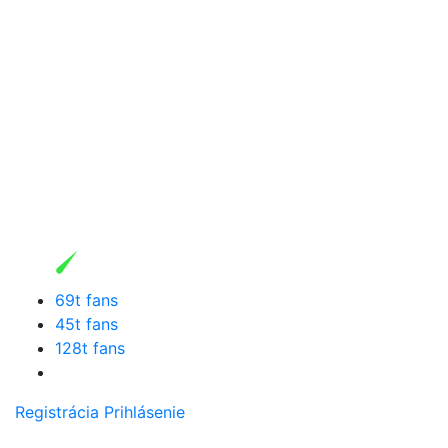
69t fans
45t fans
128t fans
Registrácia
Prihlásenie