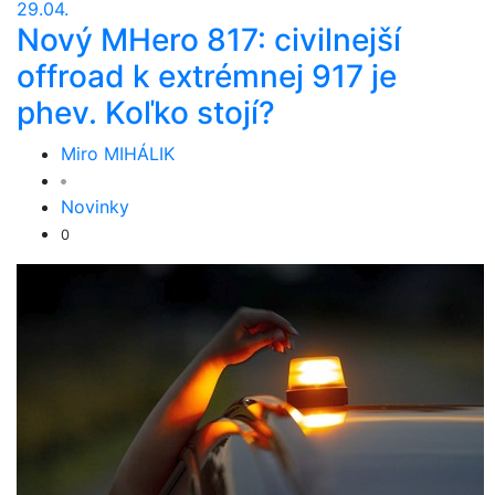
29.04.
Nový MHero 817: civilnejší
offroad k extrémnej 917 je
phev. Koľko stojí?
Miro MIHÁLIK
Novinky
0