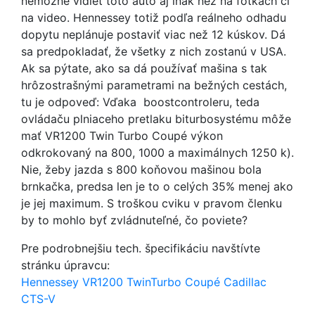
nemožné vidieť toto auto aj inak než na fotkách či
na video. Hennessey totiž podľa reálneho odhadu
dopytu neplánuje postaviť viac než 12 kúskov. Dá
sa predpokladať, že všetky z nich zostanú v USA.
Ak sa pýtate, ako sa dá používať mašina s tak
hrôzostrašnými parametrami na bežných cestách,
tu je odpoveď: Vďaka boostcontroleru, teda
ovládaču plniaceho pretlaku biturbosystému môže
mať VR1200 Twin Turbo Coupé výkon
odkrokovaný na 800, 1000 a maximálnych 1250 k).
Nie, žeby jazda s 800 koňovou mašinou bola
brnkačka, predsa len je to o celých 35% menej ako
je jej maximum. S troškou cviku v pravom členku
by to mohlo byť zvládnuteľné, čo poviete?
Pre podrobnejšiu tech. špecifikáciu navštívte
stránku úpravcu:
Hennessey VR1200 TwinTurbo Coupé Cadillac
CTS-V