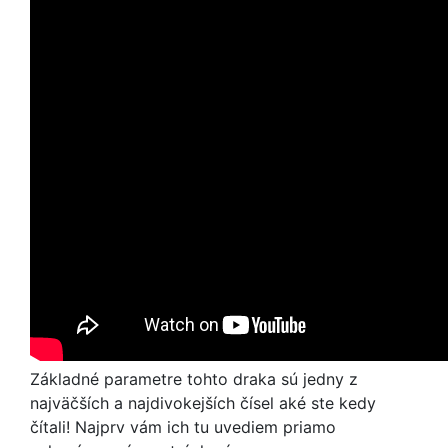
Základné parametre tohto draka sú jedny z
najväčších a najdivokejších čísel aké ste kedy
čítali! Najprv vám ich tu uvediem priamo