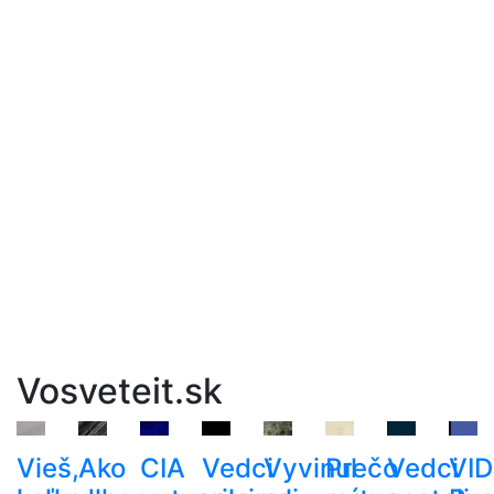
Vosveteit.sk
Vieš,
Ako
CIA
Vedci
Vyvinul
Prečo
Vedci
VID