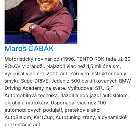
Maroš ČABÁK
Motoristický novinár od r1996. TENTO ROK teda už 30
ROKOV v brandži. Najazdil viac než 1,5 milióna km,
vyskúšal viac než 2000 áut. Zároveň inštruktor školy
šmyku SuperDRIVE. Jeden z 500 certifikovaných BMW
Driving Academy na svete. Vyštudoval STU SjF -
Automobilová technika. Jazdil alebo jazdí autoslalom,
okruhy a motokáry. Usporiadal viac než 100
automobilových podujatí, pretekov a akcií -
AutoSlalom, KartCup, Autotuning zrazy, a dynamické
prezentácie áut.