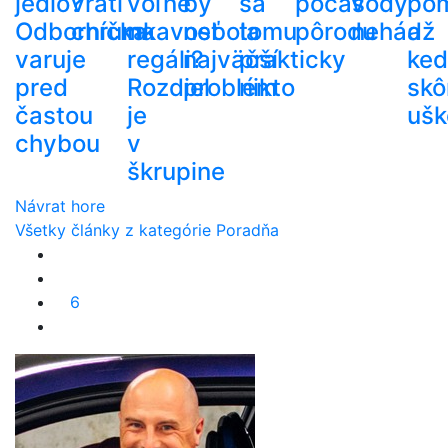
jedlo?
vráti
voľne
by
sa
počas
vody
po
Odborníčka
chrumkavosť
na
nebola
tomu
pôrodu
nehádž
a
varuje
regáli?
najväčší
prakticky
ke
pred
Rozdiel
problém
nikto
skô
častou
je
ušk
chybou
v
škrupine
Návrat hore
Všetky články z kategórie Poradňa
6