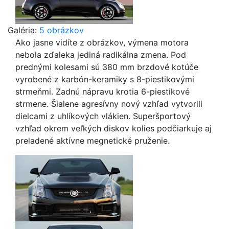
Galéria:
5 obrázkov
Ako jasne vidíte z obrázkov, výmena motora
nebola zďaleka jediná radikálna zmena. Pod
prednými kolesami sú 380 mm brzdové kotúče
vyrobené z karbón-keramiky s 8-piestikovými
strmeňmi. Zadnú nápravu krotia 6-piestikové
strmene. Šialene agresívny nový vzhľad vytvorili
dielcami z uhlíkových vlákien. Superšportový
vzhľad okrem veľkých diskov kolies podčiarkuje aj
preladené aktívne megnetické pruženie.