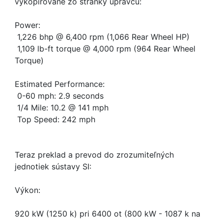
vykopírované zo stránky úpravcu:
Power:
 1,226 bhp @ 6,400 rpm (1,066 Rear Wheel HP)
 1,109 lb-ft torque @ 4,000 rpm (964 Rear Wheel
Torque)
Estimated Performance:
 0-60 mph: 2.9 seconds
 1/4 Mile: 10.2 @ 141 mph
 Top Speed: 242 mph
Teraz preklad a prevod do zrozumiteľných
jednotiek sústavy SI:
Výkon:
920 kW (1250 k) pri 6400 ot (800 kW - 1087 k na