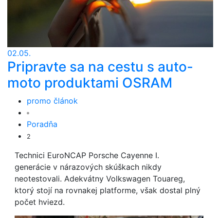
02.05.
Pripravte sa na cestu s auto-
moto produktami OSRAM
promo článok
Poradňa
2
Technici EuroNCAP Porsche Cayenne I.
generácie v nárazových skúškach nikdy
neotestovali. Adekvátny Volkswagen Touareg,
ktorý stojí na rovnakej platforme, však dostal plný
počet hviezd.