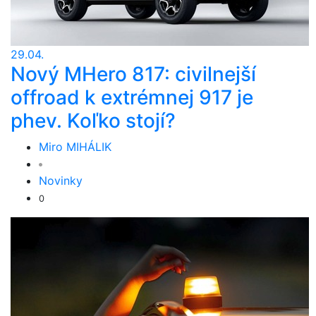
29.04.
Nový MHero 817: civilnejší
offroad k extrémnej 917 je
phev. Koľko stojí?
Miro MIHÁLIK
Novinky
0