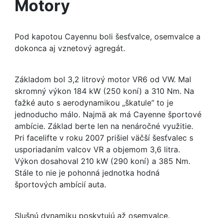
Motory
Pod kapotou Cayennu boli šesťvalce, osemvalce a
dokonca aj vznetový agregát.
Základom bol 3,2 litrový motor VR6 od VW. Mal
skromný výkon 184 kW (250 koní) a 310 Nm. Na
ťažké auto s aerodynamikou „škatule“ to je
jednoducho málo. Najmä ak má Cayenne športové
ambície. Základ berte len na nenáročné využitie.
Pri facelifte v roku 2007 prišiel väčší šesťvalec s
usporiadaním valcov VR a objemom 3,6 litra.
Výkon dosahoval 210 kW (290 koní) a 385 Nm.
Stále to nie je pohonná jednotka hodná
športových ambícií auta.
Slušnú dynamiku poskytujú až osemvalce.