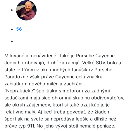
56
Milované aj nenávidené. Také je Porsche Cayenne.
Jedni ho obdivujú, druhí zatracujú. Veľké SUV bolo a
stále je tŕňom v oku mnohých fanúšikov Porsche.
Paradoxne však práve Cayenne celú značku
začiatkom nového milénia zachránil.
"Nepraktické" športiaky s motorom za zadnými
sedačkami majú síce ohromnú skupinu obdivovateľov,
ale okruh záujemcov, ktorí si také ozaj kúpia, je
relatívne malý. Aj keď treba povedať, že žiaden
športiak na svete sa nepredáva lepšie a dlhšie než
práve typ 911. No jeho vývoj stojí nemalé peniaze.