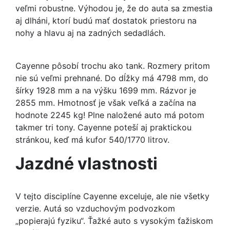
veľmi robustne. Výhodou je, že do auta sa zmestia
aj dlháni, ktorí budú mať dostatok priestoru na
nohy a hlavu aj na zadných sedadlách.
Cayenne pôsobí trochu ako tank. Rozmery pritom
nie sú veľmi prehnané. Do dĺžky má 4798 mm, do
šírky 1928 mm a na výšku 1699 mm. Rázvor je
2855 mm. Hmotnosť je však veľká a začína na
hodnote 2245 kg! Plne naložené auto má potom
takmer tri tony. Cayenne poteší aj praktickou
stránkou, keď má kufor 540/1770 litrov.
Jazdné vlastnosti
V tejto disciplíne Cayenne exceluje, ale nie všetky
verzie. Autá so vzduchovým podvozkom
„popierajú fyziku“. Ťažké auto s vysokým ťažiskom