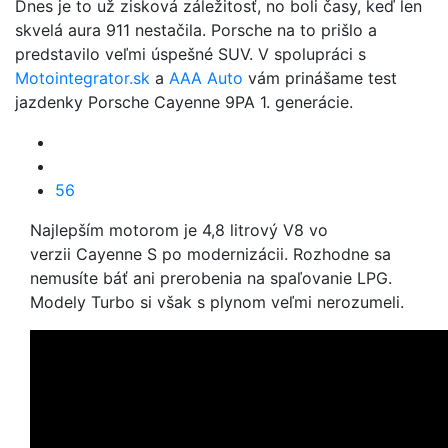
Dnes je to už zisková záležitosť, no boli časy, keď len
skvelá aura 911 nestačila. Porsche na to prišlo a
predstavilo veľmi úspešné SUV. V spolupráci s
Motointegrator.sk
a
AAA Auto
vám prinášame test
jazdenky Porsche Cayenne 9PA 1. generácie.
56
Najlepším motorom je 4,8 litrový V8 vo
verzii Cayenne S po modernizácii. Rozhodne sa
nemusíte báť ani prerobenia na spaľovanie LPG.
Modely Turbo si však s plynom veľmi nerozumeli.