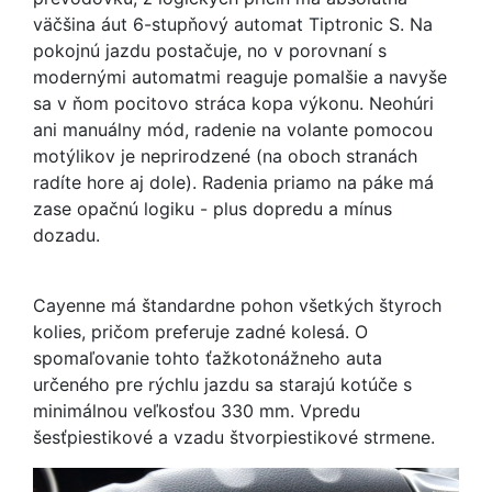
väčšina áut 6-stupňový automat Tiptronic S. Na
pokojnú jazdu postačuje, no v porovnaní s
modernými automatmi reaguje pomalšie a navyše
sa v ňom pocitovo stráca kopa výkonu. Neohúri
ani manuálny mód, radenie na volante pomocou
motýlikov je neprirodzené (na oboch stranách
radíte hore aj dole). Radenia priamo na páke má
zase opačnú logiku - plus dopredu a mínus
dozadu.
Cayenne má štandardne pohon všetkých štyroch
kolies, pričom preferuje zadné kolesá. O
spomaľovanie tohto ťažkotonážneho auta
určeného pre rýchlu jazdu sa starajú kotúče s
minimálnou veľkosťou 330 mm. Vpredu
šesťpiestikové a vzadu štvorpiestikové strmene.