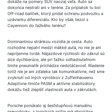
dokáže na pomery SUV naozaj veľa. Auto sa
dokonca nestratí ani v teréne. Za príplatok tu bol
Off-road balíček, ktorý pridal ochranu podvozku a
uzávierku diferenciálu. Kto by však liezol s
Cayennom do ťažkého terénu?
Dominantnou stránkou vozidla je cesta. Auto
rozhodne nepatrí medzi mäkké autá, no nie je ani
nepríjemne tvrdé. Nájazdové rýchlosti do zákrut sú
síce dychberúce, ale pri ťažko odhadnuteľnom
limite pneumatík prichádza nedotáčavosť. Riadenie
totiž nie je ani zďaleka tak komunikatívne, než sme
zvyknutí od iných výrobkov z Zuffenhausenu.
Adaptívne tlmiče PASM a aktívne stabilizátory
dokážu tiež zlepšiť vlastnosti auta v zákrutách.
Porsche ponúkalo aj šesťstupňovú manuálnu
prevodovku, z logických príčin má absolútna