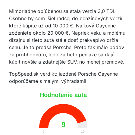
Mimoriadne obľúbenou sa stala verzia 3,0 TDI.
Osobne by som išiel radšej do benzínových verzií,
ktoré kúpite už od 10 000 €. Naftový Cayenne
zoženiete okolo 20 000 €. Napriek veku a mdlému
dizajnu si tieto autá stále dosť prekvapivo držia
cenu. Je to predsa Porsche! Preto tak málo bodov
za protihodnotu, lebo za tieto peniaze sa dajú
kúpiť novšie a zdatnejšie SUV, no menej prémiové.
TopSpeed.sk verdikt: jazdené Porsche Cayenne
odporúčame s malými výhradami!
Hodnotenie auta
9
0
10