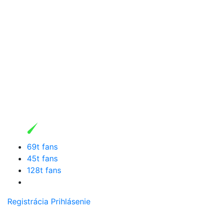
69t fans
45t fans
128t fans
Registrácia
Prihlásenie