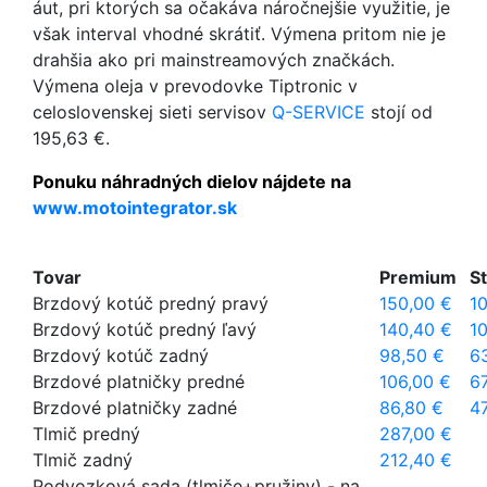
áut, pri ktorých sa očakáva náročnejšie využitie, je
však interval vhodné skrátiť. Výmena pritom nie je
drahšia ako pri mainstreamových značkách.
Výmena oleja v prevodovke Tiptronic v
celoslovenskej sieti servisov
Q-SERVICE
stojí od
195,63 €.
Ponuku náhradných dielov nájdete na
www.motointegrator.sk
Tovar
Premium
S
Brzdový kotúč predný pravý
150,00 €
1
Brzdový kotúč predný ľavý
140,40 €
1
Brzdový kotúč zadný
98,50 €
6
Brzdové platničky predné
106,00 €
6
Brzdové platničky zadné
86,80 €
4
Tlmič predný
287,00 €
Tlmič zadný
212,40 €
Podvozková sada (tlmiče+pružiny) - na