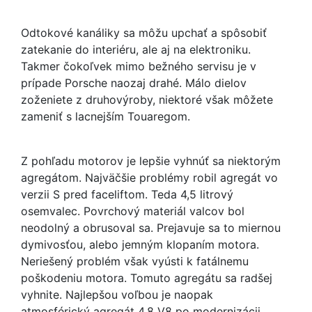
Odtokové kanáliky sa môžu upchať a spôsobiť
zatekanie do interiéru, ale aj na elektroniku.
Takmer čokoľvek mimo bežného servisu je v
prípade Porsche naozaj drahé. Málo dielov
zoženiete z druhovýroby, niektoré však môžete
zameniť s lacnejším Touaregom.
Z pohľadu motorov je lepšie vyhnúť sa niektorým
agregátom. Najväčšie problémy robil agregát vo
verzii S pred faceliftom. Teda 4,5 litrový
osemvalec. Povrchový materiál valcov bol
neodolný a obrusoval sa. Prejavuje sa to miernou
dymivosťou, alebo jemným klopaním motora.
Neriešený problém však vyústi k fatálnemu
poškodeniu motora. Tomuto agregátu sa radšej
vyhnite. Najlepšou voľbou je naopak
atmosférický agregát 4,8 V8 po modernizácii.