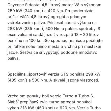
Cayenne S dostal 4,5 litrový motor V8 s výkonom
250 kW (340 koní) a 420 Nm. Po modernizácii
prišiel väčší 4,8 litrový agregát s priamym
vstrekovaním paliva. Priniesol nárast výkonu na
283 kW (385 koní), 500 Nm a pokles spotreby. S
osemvalcami sa dá jazdiť v rozpätí 13 – 20 litrov
benzínu na 100 km. So spodnou hranicou počítajte
pri ľahkej nohe mimo mesta a vrchnú pri mestskej
jazde. Šesťvalce si vypýtajú podobné množstvo
paliva.
Špeciálna „športová“ verzia GTS ponúkla 298 kW
(405 koní) a 500 Nm. A skvelé jazdné vlastnosti.
Vrcholom ponuky boli verzie Turbo a Turbo S.
Slabší prepĺňaný twin-turbo agregát ponúkol
výkon 313 kW (450 koní) a 620 Nm. Verzia Turbo