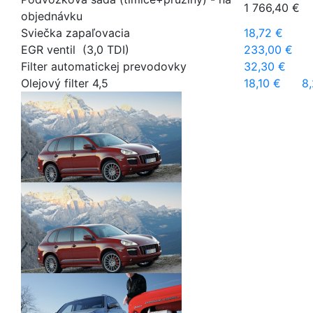
1 766,40 €
objednávku
Sviečka zapaľovacia
18,72 €
EGR ventil (3,0 TDI)
233,00 €
Filter automatickej prevodovky
32,30 €
Olejový filter 4,5
18,10 €
8