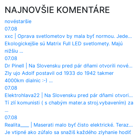
NAJNOVŠIE KOMENTÁRE
nové
staršie
07.08
xxc
|
Oprava svetlometov by mala byť normou. Jeden nový dnes stojí priemerne 1251 eur!
Ekologickejšie sú Matrix Full LED svetlomety. Majú
nižšiu ...
07.08
Dr Pinell
|
Na Slovensku pred pár dňami otvorili nové mosty, ktoré to sú?
Zly ujo Adolf postavil od 1933 do 1942 takmer
4000km dialnic :-) ...
07.08
Elektrohlava22
|
Na Slovensku pred pár dňami otvorili nové mosty, ktoré to sú?
Tí zlí komunisti ( s chabým mater.a stroj.vybavením) za
...
07.08
Realita____
|
Maserati malo byť čisto elektrické. Teraz zisťuje, že potrebuje nový osemvalcový motor
Je vtipné ako zúfalo sa snažiš každého zlyhanie hodiť