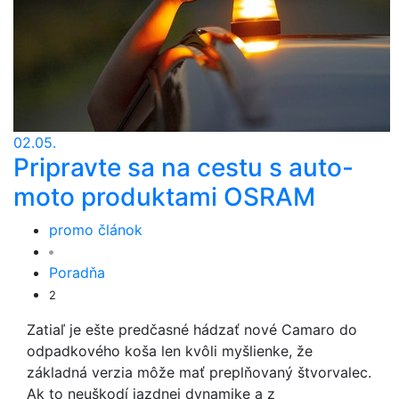
02.05.
Pripravte sa na cestu s auto-
moto produktami OSRAM
promo článok
Poradňa
2
Zatiaľ je ešte predčasné hádzať nové Camaro do
odpadkového koša len kvôli myšlienke, že
základná verzia môže mať preplňovaný štvorvalec.
Ak to neuškodí jazdnej dynamike a z