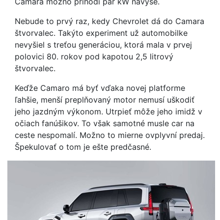
Camara možno prihodí pár kW navyše.
Nebude to prvý raz, kedy Chevrolet dá do Camara
štvorvalec. Takýto experiment už automobilke
nevyšiel s treťou generáciou, ktorá mala v prvej
polovici 80. rokov pod kapotou 2,5 litrový
štvorvalec.
Keďže Camaro má byť vďaka novej platforme
ľahšie, menší preplňovaný motor nemusí uškodiť
jeho jazdným výkonom. Utrpieť môže jeho imidž v
očiach fanúšikov. To však samotné musle car na
ceste nespomalí. Možno to mierne ovplyvní predaj.
Špekulovať o tom je ešte predčasné.