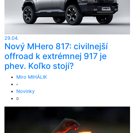
29.04.
Nový MHero 817: civilnejší
offroad k extrémnej 917 je
phev. Koľko stojí?
Miro MIHÁLIK
Novinky
0