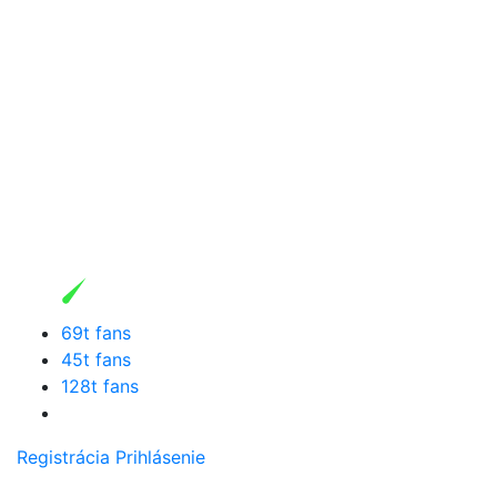
69t fans
45t fans
128t fans
Registrácia
Prihlásenie