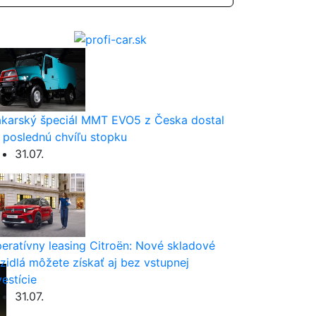
karský špeciál MMT EVO5 z Česka dostal
 poslednú chvíľu stopku
31.07.
eratívny leasing Citroën: Nové skladové
zidlá môžete získať aj bez vstupnej
vestície
31.07.