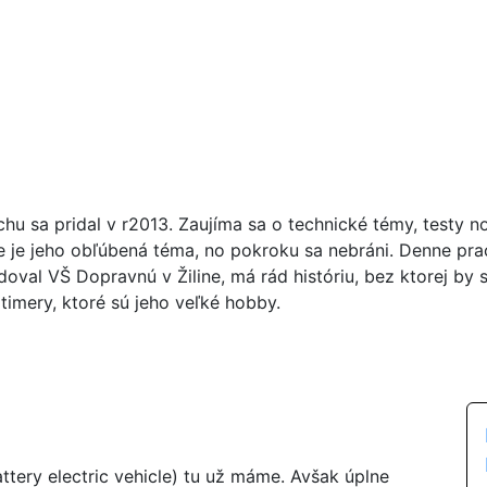
chu sa pridal v r2013. Zaujíma sa o technické témy, testy n
ie je jeho obľúbená téma, no pokroku sa nebráni. Denne pr
doval VŠ Dopravnú v Žiline, má rád históriu, bez ktorej by 
timery, ktoré sú jeho veľké hobby.
ttery electric vehicle) tu už máme. Avšak úplne