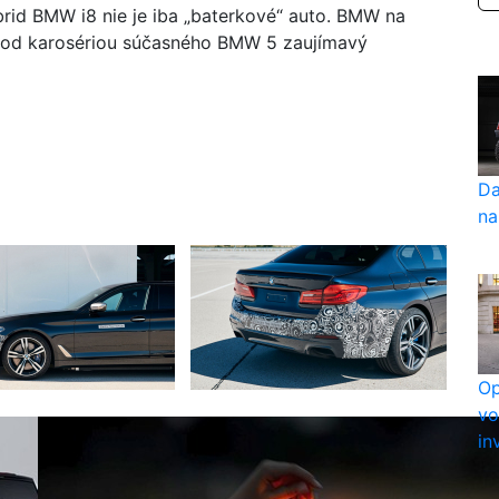
brid BMW i8 nie je iba „baterkové“ auto. BMW na
 pod karosériou súčasného BMW 5 zaujímavý
Da
na
Op
vo
in