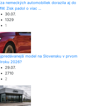
íza nemeckých automobiliek dorazila aj do
W. Zisk padol o viac ...
30.07.
1329
1
jpredávanejší model na Slovensku v prvom
lroku 2026?
29.07.
2710
2