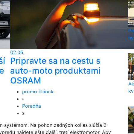
Pe
hy
02.05.
ší
Pripravte sa na cestu s
e
auto-moto produktami
OSRAM
Ak
kv
promo článok
Poradňa
2
ým systémom. Na pohon zadných kolies slúžia 2
predu nájdete ešte ďalší, tretí elektromotor. Aby