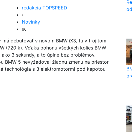
Re
redakcia TOPSPEED
od
Novinky
66
rý má debutovať v novom BMW iX3, tu v trojitom
kW (720 k). Vďaka pohonu všetkých kolies BMW
j ako 3 sekundy, a to úplne bez problémov.
ou BMW 5 nevyžadoval žiadnu zmenu na priestor
BM
ná technológia s 3 elektromotormi pod kapotou
pr