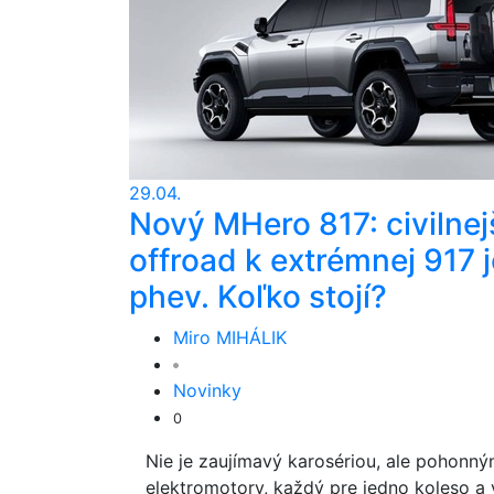
29.04.
Nový MHero 817: civilnej
offroad k extrémnej 917 j
phev. Koľko stojí?
Miro MIHÁLIK
Novinky
0
Nie je zaujímavý karosériou, ale pohonn
elektromotory, každý pre jedno koleso a v