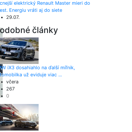
cnejší elektrický Renault Master mieri do
est. Energiu vráti aj do siete
29.07.
odobné články
W iX3 dosahiahlo na ďalší míľnik,
tomobilka už eviduje viac ...
včera
267
0