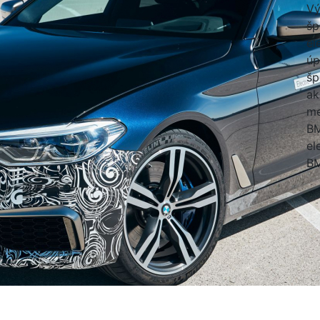
Vý
šp
el
úp
šp
ak
me
BM
el
B