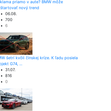
klama priamo v aute? BMW môže
štartovať nový trend
06.08.
700
6
W šetrí kvôli čínskej kríze. K ľadu posiela
ojekt G74, ...
31.07.
816
0