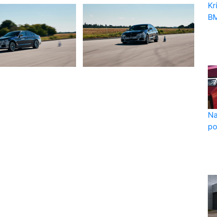
Kr
BM
Na
po