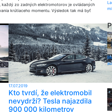
La
zdy, každý zo zadných elektromotorov je ovládaných
mi
vania krútiaceho momentu. Výsledok tak má byť
P
BM
au
17.07.2019
Kto tvrdí, že elektromobil
nevydrží? Tesla najazdila
900 000 kilometrov