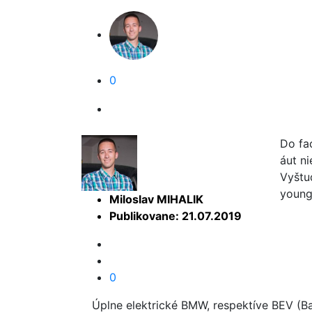
0
Do fa
áut n
Vyštu
young
Miloslav MIHALIK
Publikovane: 21.07.2019
0
Úplne elektrické BMW, respektíve BEV (Ba