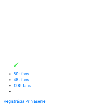
69t fans
45t fans
128t fans
Registrácia
Prihlásenie