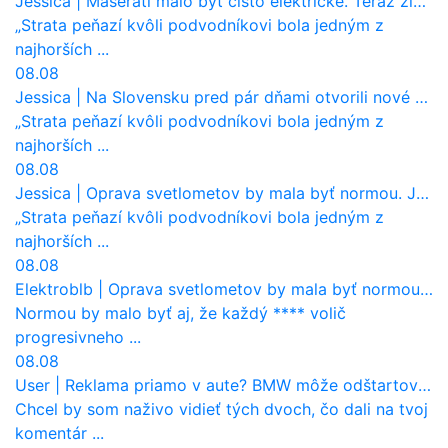
Jessica
|
Maserati malo byť čisto elektrické. Teraz zisťuje, že potrebuje nový osemvalcový motor
„Strata peňazí kvôli podvodníkovi bola jedným z
najhorších ...
08.08
Jessica
|
Na Slovensku pred pár dňami otvorili nové mosty, ktoré to sú?
„Strata peňazí kvôli podvodníkovi bola jedným z
najhorších ...
08.08
Jessica
|
Oprava svetlometov by mala byť normou. Jeden nový dnes stojí priemerne 1251 eur!
„Strata peňazí kvôli podvodníkovi bola jedným z
najhorších ...
08.08
Elektroblb
|
Oprava svetlometov by mala byť normou. Jeden nový dnes stojí priemerne 1251 eur!
Normou by malo byť aj, že každý **** volič
progresivneho ...
08.08
User
|
Reklama priamo v aute? BMW môže odštartovať nový trend
Chcel by som naživo vidieť tých dvoch, čo dali na tvoj
komentár ...