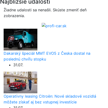
Najbližšie udalosti
Žiadne udalosti sa nenašli. Skúste zmeniť deň
zobrazenia.
Dakarský špeciál MMT EVO5 z Česka dostal na
poslednú chvíľu stopku
31.07.
Operatívny leasing Citroën: Nové skladové vozidlá
môžete získať aj bez vstupnej investície
31.07.