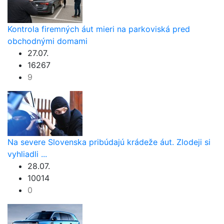
Kontrola firemných áut mieri na parkoviská pred
obchodnými domami
27.07.
16267
9
Na severe Slovenska pribúdajú krádeže áut. Zlodeji si
vyhliadli ...
28.07.
10014
0