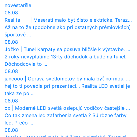
nové
staršie
08.08
Realita____
|
Maserati malo byť čisto elektrické. Teraz zisťuje, že potrebuje nový osemvalcový motor
Až na to že (podobne ako pri ostatných prémiovkách)
športové ...
08.08
Jožko
|
Tunel Karpaty sa posúva bližšie k výstavbe. NDS urobila dôležitý krok
2 roky nevyplatíme 13-ty dôchodok a bude na tunel.
Dôchodcovia to ...
08.08
jancooo
|
Oprava svetlometov by mala byť normou. Jeden nový dnes stojí priemerne 1251 eur!
hej to ti povedia pri prezentaci... Realita LED svetiel je
taka ze po ...
08.08
ox
|
Moderné LED svetlá oslepujú vodičov častejšie než staré halogény
Čo tak zmena led zafarbenia svetla ? Sú rôzne farby
led. Prečo ...
08.08