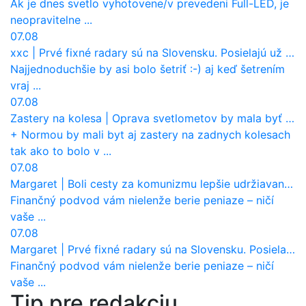
Ak je dnes svetlo vyhotovene/v prevedeni Full-LED, je
neopravitelne ...
07.08
xxc
|
Prvé fixné radary sú na Slovensku. Posielajú už pokuty? Ukáže ich Waze?
Najjednoduchšie by asi bolo šetriť :-) aj keď šetrením
vraj ...
07.08
Zastery na kolesa
|
Oprava svetlometov by mala byť normou. Jeden nový dnes stojí priemerne 1251 eur!
+ Normou by mali byt aj zastery na zadnych kolesach
tak ako to bolo v ...
07.08
Margaret
|
Boli cesty za komunizmu lepšie udržiavané ako dnes?
Finančný podvod vám nielenže berie peniaze – ničí
vaše ...
07.08
Margaret
|
Prvé fixné radary sú na Slovensku. Posielajú už pokuty? Ukáže ich Waze?
Finančný podvod vám nielenže berie peniaze – ničí
vaše ...
Tip pre redakciu