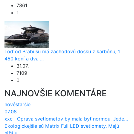
7861
1
Loď od Brabusu má záchodovú dosku z karbónu, 1
450 koní a dva ...
31.07.
7109
0
NAJNOVŠIE KOMENTÁRE
nové
staršie
07.08
xxc
|
Oprava svetlometov by mala byť normou. Jeden nový dnes stojí priemerne 1251 eur!
Ekologickejšie sú Matrix Full LED svetlomety. Majú
nižšiu ...