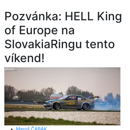
Pozvánka: HELL King
of Europe na
SlovakiaRingu tento
víkend!
Maroš ČABÁK