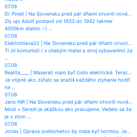
07.08
Dr Pinell
|
Na Slovensku pred pár dňami otvorili nové mosty, ktoré to sú?
Zly ujo Adolf postavil od 1933 do 1942 takmer
4000km dialnic :-) ...
07.08
Elektrohlava22
|
Na Slovensku pred pár dňami otvorili nové mosty, ktoré to sú?
Tí zlí komunisti ( s chabým mater.a stroj.vybavením) za
...
07.08
Realita____
|
Maserati malo byť čisto elektrické. Teraz zisťuje, že potrebuje nový osemvalcový motor
Je vtipné ako zúfalo sa snažiš každého zlyhanie hodiť
na ...
07.08
Jano-NR
|
Na Slovensku pred pár dňami otvorili nové mosty, ktoré to sú?
Most v Seredi je ukážkou ako pracujeme. Vedelo sa že
je v zlom ...
07.08
Jonas
|
Oprava svetlometov by mala byť normou. Jeden nový dnes stojí priemerne 1251 eur!