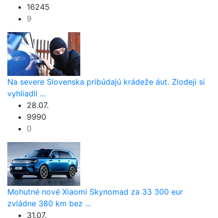
16245
9
Na severe Slovenska pribúdajú krádeže áut. Zlodeji si
vyhliadli ...
28.07.
9990
0
Mohutné nové Xiaomi Skynomad za 33 300 eur
zvládne 380 km bez ...
31.07.