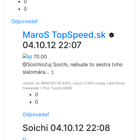
0
0
Odpovedať
MaroS TopSpeed.sk
04.10.12 22:07
70.00
@Soichi
očuj Soichi, nebude to sestra toho
slalomára... :)
Jazdím na: BMW M3 V8 (E92), Lexus LC500 coupé, Land Rover
Freelander I TD4, Toyota GR86
0
0
Odpovedať
Soichi
04.10.12 22:08
D