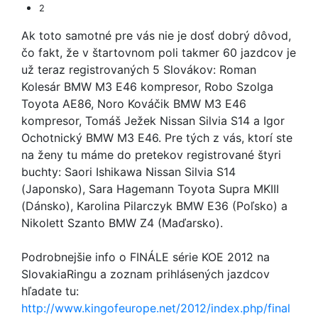
2
Ak toto samotné pre vás nie je dosť dobrý dôvod,
čo fakt, že v štartovnom poli takmer 60 jazdcov je
už teraz registrovaných 5 Slovákov: Roman
Kolesár BMW M3 E46 kompresor, Robo Szolga
Toyota AE86, Noro Kováčik BMW M3 E46
kompresor, Tomáš Ježek Nissan Silvia S14 a Igor
Ochotnický BMW M3 E46. Pre tých z vás, ktorí ste
na ženy tu máme do pretekov registrované štyri
buchty: Saori Ishikawa Nissan Silvia S14
(Japonsko), Sara Hagemann Toyota Supra MKIII
(Dánsko), Karolina Pilarczyk BMW E36 (Poľsko) a
Nikolett Szanto BMW Z4 (Maďarsko).
Podrobnejšie info o FINÁLE série KOE 2012 na
SlovakiaRingu a zoznam prihlásených jazdcov
hľadate tu:
http://www.kingofeurope.net/2012/index.php/final