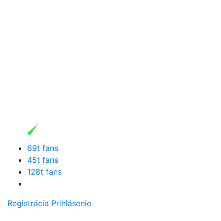
69t fans
45t fans
128t fans
Registrácia
Prihlásenie