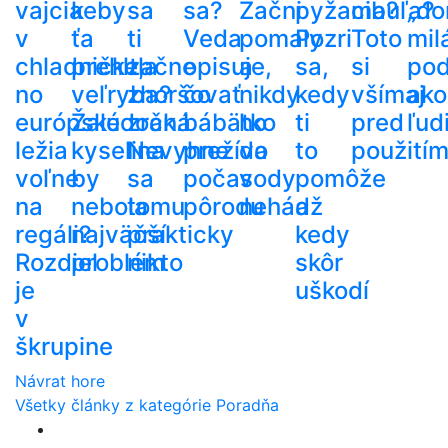
vajcia
keby
sa
sa?
Začni
pyžama?
cibuľa?
„do
v
ťa
ti
Veda
pomaly
Pozri
Toto
mil
chladničke,
prehltla
začne
opisuje,
a
sa,
si
po
no
veľryba?
zhoršovať
čo
nikdy
kedy
všímaj
ako
európske
Žalúdočná
zrak.
bábätko
ho
ti
pred
ľud
ležia
kyselina
Nevyhne
prežíva
do
to
použití
voľne
by
sa
počas
vody
pomôže
na
nebola
tomu
pôrodu
nehádž
a
regáli?
najväčší
prakticky
kedy
Rozdiel
problém
nikto
skôr
je
uškodí
v
škrupine
Návrat hore
Všetky články z kategórie Poradňa