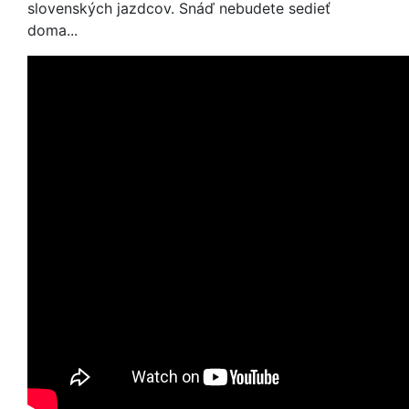
slovenských jazdcov. Snáď nebudete sedieť
doma...