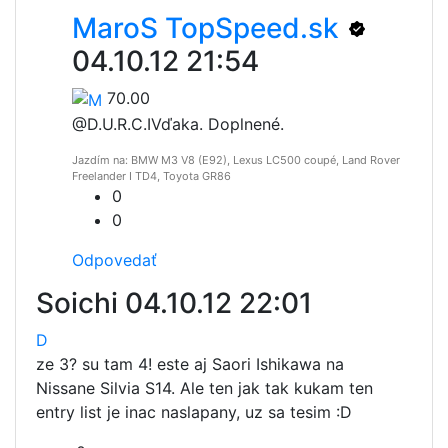
MaroS TopSpeed.sk
04.10.12 21:54
70.00
@D.U.R.C.I
Vďaka. Doplnené.
Jazdím na: BMW M3 V8 (E92), Lexus LC500 coupé, Land Rover
Freelander I TD4, Toyota GR86
0
0
Odpovedať
Soichi
04.10.12 22:01
D
ze 3? su tam 4! este aj Saori Ishikawa na
Nissane Silvia S14. Ale ten jak tak kukam ten
entry list je inac naslapany, uz sa tesim :D