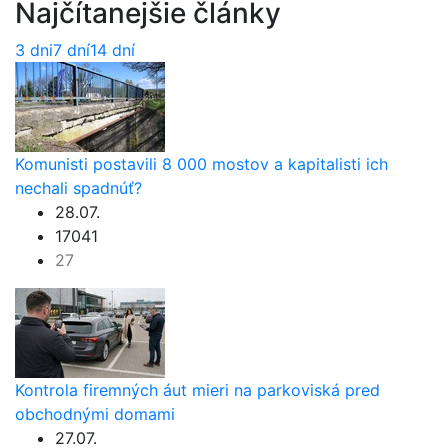
Najčítanejšie články
3 dni
7 dní
14 dní
Komunisti postavili 8 000 mostov a kapitalisti ich
nechali spadnúť?
28.07.
17041
27
Kontrola firemných áut mieri na parkoviská pred
obchodnými domami
27.07.