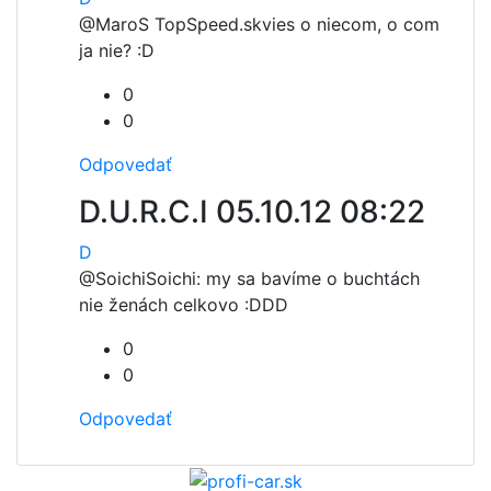
@MaroS TopSpeed.sk
vies o niecom, o com
ja nie? :D
0
0
Odpovedať
D.U.R.C.I
05.10.12 08:22
D
@Soichi
Soichi: my sa bavíme o buchtách
nie ženách celkovo :DDD
0
0
Odpovedať