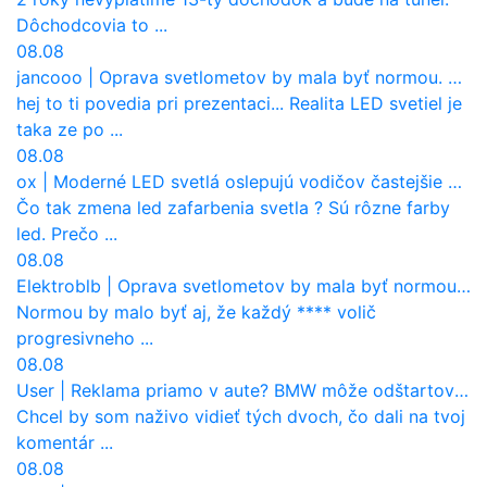
Dôchodcovia to ...
08.08
jancooo
|
Oprava svetlometov by mala byť normou. Jeden nový dnes stojí priemerne 1251 eur!
hej to ti povedia pri prezentaci... Realita LED svetiel je
taka ze po ...
08.08
ox
|
Moderné LED svetlá oslepujú vodičov častejšie než staré halogény
Čo tak zmena led zafarbenia svetla ? Sú rôzne farby
led. Prečo ...
08.08
Elektroblb
|
Oprava svetlometov by mala byť normou. Jeden nový dnes stojí priemerne 1251 eur!
Normou by malo byť aj, že každý **** volič
progresivneho ...
08.08
User
|
Reklama priamo v aute? BMW môže odštartovať nový trend
Chcel by som naživo vidieť tých dvoch, čo dali na tvoj
komentár ...
08.08