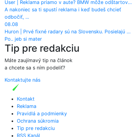
User
|
Reklama priamo v aute? BMW môže odštartovať nový trend
A nakoniec sa ti spustí reklama i keď budeš chcieť
odbočiť, ...
08.08
Huron
|
Prvé fixné radary sú na Slovensku. Posielajú už pokuty? Ukáže ich Waze?
Po.. jeb si mater
Tip pre redakciu
Máte zaujímavý tip na článok
a chcete sa s ním podeliť?
Kontaktujte nás
Kontakt
Reklama
Pravidlá a podmienky
Ochrana súkromia
Tip pre redakciu
RSS Kanál