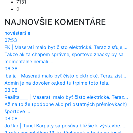
7131
0
NAJNOVŠIE KOMENTÁRE
nové
staršie
07:53
FK
|
Maserati malo byť čisto elektrické. Teraz zisťuje, že potrebuje nový osemvalcový motor
Takze ak ta chapem správne, sportove znacky by sa
momentalne nemali ...
06:38
Iba ja
|
Maserati malo byť čisto elektrické. Teraz zisťuje, že potrebuje nový osemvalcový motor
Admin je na dovolenke,ked tu trpíme toto tela.
08.08
Realita____
|
Maserati malo byť čisto elektrické. Teraz zisťuje, že potrebuje nový osemvalcový motor
Až na to že (podobne ako pri ostatných prémiovkách)
športové ...
08.08
Jožko
|
Tunel Karpaty sa posúva bližšie k výstavbe. NDS urobila dôležitý krok
2 roky nevyplatíme 13-ty dôchodok a bude na tunel.