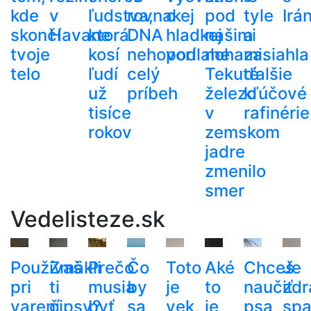
kde
v
ľudstva,
rovnakej
o
pod
tyle
Irá
skončí
Havane
ktorá
DNA
hladkej
našimi
a
tvoje
kosí
nehovorí
podlahe
nohami.
zasiahla
telo
ľudí
celý
Tekuté
ďalšie
už
príbeh
železo
kľúčové
tisíce
v
rafinérie
rokov
zemskom
jadre
zmenilo
smer
Vedelisteze.sk
Používaš
Zmäkli
Prečo
Čo
Toto
Aké
Chceš
Je
pri
ti
musia
by
je
to
naučiť
zdr
varení
čipsy?
byť
sa
vek,
je
psa
spa