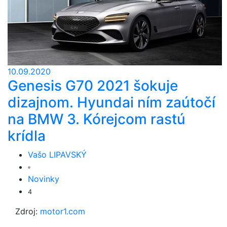
10.09.2020
Genesis G70 2021 šokuje
dizajnom. Hyundai ním zaútočí
na BMW 3. Kórejcom rastú
krídla
Vašo LIPAVSKÝ
Novinky
4
Zdroj:
motor1.com