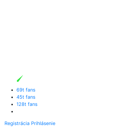
69t fans
45t fans
128t fans
Registrácia
Prihlásenie