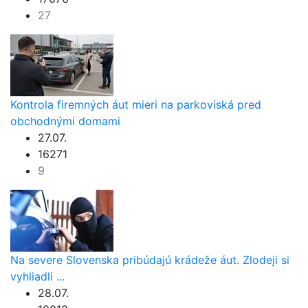
27
Kontrola firemných áut mieri na parkoviská pred
obchodnými domami
27.07.
16271
9
Na severe Slovenska pribúdajú krádeže áut. Zlodeji si
vyhliadli ...
28.07.