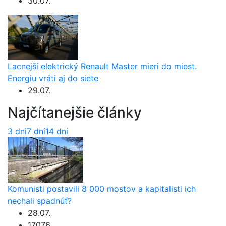
30.07.
Lacnejší elektrický Renault Master mieri do miest.
Energiu vráti aj do siete
29.07.
Najčítanejšie články
3 dni
7 dní
14 dní
Komunisti postavili 8 000 mostov a kapitalisti ich
nechali spadnúť?
28.07.
17076