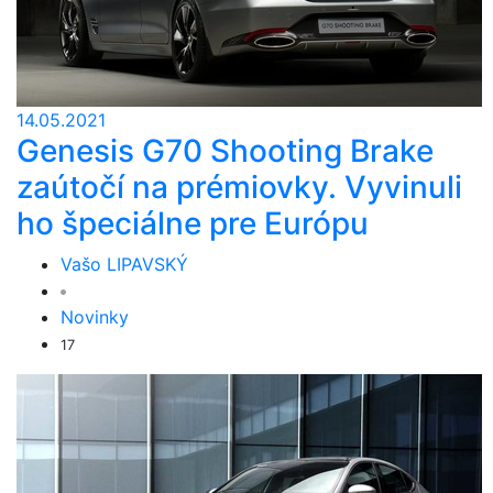
14.05.2021
Genesis G70 Shooting Brake
zaútočí na prémiovky. Vyvinuli
ho špeciálne pre Európu
Vašo LIPAVSKÝ
Novinky
17