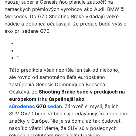
naozaj super a Genesis ňou plánuje zaútočiť na
nemeckých prémiových výrobcov ako Audi, BMW či
Mercedes. Do G70 Shooting Brake vkladajú veľké
nádeje a dokonca očakávajú, že predaje budú vyššie
ako pri sedane G70.
1
Táto predikcia však neprišla len tak od niekoho,
ale rovno od samotného šéfa európskeho
zastúpenia Genesis Domoniquea Boescha.
Očakáva, že
Shooting Brake bude v predajoch na
európskom trhu úspešnejší ako
súrodenec
G70
sedan
. Zároveň si myslí, že ich
SUV GV70 bude vôbec najpredávanejším modelom
značky v Európe. Nie je sa čomu až tak čudovať,
nakoľko všetci vieme, že SUV sú v posledných
rokoch absolútnym predajným trhákom.