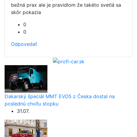
bežná prax ale je pravidlom že takéto svetlá sa
skôr pokazia
0
0
Odpovedať
Dakarský špeciál MMT EVO5 z Česka dostal na
poslednú chvíľu stopku
31.07.