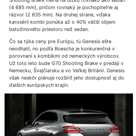
Shooting Brake meria na dĺžku rovnako ako sedan
(4 685 mm), pričom rovnaký je pochopiteľne aj
rázvor (2 835 mm). Na druhej strane, vďaka
karosérii kombi ponúka až o 40% väčší objem
batožinového priestoru než sedan.
Čo sa týka ceny pre Európu, tú Genesis ešte
neodhalil, no podľa Boescha je konkurenčná v
porovnaní s kombíkmi od nemeckých výrobcov.
Už toto leto bude G70 Shooting Brake v predaji v
Nemecku, Švajčiarsku a vo Veľkej Británii. Genesis
však neskôr plánuje rozšíriť jeho dostupnosť aj do
ďalších európskych krajín.