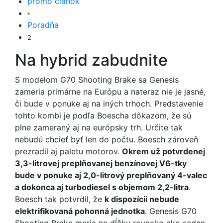
promo článok
Poradňa
2
Na hybrid zabudnite
S modelom G70 Shooting Brake sa Genesis
zameria primárne na Európu a nateraz nie je jasné,
či bude v ponuke aj na iných trhoch. Predstavenie
tohto kombi je podľa Boescha dôkazom, že sú
plne zameraný aj na európsky trh. Určite tak
nebudú chcieť byť len do počtu. Boesch zároveň
prezradil aj paletu motorov.
Okrem už potvrdenej
3,3-litrovej preplňovanej benzínovej V6-tky
bude v ponuke aj 2,0-litrový preplňovaný 4-valec
a dokonca aj turbodiesel s objemom 2,2-litra
.
Boesch tak potvrdil, že
k dispozícii nebude
elektrifikovaná pohonná jednotka
. Genesis G70