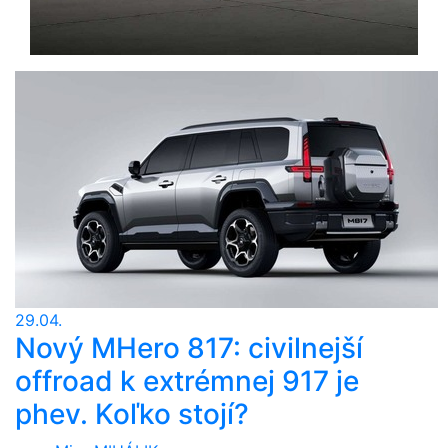
29.04.
Nový MHero 817: civilnejší
offroad k extrémnej 917 je
phev. Koľko stojí?