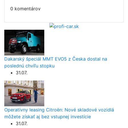
0 komentárov
Dakarský špeciál MMT EVO5 z Česka dostal na
poslednú chvíľu stopku
31.07.
Operatívny leasing Citroën: Nové skladové vozidlá
môžete získať aj bez vstupnej investície
31.07.