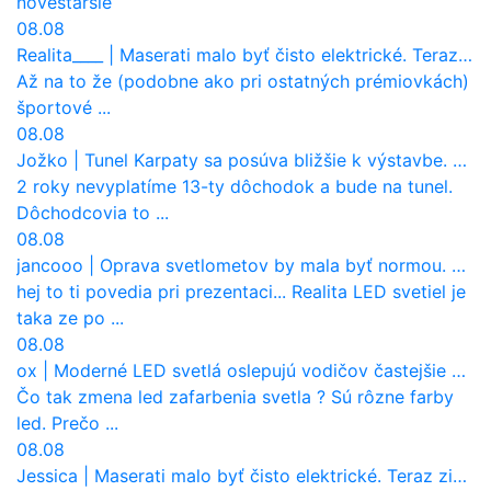
nové
staršie
08.08
Realita____
|
Maserati malo byť čisto elektrické. Teraz zisťuje, že potrebuje nový osemvalcový motor
Až na to že (podobne ako pri ostatných prémiovkách)
športové ...
08.08
Jožko
|
Tunel Karpaty sa posúva bližšie k výstavbe. NDS urobila dôležitý krok
2 roky nevyplatíme 13-ty dôchodok a bude na tunel.
Dôchodcovia to ...
08.08
jancooo
|
Oprava svetlometov by mala byť normou. Jeden nový dnes stojí priemerne 1251 eur!
hej to ti povedia pri prezentaci... Realita LED svetiel je
taka ze po ...
08.08
ox
|
Moderné LED svetlá oslepujú vodičov častejšie než staré halogény
Čo tak zmena led zafarbenia svetla ? Sú rôzne farby
led. Prečo ...
08.08
Jessica
|
Maserati malo byť čisto elektrické. Teraz zisťuje, že potrebuje nový osemvalcový motor