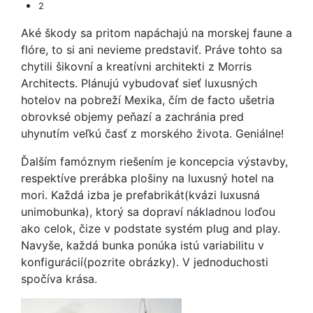
2
Aké škody sa pritom napáchajú na morskej faune a
flóre, to si ani nevieme predstaviť. Práve tohto sa
chytili šikovní a kreatívni architekti z Morris
Architects. Plánujú vybudovať sieť luxusných
hotelov na pobreží Mexika, čím de facto ušetria
obrovksé objemy peňazí a zachránia pred
uhynutím veľkú časť z morského života. Geniálne!
Ďalším famóznym riešením je koncepcia výstavby,
respektíve prerábka plošiny na luxusný hotel na
mori. Každá izba je prefabrikát(kvázi luxusná
unimobunka), ktorý sa dopraví nákladnou loďou
ako celok, čize v podstate systém plug and play.
Navyše, každá bunka ponúka istú variabilitu v
konfigurácií(pozrite obrázky). V jednoduchosti
spočíva krása.