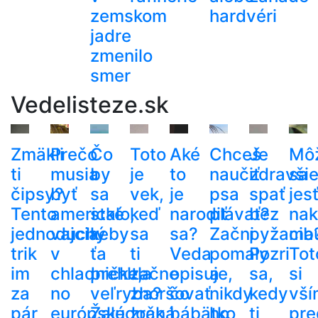
zemskom
hardvéri
jadre
zmenilo
smer
Vedelisteze.sk
Zmäkli
Prečo
Čo
Toto
Aké
Chceš
Je
Mô
ti
musia
by
je
to
naučiť
zdravši
sa
čipsy?
byť
sa
vek,
je
psa
spať
jes
Tento
americké
stalo,
keď
narodiť
plávať?
bez
nak
jednoduchý
vajcia
keby
sa
sa?
Začni
pyžama
cib
trik
v
ťa
ti
Veda
pomaly
Pozri
Tot
im
chladničke,
prehltla
začne
opisuje,
a
sa,
si
za
no
veľryba?
zhoršovať
čo
nikdy
kedy
vší
pár
európske
Žalúdočná
zrak.
bábätko
ho
ti
pre