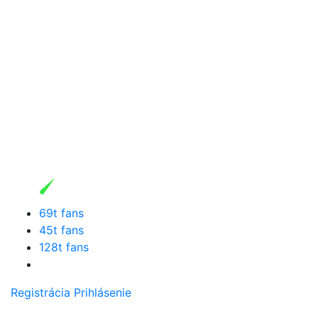
69t fans
45t fans
128t fans
Registrácia
Prihlásenie