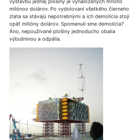
výstavbu jednej plošiny je vynaložených mnoho
milónov dolárov. Po vydolovaní všetkého čierneho
zlata sa stávajú nepotrebnými a ich demolícia stojí
opäť milióny dolárov. Spomenuli sme demolícia?
Áno, nepoužívané plošiny jednoducho obalia
výbušninou a odpália.