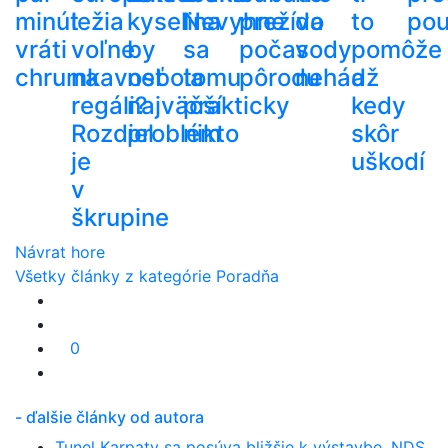
minút
ležia
kyselina
Nevyhne
prežíva
do
to
pou
vráti
voľne
by
sa
počas
vody
pomôže
chrumkavosť
na
nebola
tomu
pôrodu
nehádž
a
regáli?
najväčší
prakticky
kedy
Rozdiel
problém
nikto
skôr
je
uškodí
v
škrupine
Návrat hore
Všetky články z kategórie Poradňa
0
- ďalšie články od autora
Tunel Karpaty sa posúva bližšie k výstavbe. NDS