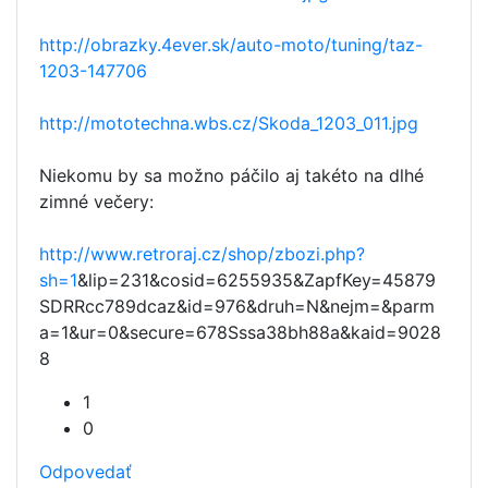
http://obrazky.4ever.sk/auto-moto/tuning/taz-
1203-147706
http://mototechna.wbs.cz/Skoda_1203_011.jpg
Niekomu by sa možno páčilo aj takéto na dlhé
zimné večery:
http://www.retroraj.cz/shop/zbozi.php?
sh=1
&lip=231&cosid=6255935&ZapfKey=45879
SDRRcc789dcaz&id=976&druh=N&nejm=&parm
a=1&ur=0&secure=678Sssa38bh88a&kaid=9028
8
1
0
Odpovedať