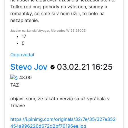
Toľko rodinnej pohody na výletoch, srandy a
romantiky, čo sme si v ňom užili, to bolo na
nezaplatenie.
Jazdím na: Lancia Voyager, Mercedes W123 230CE
17
0
Odpovedať
Stevo Jov
03.02.21 16:25
43.00
TAZ
objavil som, že takáto verzia sa už vyrábala v
Trnave
https://i.pinimg.com/originals/32/7e/35/327e352
454a996220d672d2bf76195ee.jpg