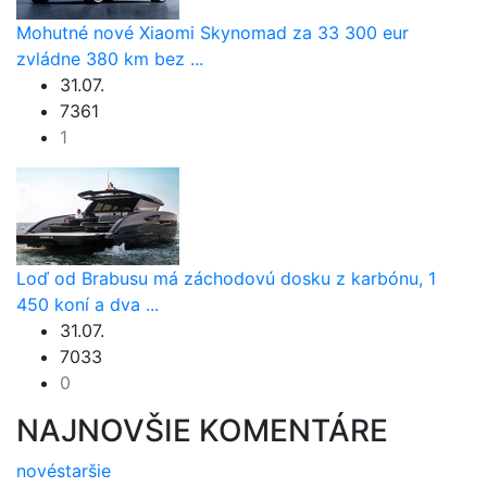
Mohutné nové Xiaomi Skynomad za 33 300 eur
zvládne 380 km bez ...
31.07.
7361
1
Loď od Brabusu má záchodovú dosku z karbónu, 1
450 koní a dva ...
31.07.
7033
0
NAJNOVŠIE KOMENTÁRE
nové
staršie