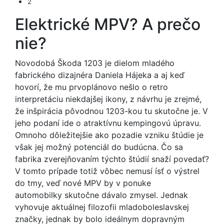
2
Elektrické MPV? A prečo
nie?
Novodobá Škoda 1203 je dielom mladého
fabrického dizajnéra Daniela Hájeka a aj keď
hovorí, že mu prvoplánovo nešlo o retro
interpretáciu niekdajšej ikony, z návrhu je zrejmé,
že inšpirácia pôvodnou 1203-kou tu skutočne je. V
jeho podaní ide o atraktívnu kempingovú úpravu.
Omnoho dôležitejšie ako pozadie vzniku štúdie je
však jej možný potenciál do budúcna. Čo sa
fabrika zverejňovaním týchto štúdií snaží povedať?
V tomto prípade totiž vôbec nemusí ísť o výstrel
do tmy, veď nové MPV by v ponuke
automobilky skutočne dávalo zmysel. Jednak
vyhovuje aktuálnej filozofii mladoboleslavskej
značky, jednak by bolo ideálnym dopravným