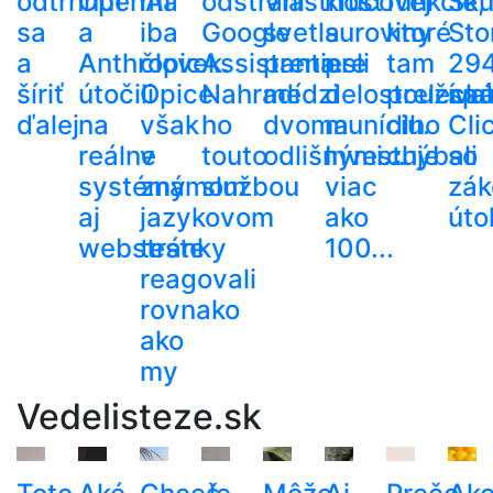
odtrhnúť
OpenAI
má
odstráni
Vlastnosť
kľúčovej
funkcie,
Sku
sa
a
iba
Google
svetla
suroviny
ktoré
Sto
a
Anthropic
človek.
Assistanta.
preniesli
pre
tam
29
šíriť
útočili
Opice
Nahradí
medzi
delostreleck
používa
spá
ďalej
na
však
ho
dvoma
muníciu.
dlho
Cli
reálne
v
touto
odlišnými...
Investuje
chýbali
so
systémy
známom
službou
viac
zák
aj
jazykovom
ako
út
webstránky
teste
100...
reagovali
rovnako
ako
my
Vedelisteze.sk