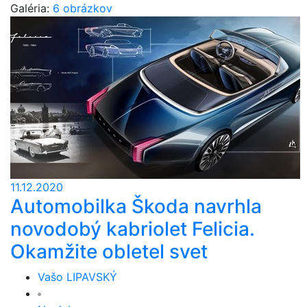
Galéria:
6 obrázkov
11.12.2020
Automobilka Škoda navrhla
novodobý kabriolet Felicia.
Okamžite obletel svet
Vašo LIPAVSKÝ