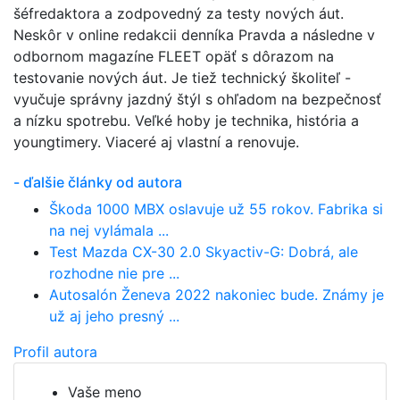
šéfredaktora a zodpovedný za testy nových áut.
Neskôr v online redakcii denníka Pravda a následne v
odbornom magazíne FLEET opäť s dôrazom na
testovanie nových áut. Je tiež technický školiteľ -
vyučuje správny jazdný štýl s ohľadom na bezpečnosť
a nízku spotrebu. Veľké hoby je technika, história a
youngtimery. Viaceré aj vlastní a renovuje.
- ďalšie články od autora
Škoda 1000 MBX oslavuje už 55 rokov. Fabrika si
na nej vylámala ...
Test Mazda CX-30 2.0 Skyactiv-G: Dobrá, ale
rozhodne nie pre ...
Autosalón Ženeva 2022 nakoniec bude. Známy je
už aj jeho presný ...
Profil autora
Vaše meno