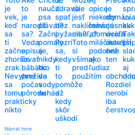
Toto
Aké
Chceš
Je
Môže
Aj
Prečo
Ak
je
to
naučiť
zdravšie
sa
opice
je
spr
vek,
je
psa
spať
jesť
niekedy
domáci
uva
keď
narodiť
plávať?
bez
naklíčená
mávajú
cesnak
kuk
sa
sa?
Začni
pyžama?
cibuľa?
„domácich
oveľa
Tak
ti
Veda
pomaly
Pozri
Toto
miláčikov”
ostrejší
pri
začne
opisuje,
a
sa,
si
podobne
než
sla
zhoršovať
čo
nikdy
kedy
všímaj
ako
ten
kuk
zrak.
bábätko
ho
ti
pred
ľudia
z
aj
Nevyhne
prežíva
do
to
použitím
obchod
do
sa
počas
vody
pomôže
Rozdiel
tomu
pôrodu
nehádž
a
nerobí
prakticky
kedy
iba
nikto
skôr
čerstvos
uškodí
Návrat hore