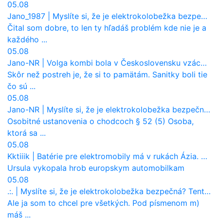
05.08
Jano_1987
|
Myslíte si, že je elektrokolobežka bezpečná? Tento test odhalil vážny problém
Čital som dobre, to len ty hľadáš problém kde nie je a
každého ...
05.08
Jano-NR
|
Volga kombi bola v Československu vzácnosť. Jazdila ako sanitka, aj pre Verejnú bezpečnosť
Skôr než postreh je, že si to pamätám. Sanitky boli tie
čo sú ...
05.08
Jano-NR
|
Myslíte si, že je elektrokolobežka bezpečná? Tento test odhalil vážny problém
Osobitné ustanovenia o chodcoch § 52 (5) Osoba,
ktorá sa ...
05.08
Kktiiik
|
Batérie pre elektromobily má v rukách Ázia. Európa ale stráca kontrolu aj nad vlastnou výrobou!
Ursula vykopala hrob europskym automobilkam
05.08
.:.
|
Myslíte si, že je elektrokolobežka bezpečná? Tento test odhalil vážny problém
Ale ja som to chcel pre všetkých. Pod písmenom m)
máš ...