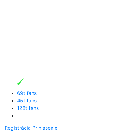
69t fans
45t fans
128t fans
Registrácia
Prihlásenie