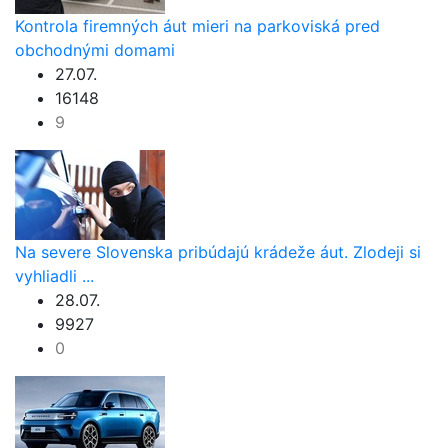
Kontrola firemných áut mieri na parkoviská pred
obchodnými domami
27.07.
16148
9
Na severe Slovenska pribúdajú krádeže áut. Zlodeji si
vyhliadli ...
28.07.
9927
0