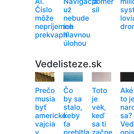
AI.
Navigácia
pomer
mil
Číslo
už
síl
sys
môže
nebude
lovi
nepríjemne
ich
dro
prekvapiť
hlavnou
úlohou
Vedelisteze.sk
Prečo
Čo
Toto
Aké
musia
by sa
je
to j
byť
stalo,
vek,
nar
americké
keby
keď
sa?
vajcia
ťa
sa ti
Ved
v
prehltla
začne
opis