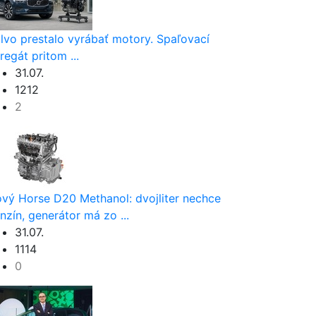
lvo prestalo vyrábať motory. Spaľovací
regát pritom ...
31.07.
1212
2
vý Horse D20 Methanol: dvojliter nechce
nzín, generátor má zo ...
31.07.
1114
0