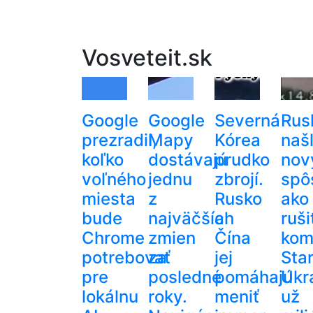
Vosveteit.sk
Google
Google
Severná
Rus
prezradil,
Mapy
Kórea
naš
koľko
dostávajú
prudko
nov
voľného
jednu
zbrojí.
spô
miesta
z
Rusko
ako
bude
najväčších
a
ruši
Chrome
zmien
Čína
kom
potrebovať
za
jej
Star
pre
posledné
pomáhajú
Ukra
lokálnu
roky.
meniť
už