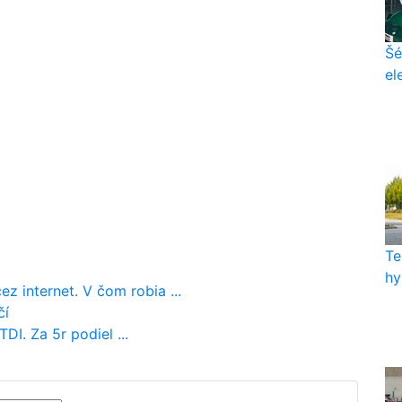
Šé
el
Te
hy
z internet. V čom robia ...
čí
DI. Za 5r podiel ...