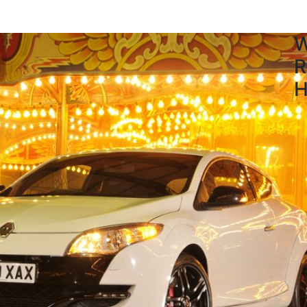
W
R
H