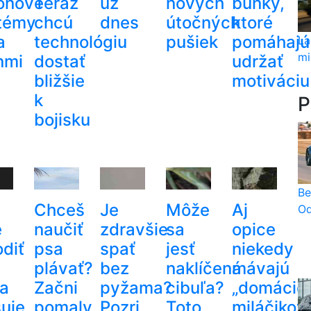
iónové
Teraz
už
nových
bunky,
témy
chcú
dnes
útočných
ktoré
a
technológiu
pušiek
pomáhajú
La
mi
nmi
dostať
udržať
bližšie
motiváciu
k
P
bojisku
Be
Chceš
Je
Môže
Aj
Od
e
naučiť
zdravšie
sa
opice
odiť
psa
spať
jesť
niekedy
plávať?
bez
naklíčená
mávajú
a
Začni
pyžama?
cibuľa?
„domácic
uje,
pomaly
Pozri
Toto
miláčikov