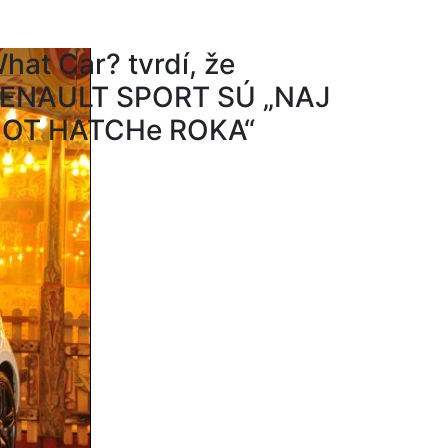
hat Car? tvrdí, že
ENAULT SPORT SÚ „NAJ
OT HATCHe ROKA“