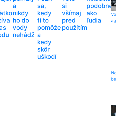
a
sa,
si
podobne
ätko
nikdy
kedy
všímaj
ako
Vo
žíva
ho do
ti to
pred
ľudia
ag
as
vody
pomôže
použitím
odu
nehádž
a
kedy
skôr
uškodí
No
be