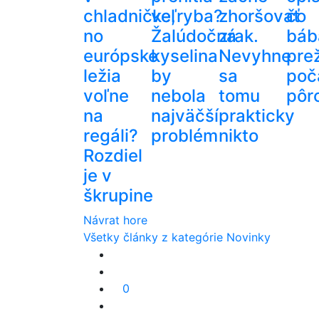
chladničke,
veľryba?
zhoršovať
čo
no
Žalúdočná
zrak.
báb
európske
kyselina
Nevyhne
pre
ležia
by
sa
poč
voľne
nebola
tomu
pôr
na
najväčší
prakticky
regáli?
problém
nikto
Rozdiel
je v
škrupine
Návrat hore
Všetky články z kategórie Novinky
0