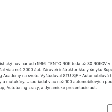
istický novinár od r1996. TENTO ROK teda už 30 ROKOV v br
šal viac než 2000 áut. Zároveň inštruktor školy šmyku Su
ng Academy na svete. Vyštudoval STU SjF - Automobilová tec
y a motokáry. Usporiadal viac než 100 automobilových poduj
up, Autotuning zrazy, a dynamické prezentácie áut.