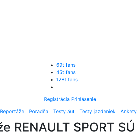
69t fans
45t fans
128t fans
Registrácia
Prihlásenie
Reportáže
Poradňa
Testy áut
Testy jazdeniek
Ankety
, že RENAULT SPORT S