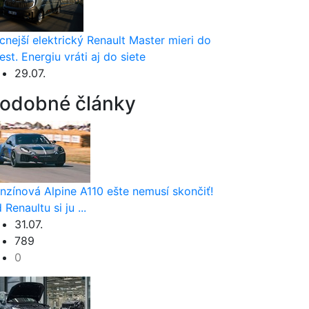
cnejší elektrický Renault Master mieri do
est. Energiu vráti aj do siete
29.07.
odobné články
nzínová Alpine A110 ešte nemusí skončiť!
 Renaultu si ju ...
31.07.
789
0
h
”