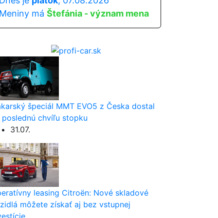
Dnes je
piatok
, 07.08.2026
Meniny má
Štefánia - význam mena
karský špeciál MMT EVO5 z Česka dostal
 poslednú chvíľu stopku
31.07.
eratívny leasing Citroën: Nové skladové
zidlá môžete získať aj bez vstupnej
vestície