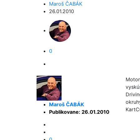
Maroš ČABÁK
26.01.2010
0
Motor
vyskú
Drivi
okruh
Maroš ČABÁK
KartC
Publikovane: 26.01.2010
0