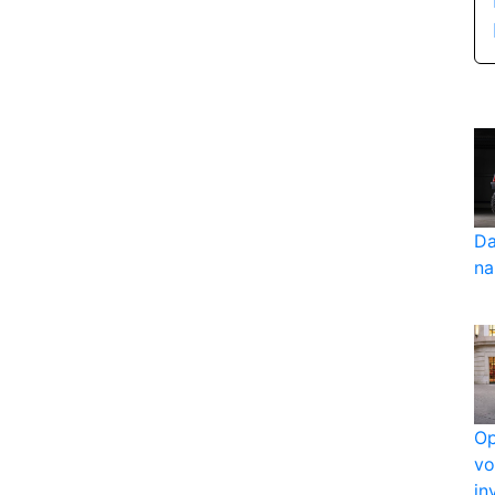
Da
na
Op
vo
in