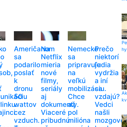
Pe
ko
Američanom
Na
Nemecko
Prečo
hy
lo
sa
Netflix
sa
niektorí
ý
podarilo
mieria
pripravuje
ľudia
sob,
poslať
nové
na
vydržia
k
filmy,
veľkú
a iní
ť
dronu
seriály
mobilizáciu.
sa
Ak
unikáciu
50
aj
Chce
vzdajú?
kv
linku.
wattov
dokumenty.
až
Vedci
jinci
cez
Viaceré
pol
našli
vzduch.
pribudnú
milióna
mozgové