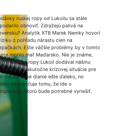
dávky ruskej ropy od Lukoilu sa stále
podarilo obnoviť. Zdražejú palivá na
ovensku? Analytik XTB Marek Nemky hovorí
riziku z pohľadu nárastu cien na
rpačkách. Ešte väčšie problémy by v tomto
ere mohlo mať Maďarsko. Nie je známe,
é množstvo ropy Lukoil dodával nášmu
ovnaftu. Od skutočne krízovej situácie pre
át má súčasné dianie ešte ďaleko, no
etko nasvedčuje tomu, že ide o
mplikáciu, ktorú bude potrebné vyriešiť.