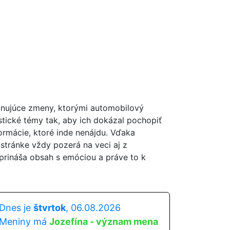
scinujúce zmeny, ktorými automobilový
tické témy tak, aby ich dokázal pochopiť
formácie, ktoré inde nenájdu. Vďaka
 stránke vždy pozerá na veci aj z
rináša obsah s emóciou a práve to k
Dnes je
štvrtok
, 06.08.2026
Meniny má
Jozefína - význam mena