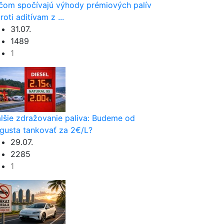
čom spočívajú výhody prémiových palív
roti aditívam z ...
31.07.
1489
1
lšie zdražovanie paliva: Budeme od
gusta tankovať za 2€/L?
29.07.
2285
1