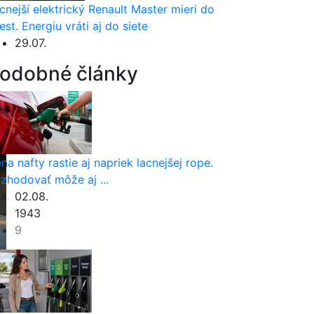
cnejší elektrický Renault Master mieri do
est. Energiu vráti aj do siete
29.07.
odobné články
na nafty rastie aj napriek lacnejšej rope.
zhodovať môže aj ...
02.08.
1943
9