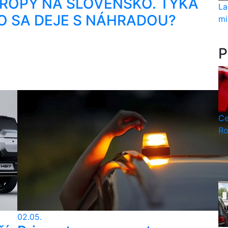
 ROPY NA SLOVENSKO. TÝKA
La
ČO SA DEJE S NÁHRADOU?
mi
P
Ce
Ro
02.05.