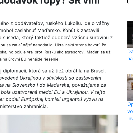
dodávok ropy? SR viní
ého z dodávateľov, ruského Lukoilu. Ide o vážny
 mohol zasiahnuť Maďarsko. Kohútik zastavili
ho suseda, ktorý taktiež odoberá vzácnu surovinu z
ou sa zatiaľ nájsť nepodarilo. Ukrajinská strana hovorí, že
Da
a, no bojuje vraj proti Rusku ako agresorovi. Maďari sa už
na
na úrovni EÚ nenájde riešenie.
diplomacii, ktorá sa už tiež obrátila na Brusel,
avedené Ukrajinou v súvislosti so zastavením
aná na Slovensko i do Maďarska, považujeme za
 bola uzatvorená medzi EU a Ukrajinou. V tejto
ter podali Európskej komisii urgentnú výzvu na
Op
isterstvo zahraničia.
vo
in