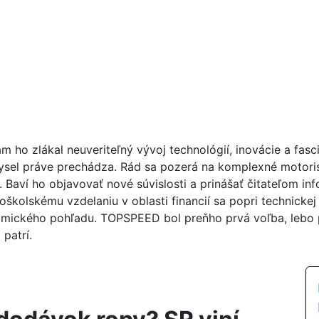
ám ho zlákal neuveriteľný vývoj technológií, inovácie a fa
ysel práve prechádza. Rád sa pozerá na komplexné motoris
 Baví ho objavovať nové súvislosti a prinášať čitateľom in
školskému vzdelaniu v oblasti financií sa popri technickej
mického pohľadu. TOPSPEED bol preňho prvá voľba, lebo p
patrí.