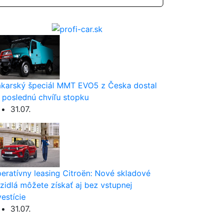
karský špeciál MMT EVO5 z Česka dostal
 poslednú chvíľu stopku
31.07.
eratívny leasing Citroën: Nové skladové
zidlá môžete získať aj bez vstupnej
vestície
31.07.