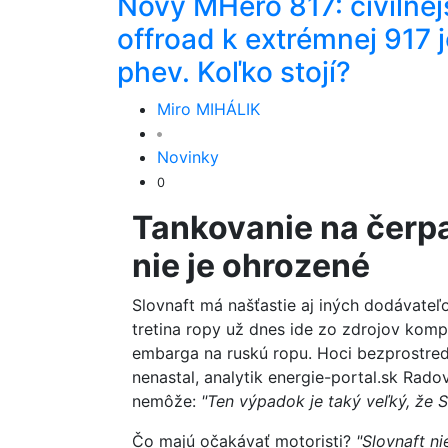
Nový MHero 817: civilnej
offroad k extrémnej 917 j
phev. Koľko stojí?
Miro MIHÁLIK
Novinky
0
Tankovanie na čerpa
nie je ohrozené
Slovnaft má našťastie aj iných dodávateľo
tretina ropy už dnes ide zo zdrojov komp
embarga na ruskú ropu. Hoci bezprostre
nenastal, analytik energie-portal.sk Rad
nemôže:
"Ten výpadok je taký veľký, že S
Čo majú očakávať motoristi?
"Slovnaft ni