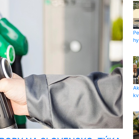
Pe
hy
Ak
kv