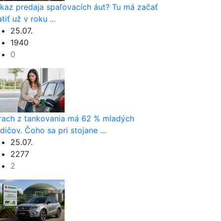
kaz predaja spaľovacích áut? Tu má začať
atiť už v roku ...
25.07.
1940
0
rach z tankovania má 62 % mladých
dičov. Čoho sa pri stojane ...
25.07.
2277
2