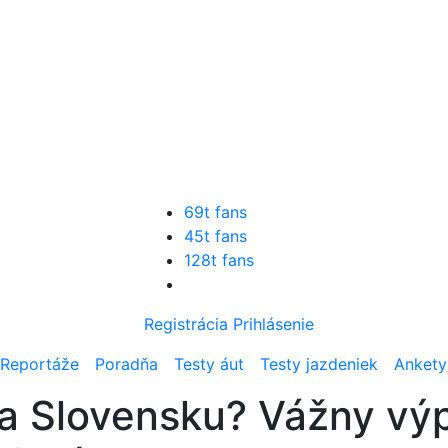
69t fans
45t fans
128t fans
Registrácia
Prihlásenie
Reportáže
Poradňa
Testy áut
Testy jazdeniek
Ankety
na Slovensku? Vážny vý