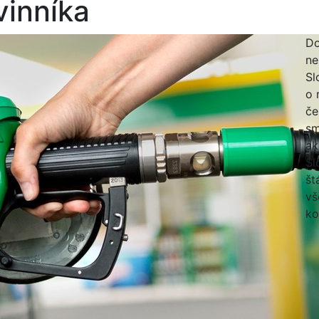
 vinníka
Do
ne
Sl
o 
če
sm
ak
Sl
št
vš
ko