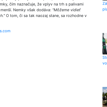
Zá
ky, čím naznačuje, že vplyv na trh s palivami
pl
ň menší. Nemky však dodáva:
"Môžeme vidieť
ch."
O tom, či sa tak naozaj stane, sa rozhodne v
os.com
St
vo