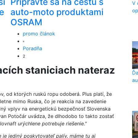
ší
Pripravte sa na cestu s
V 
e
auto-moto produktami
op
OSRAM
promo článok
Poradňa
2
cích staniciach nateraz
Ďa
au
v, od ktorých ruskú ropu odoberá. Plus platí, že
letne mimo Ruska, čo je reakcia na zavedenie
dný vplyv na energetickú bezpečnosť Slovenska
ovan Potočár uvádza, že dlhodobo to takto zostať
lovnaft urýchlene potrebuje riešenie."
e je jediný poskytovateľ palív, máme tu aj