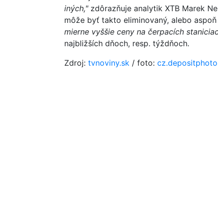
iných,"
zdôrazňuje analytik XTB Marek Nem
môže byť takto eliminovaný, alebo aspo
mierne vyššie ceny na čerpacích stanicia
najbližších dňoch, resp. týždňoch.
Zdroj:
tvnoviny.sk
/ foto:
cz.depositphot