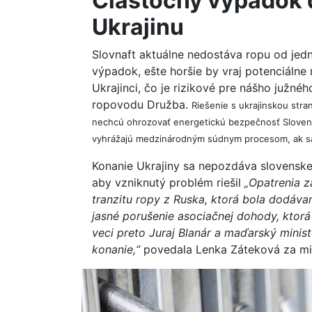
Čiastočný výpadok 
Ukrajinu
Slovnaft aktuálne nedostáva ropu od jedn
výpadok, ešte horšie by vraj potenciálne
Ukrajinci, čo je rizikové pre nášho južné
ropovodu Družba.
Riešenie s ukrajinskou stran
nechcú ohrozovať energetickú bezpečnosť Slovensk
vyhrážajú medzinárodným súdnym procesom, ak sa 
Konanie Ukrajiny sa nepozdáva slovenskej 
aby vzniknutý problém riešil
„Opatrenia z
tranzitu ropy z Ruska, ktorá bola dodáv
jasné porušenie asociačnej dohody, ktorá
veci preto Juraj Blanár a maďarský minis
konanie,“
povedala Lenka Záteková za min