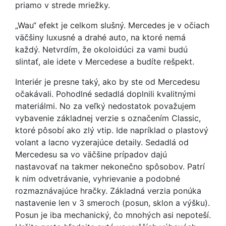
priamo v strede mriežky.
„Wau“ efekt je celkom slušný. Mercedes je v očiach
väčšiny luxusné a drahé auto, na ktoré nemá
každý. Netvrdím, že okoloidúci za vami budú
slintať, ale idete v Mercedese a budíte rešpekt.
Interiér je presne taký, ako by ste od Mercedesu
očakávali. Pohodlné sedadlá doplnili kvalitnými
materiálmi. No za veľký nedostatok považujem
vybavenie základnej verzie s označením Classic,
ktoré pôsobí ako zlý vtip. Ide napríklad o plastový
volant a lacno vyzerajúce detaily. Sedadlá od
Mercedesu sa vo väčšine prípadov dajú
nastavovať na takmer nekonečno spôsobov. Patrí
k nim odvetrávanie, vyhrievanie a podobné
rozmaznávajúce hračky. Základná verzia ponúka
nastavenie len v 3 smeroch (posun, sklon a výšku).
Posun je iba mechanický, čo mnohých asi nepoteší.