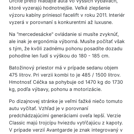
Určite preto hľadajte autá vo vyšších výbavách,
ktoré vyzerajú hodnotnejšie. Veľké zlepšenie
výzoru kabíny priniesol facelift v roku 2011. Interiér
vyzerá v porovnaní s konkurentmi až luxusne.
Na "mercedesácke" ovládanie si musíte zvyknúť,
ale inak je ergonómia výborná. Musíte počítať však
s tým, že kvôli zadnému pohonu posadíte dozadu
pohodlne len ľudí s výškou do 180 - 185 cm.
Batožinový priestor má v prípade sedanu objem
475 litrov. Pri verzii kombi to je 485 / 1500 litrov.
Hmotnosť Céčka sa pohybuje od 1470 kg do 1730
kg, podľa výbavy, pohonu a motorizácie.
Po dizajnovej stránke je veľmi ťažké niečo tomuto
autu vyčítať. Vzhľad je v porovnaní
predchádzajúcimi generáciami oveľa lepší. Verzie
Classic majú trojcípu hviezdu vytŕčajúcu z kapoty.
V prípade verzií Avantgarde je znak integrovaný v