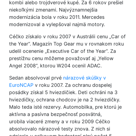
kombi alebo trojdverové kupé. Za 6 rokov prešiel
niekoľkými zmenami. Najvýznamnejšia
modernizácia bola v roku 2011. Mercedes
modernizoval a vylepšoval najmä motory.
Céčko získalo v roku 2007 v Austrálii cenu „Car of
the Year“. Magazín Top Gear mu v rovnakom roku
udelil ocenenie „Executive Car of the Year“. Za
prestížnu cenu môžeme považovať aj „Yellow
Angel 2008“, ktorou W204 ocenil ADAC.
Sedan absolvoval prvé
nárazové skúšky v
EuroNCAP
v roku 2007. Za ochranu dospelej
posádky získal 5 hviezdičiek. Deti ochráni na 3
hviezdičky, ochrana chodcov je na 2 hviezdičky.
Malo teda isté rezervy. Automobilka, pre ktorú je
aktívna a pasívna bezpečnosť posvätná,
urobila viaceré zmeny a v roku 2009 Céčko
absolvovalo nárazové testy znova. Z nich si