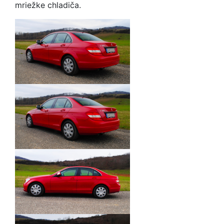
mriežke chladiča.