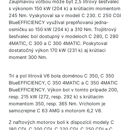
Zaujímavou voľbou môže byť 2,5 litrový šesťvalec
s výkonom 150 kW (204 k) a krútiacim momentom
245 Nm. Vyskytoval sa v modeli C 230. C 250 CGI
BlueEFFICIENCY využíval preplňovanú jedna-
osmičku so 150 kW (204 k) a 310 Nm. Trojlitrový
šesťvalec bol dostupný v modeloch C 280, C 280
4MATIC, C 300 a C 300 4MATIC. Poskytoval
dostatočný výkon 170 kW (231 k) aj krútiaci
moment 300 Nm.
Tri a pol litrová V6 bola doménou C 350, C 350
BlueEFFICIENCY, C 350 4MATIC a C 350 4MATIC
BlueEFFICIENCY. Výkon bol v tomto prípade 200,
resp. 215 kW (272, resp. 292 k) s krútiacim
momentom 350, resp. 365 Nm. Vrcholom je
samozrejme C 63 AMG s motorom 6,2 V8.
Z naftových motorov boli k dispozícii modely C
180 CDI, C 200 CDI, C 220 CDI, C 250 CDI a C