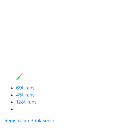
69t fans
45t fans
128t fans
Registrácia
Prihlásenie