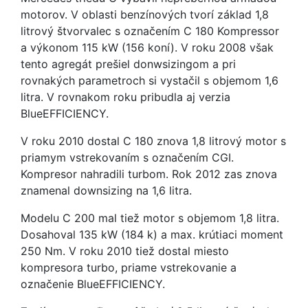
motorov. V oblasti benzínových tvorí základ 1,8
litrový štvorvalec s označením C 180 Kompressor
a výkonom 115 kW (156 koní). V roku 2008 však
tento agregát prešiel donwsizingom a pri
rovnakých parametroch si vystačil s objemom 1,6
litra. V rovnakom roku pribudla aj verzia
BlueEFFICIENCY.
V roku 2010 dostal C 180 znova 1,8 litrový motor s
priamym vstrekovaním s označením CGI.
Kompresor nahradili turbom. Rok 2012 zas znova
znamenal downsizing na 1,6 litra.
Modelu C 200 mal tiež motor s objemom 1,8 litra.
Dosahoval 135 kW (184 k) a max. krútiaci moment
250 Nm. V roku 2010 tiež dostal miesto
kompresora turbo, priame vstrekovanie a
označenie BlueEFFICIENCY.