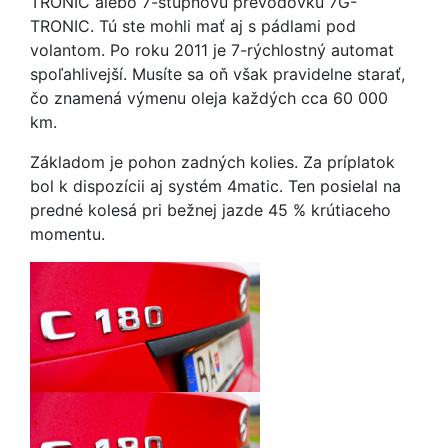
TRONIC alebo 7-stupňovú prevodovku 7G-
TRONIC. Tú ste mohli mať aj s pádlami pod
volantom. Po roku 2011 je 7-rýchlostný automat
spoľahlivejší. Musíte sa oň však pravidelne starať,
čo znamená výmenu oleja každých cca 60 000
km.
Základom je pohon zadných kolies. Za príplatok
bol k dispozícii aj systém 4matic. Ten posielal na
predné kolesá pri bežnej jazde 45 % krútiaceho
momentu.