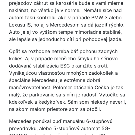
prejazdov zákrut sa karoséria bude s vami mierne
nakláňať, no všetko je v norme. Nemáte síce nad
autom takú kontrolu, ako v prípade BMW 3 alebo
Lexusu IS, no aj s Mercedesom sa dá jazdiť rýchlo.
Auto je aj vo vyššom tempe mimoriadne stabilné,
ale lepšie sa jednoducho cíti pri pohodovej jazde.
Opäť sa rozhodne netreba báť pohonu zadných
kolies. Aj v prípade menšieho šmyku ho sériovo
dodávaná stabilizácia ESC okamžite skrotí.
Vynikajúcou vlastnosťou mnohých zadokoliek a
špeciálne Mercedesu je extrémne dobrá
manévrovateľnosť. Polomer otáčania Céčka je tak
malý, že parkovanie sa s ním je radosť. Vytočíte sa
kdekoľvek a kedykoľvek. Sám som niekedy neveril,
na akom malom priestore som sa otočil.
Mercedes ponúkal buď manuálnu 6-stupňovú
prevodovku, alebo 5-stupňový automat 5G-