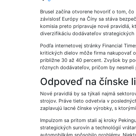
Brusel začína otvorene hovoriť o tom, čo 
závislosť Európy na Číny sa stáva bez
komisia preto pripravuje nové pravidlá, 
diverzifikáciu dodávateľov strategickýc
Podľa internetovej stránky Financial Time
kritických dielov môže firma nakupovať o
približne 30 až 40 percent. Zvyšok by p
rôznych dodávateľov, pričom by nesmeli po
Odpoveď na čínske lim
Nové pravidlá by sa týkali najmä sektoro
strojov. Práve tieto odvetvia v poslednýc
zaplavujú lacné čínske výrobky, s ktorými
Impulzom sa pritom stali aj kroky Peking
strategických surovín a technológií vrá
automobilkám spôsobilo problémy. Niekt