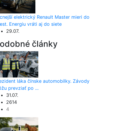
cnejší elektrický Renault Master mieri do
est. Energiu vráti aj do siete
29.07.
odobné články
ezident láka čínske automobilky. Závody
žu prevziať po ...
31.07.
2614
4