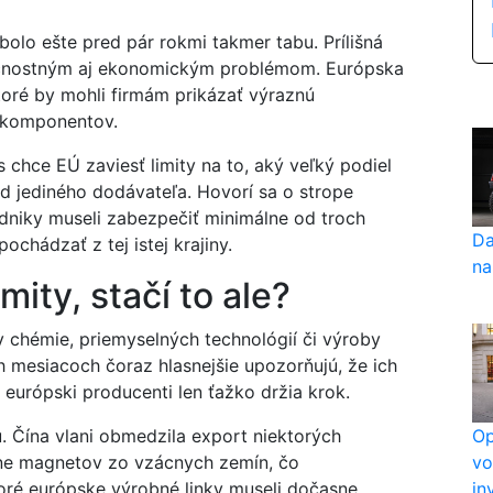
bolo ešte pred pár rokmi takmer tabu. Prílišná
pečnostným aj ekonomickým problémom. Európska
ktoré by mohli firmám prikázať výraznú
h komponentov.
s chce EÚ zaviesť limity na to, aký veľký podiel
d jediného dodávateľa. Hovorí sa o strope
odniky museli zabezpečiť minimálne od troch
Da
chádzať z tej istej krajiny.
na
ity, stačí to ale?
v chémie, priemyselných technológií či výroby
h mesiacoch čoraz hlasnejšie upozorňujú, že ich
 európski producenti len ťažko držia krok.
Op
u. Čína vlani obmedzila export niektorých
vo
tane magnetov zo vzácnych zemín, čo
in
oré európske výrobné linky museli dočasne