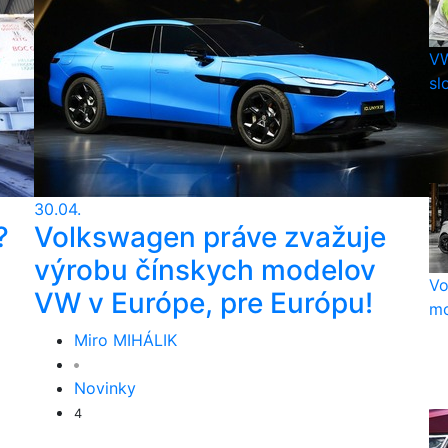
VW
sl
30.04.
?
Volkswagen práve zvažuje
výrobu čínskych modelov
Vo
VW v Európe, pre Európu!
mo
Miro MIHÁLIK
Novinky
4