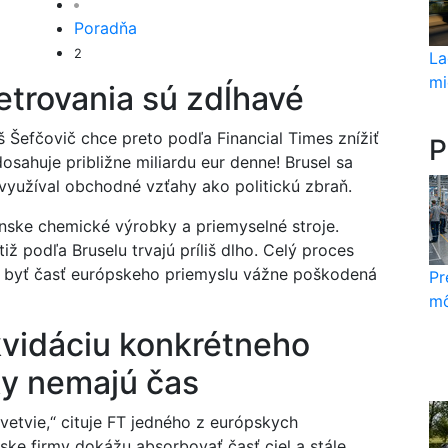
Poradňa
2
La
mi
trovania sú zdĺhavé
Šefčovič chce preto podľa Financial Times znížiť
P
osahuje približne miliardu eur denne! Brusel sa
využíval obchodné vzťahy ako politickú zbraň.
ínske chemické výrobky a priemyselné stroje.
ž podľa Bruselu trvajú príliš dlho. Celý proces
 byť časť európskeho priemyslu vážne poškodená
Pr
mô
ikvidáciu konkrétneho
ky nemajú čas
vetvie,“ cituje FT jedného z európskych
nske firmy dokážu absorbovať časť ciel a stále