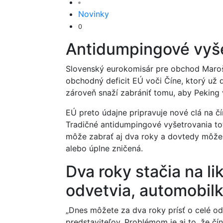
Novinky
0
Antidumpingové vyše
Slovenský eurokomisár pre obchod Maroš 
obchodný deficit EÚ voči Číne, ktorý už d
zároveň snaží zabrániť tomu, aby Peking 
EÚ preto údajne pripravuje nové clá na č
Tradičné antidumpingové vyšetrovania toti
môže zabrať aj dva roky a dovtedy môže
alebo úplne zničená.
Dva roky stačia na l
odvetvia, automobil
„Dnes môžete za dva roky prísť o celé od
predstaviteľov. Problémom je aj to, že čí