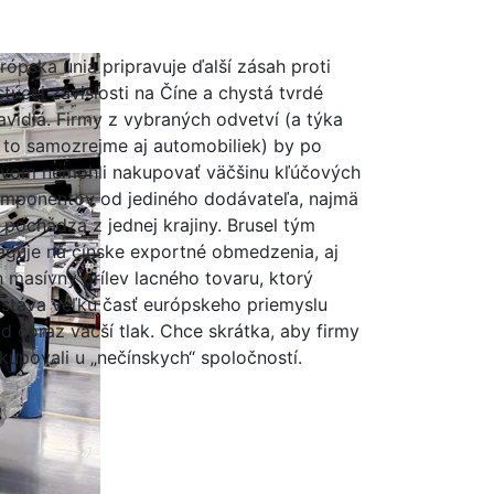
rópska únia pripravuje ďalší zásah proti
stúcej závislosti na Číne a chystá tvrdé
avidlá. Firmy z vybraných odvetví (a týka
 to samozrejme aj automobiliek) by po
vom nemohli nakupovať väčšinu kľúčových
mponentov od jediného dodávateľa, najmä
 pochádza z jednej krajiny. Brusel tým
aguje na čínske exportné obmedzenia, aj
h masívny prílev lacného tovaru, ktorý
stáva veľkú časť európskeho priemyslu
d čoraz väčší tlak. Chce skrátka, aby firmy
kupovali u „nečínskych“ spoločností.