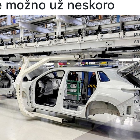
je možno už neskoro
Eu
ra
pr
sa
no
ko
ak
re
ic
do
po
na