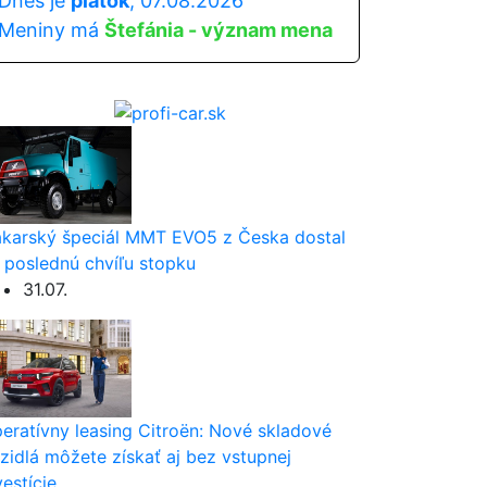
Dnes je
piatok
, 07.08.2026
Meniny má
Štefánia - význam mena
karský špeciál MMT EVO5 z Česka dostal
 poslednú chvíľu stopku
31.07.
eratívny leasing Citroën: Nové skladové
zidlá môžete získať aj bez vstupnej
vestície