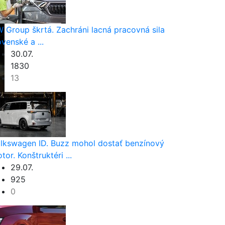
 Group škrtá. Zachráni lacná pracovná sila
ovenské a ...
30.07.
1830
13
lkswagen ID. Buzz mohol dostať benzínový
tor. Konštruktéri ...
29.07.
925
0