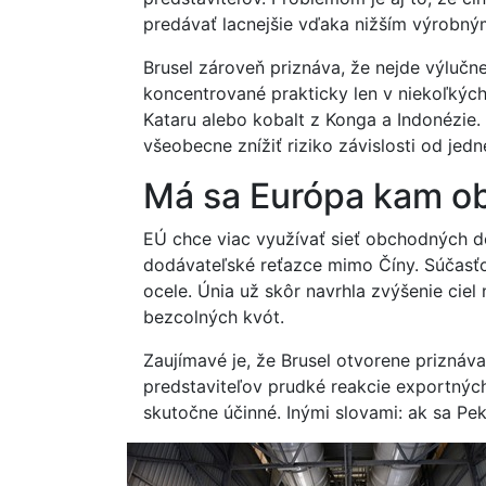
predávať lacnejšie vďaka nižším výrobn
Brusel zároveň priznáva, že nejde výlučne
koncentrované prakticky len v niekoľkých
Kataru alebo kobalt z Konga a Indonézie. 
všeobecne znížiť riziko závislosti od jed
Má sa Európa kam ob
EÚ chce viac využívať sieť obchodných d
dodávateľské reťazce mimo Číny. Súčasťou
ocele. Únia už skôr navrhla zvýšenie ciel
bezcolných kvót.
Zaujímavé je, že Brusel otvorene priznáva
predstaviteľov prudké reakcie exportnýc
skutočne účinné. Inými slovami: ak sa Pe