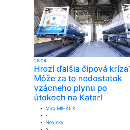
26.04.
Hrozí ďalšia čipová kríza
Môže za to nedostatok
vzácneho plynu po
útokoch na Katar!
Miro MIHÁLIK
Novinky
0