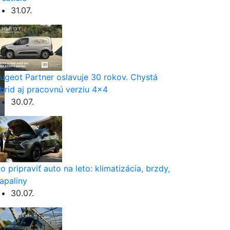
31.07.
ugeot Partner oslavuje 30 rokov. Chystá
brid aj pracovnú verziu 4×4
30.07.
o pripraviť auto na leto: klimatizácia, brzdy,
apaliny
30.07.