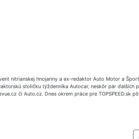
vent nitrianskej hnojariny a ex-redaktor Auto Motor a Špor
daktorskú stoličku týždenníka Autocar, neskôr pár ďalších p
evue.cz či Auto.cz. Dnes okrem práce pre TOPSPEED.sk pôs