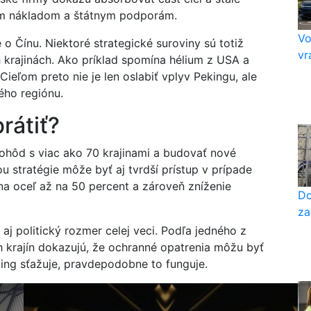
ým nákladom a štátnym podporám.
Vo
 o Čínu. Niektoré strategické suroviny sú totiž
vr
 krajinách. Ako príklad spomína hélium z USA a
Cieľom preto nie je len oslabiť vplyv Pekingu, ale
ného regiónu.
rátiť?
ohôd s viac ako 70 krajinami a budovať nové
 stratégie môže byť aj tvrdší prístup v prípade
 na oceľ až na 50 percent a zároveň zníženie
Do
za
 aj politický rozmer celej veci. Podľa jedného z
h krajín dokazujú, že ochranné opatrenia môžu byť
king sťažuje, pravdepodobne to funguje.