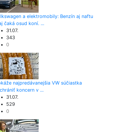
lkswagen a elektromobily: Benzín aj naftu
aj čaká osud koní. ...
31.07.
343
0
káže najpredávanejšia VW súčiastka
chrániť koncern v ...
31.07.
529
0