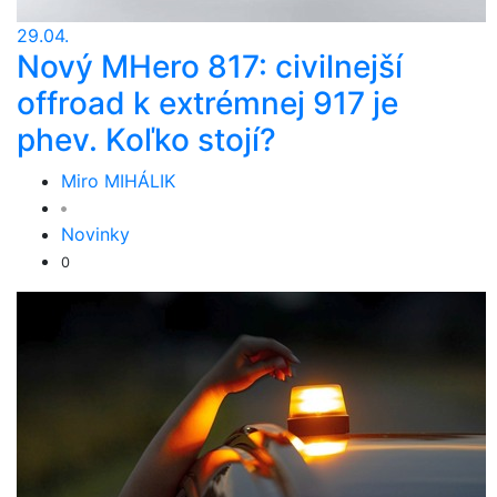
29.04.
Nový MHero 817: civilnejší
offroad k extrémnej 917 je
phev. Koľko stojí?
Miro MIHÁLIK
Novinky
0