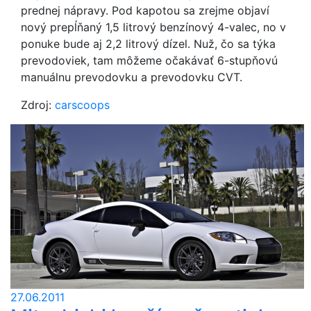
prednej nápravy. Pod kapotou sa zrejme objaví
nový prepĺňaný 1,5 litrový benzínový 4-valec, no v
ponuke bude aj 2,2 litrový dízel. Nuž, čo sa týka
prevodoviek, tam môžeme očakávať 6-stupňovú
manuálnu prevodovku a prevodovku CVT.
Zdroj:
carscoops
27.06.2011