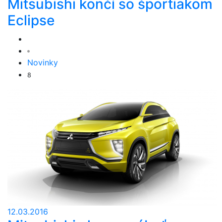
Mitsubishi končí so športiakom
Eclipse
Novinky
8
12.03.2016