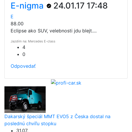
E-nigma
24.01.17 17:48
E
88.00
Eclipse ako SUV, velebnosti jdu blejt....
Jazdím na: Mercedes E-class
4
0
Odpovedať
Dakarský špeciál MMT EVO5 z Česka dostal na
poslednú chvíľu stopku
31.07.