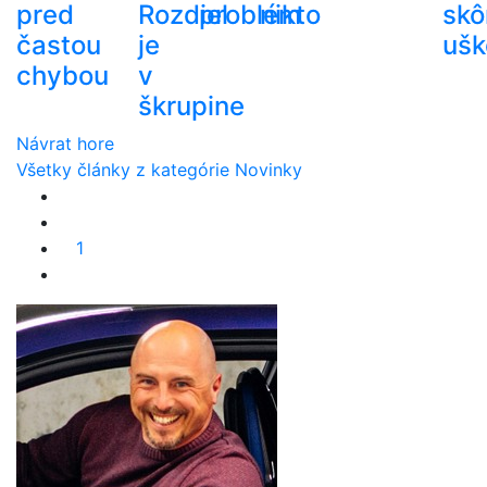
pred
Rozdiel
problém
nikto
skô
častou
je
ušk
chybou
v
škrupine
Návrat hore
Všetky články z kategórie Novinky
1