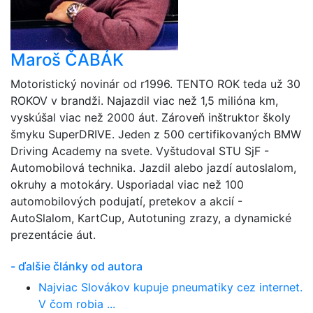
Maroš ČABÁK
Motoristický novinár od r1996. TENTO ROK teda už 30
ROKOV v brandži. Najazdil viac než 1,5 milióna km,
vyskúšal viac než 2000 áut. Zároveň inštruktor školy
šmyku SuperDRIVE. Jeden z 500 certifikovaných BMW
Driving Academy na svete. Vyštudoval STU SjF -
Automobilová technika. Jazdil alebo jazdí autoslalom,
okruhy a motokáry. Usporiadal viac než 100
automobilových podujatí, pretekov a akcií -
AutoSlalom, KartCup, Autotuning zrazy, a dynamické
prezentácie áut.
- ďalšie články od autora
Najviac Slovákov kupuje pneumatiky cez internet.
V čom robia ...