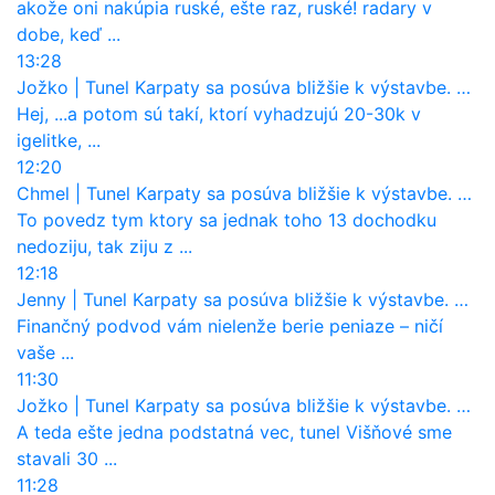
akože oni nakúpia ruské, ešte raz, ruské! radary v
dobe, keď ...
13:28
Jožko
|
Tunel Karpaty sa posúva bližšie k výstavbe. NDS urobila dôležitý krok
Hej, ...a potom sú takí, ktorí vyhadzujú 20-30k v
igelitke, ...
12:20
Chmel
|
Tunel Karpaty sa posúva bližšie k výstavbe. NDS urobila dôležitý krok
To povedz tym ktory sa jednak toho 13 dochodku
nedoziju, tak ziju z ...
12:18
Jenny
|
Tunel Karpaty sa posúva bližšie k výstavbe. NDS urobila dôležitý krok
Finančný podvod vám nielenže berie peniaze – ničí
vaše ...
11:30
Jožko
|
Tunel Karpaty sa posúva bližšie k výstavbe. NDS urobila dôležitý krok
A teda ešte jedna podstatná vec, tunel Višňové sme
stavali 30 ...
11:28