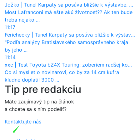
Jožko
|
Tunel Karpaty sa posúva bližšie k výstavbe. NDS urobila dôležitý krok
Most Lafranconi má ešte akú životnosť?? Ak ten bude
treba nejako ...
11:17
Ferichecky
|
Tunel Karpaty sa posúva bližšie k výstavbe. NDS urobila dôležitý krok
"Podľa analýzy Bratislavského samosprávneho kraja
by jeho ...
11:14
xxc
|
Test Toyota bZ4X Touring: zoberiem radšej kombi
Co si mysliet o novinarovi, co by za 14 cm kufra
kludne doplatil 3000 ...
Tip pre redakciu
Máte zaujímavý tip na článok
a chcete sa s ním podeliť?
Kontaktujte nás