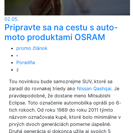
02.05.
Pripravte sa na cestu s auto-
moto produktami OSRAM
promo článok
Poradňa
2
Tou novinkou bude samozrejme SUV, ktoré sa
zaradí do rovnakej triedy ako
Nissan Qashqai
. Je
pravdepodobné, že dostane meno Mitsubishi
Eclipse. Toto označenie automobilka opráši po 6-
tich rokoch. Od roku 1989 do roku 2011 týmto
názvom označovala kupé, ktoré bolo minimálne v
prvých dvoch generáciách pomerne úspešné.
Druhá generácia si dokonca užila aj svojich 5