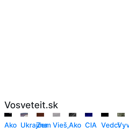
Vosveteit.sk
Ako
Ukrajina
Zem
Vieš,
Ako
CIA
Vedci
Vyv