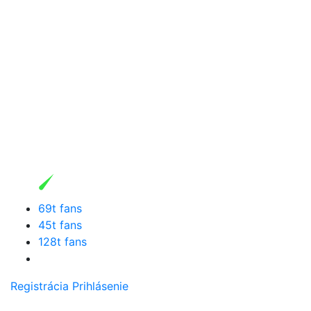
69t fans
45t fans
128t fans
Registrácia
Prihlásenie