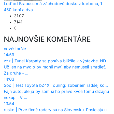
Loď od Brabusu má záchodovú dosku z karbónu, 1
450 koní a dva ...
31.07.
7141
0
NAJNOVŠIE KOMENTÁRE
nové
staršie
14:59
zzz
|
Tunel Karpaty sa posúva bližšie k výstavbe. NDS urobila dôležitý krok
Už len na mydlo by mohli myť, aby nemuseli smrdieť.
Za druhé - ...
14:03
Soc
|
Test Toyota bZ4X Touring: zoberiem radšej kombi
Fajn auto, ale ja by som si ho prave kvoli tomu dizajnu
nekupil. V ...
13:54
rusko
|
Prvé fixné radary sú na Slovensku. Posielajú už pokuty? Ukáže ich Waze?