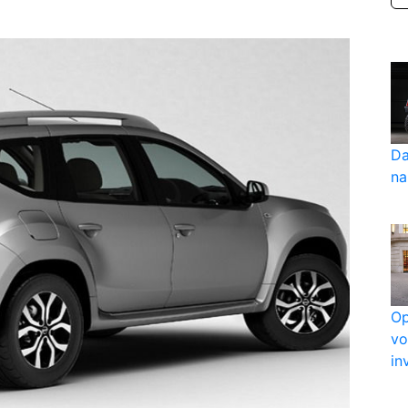
Da
na
Op
vo
in