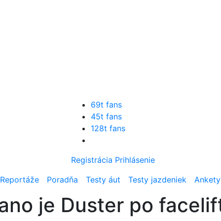
69t fans
45t fans
128t fans
Registrácia
Prihlásenie
Reportáže
Poradňa
Testy áut
Testy jazdeniek
Ankety
no je Duster po facelif