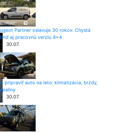
ugeot Partner oslavuje 30 rokov. Chystá
brid aj pracovnú verziu 4×4
30.07.
o pripraviť auto na leto: klimatizácia, brzdy,
apaliny
30.07.