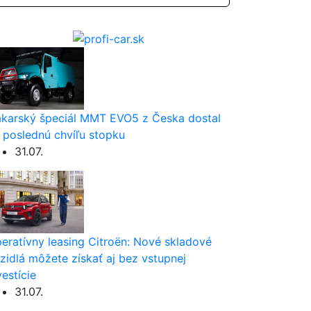
karský špeciál MMT EVO5 z Česka dostal
 poslednú chvíľu stopku
31.07.
eratívny leasing Citroën: Nové skladové
zidlá môžete získať aj bez vstupnej
vestície
31.07.