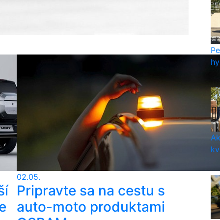
Pe
hy
Ak
kv
02.05.
ší
Pripravte sa na cestu s
e
auto-moto produktami