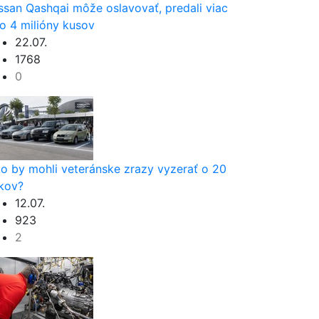
ssan Qashqai môže oslavovať, predali viac
o 4 milióny kusov
22.07.
1768
0
o by mohli veteránske zrazy vyzerať o 20
kov?
12.07.
923
2