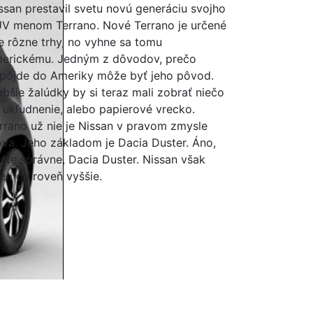
ssan prestavil svetu novú generáciu svojho
V menom Terrano. Nové Terrano je určené
e rôzne trhy, no vyhne sa tomu
erickému. Jedným z dôvodov, prečo
pôjde do Ameriky môže byť jeho pôvod.
abšie žalúdky by si teraz mali zobrať niečo
 ukľudnenie, alebo papierové vrecko.
rrano už nie je Nissan v pravom zmysle
ova. Jeho základom je Dacia Duster. Áno,
tate správne, Dacia Duster. Nissan však
eri o úroveň vyššie.