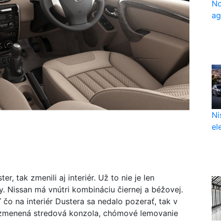
No
ag
Ni
el
, tak zmenili aj interiér. Už to nie je len
y. Nissan má vnútri kombináciu čiernej a béžovej.
ľ čo na interiér Dustera sa nedalo pozerať, tak v
e zmenená stredová konzola, chómové lemovanie