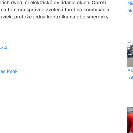
ách dverí, či elektrické ovládanie okien. Oproti
Ni
u na tom má správne zvolená farebná kombinácia.
ak
roviek, pretože jedna kontrolka na obe smerovky
 4x4
Ak
kes Peak
ro