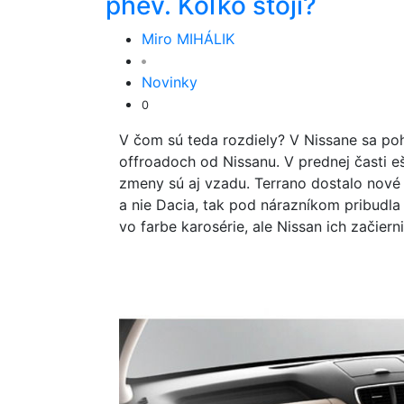
phev. Koľko stojí?
Miro MIHÁLIK
Novinky
0
V čom sú teda rozdiely? V Nissane sa poh
offroadoch od Nissanu. V prednej časti eš
zmeny sú aj vzadu. Terrano dostalo nové p
a nie Dacia, tak pod nárazníkom pribudla
vo farbe karosérie, ale Nissan ich začiern