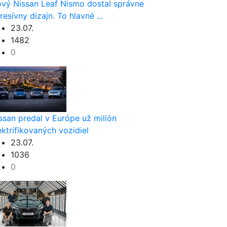
vý Nissan Leaf Nismo dostal správne
resívny dizajn. To hlavné ...
23.07.
1482
0
ssan predal v Európe už milión
ektrifikovaných vozidiel
23.07.
1036
0