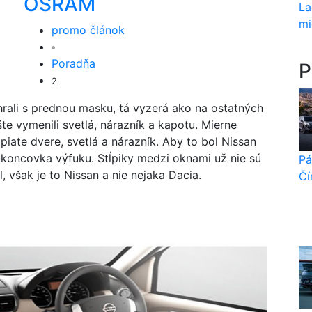
OSRAM
La
mi
promo článok
Poradňa
P
2
rali s prednou masku, tá vyzerá ako na ostatných
te vymenili svetlá, nárazník a kapotu. Mierne
iate dvere, svetlá a nárazník. Aby to bol Nissan
 koncovka výfuku. Stĺpiky medzi oknami už nie sú
Pá
il, však je to Nissan a nie nejaka Dacia.
Čí