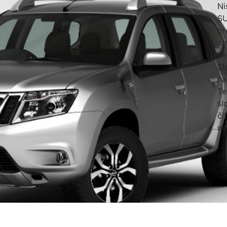
Ni
SU
pr
am
ne
Sl
na
Te
sl
či
mi