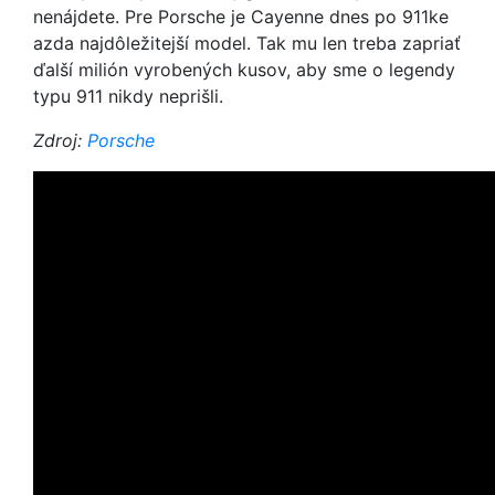
nenájdete. Pre Porsche je Cayenne dnes po 911ke
azda najdôležitejší model. Tak mu len treba zapriať
ďalší milión vyrobených kusov, aby sme o legendy
typu 911 nikdy neprišli.
Zdroj:
Porsche