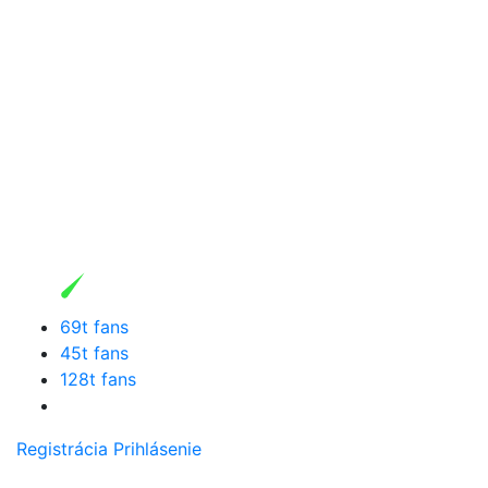
69t fans
45t fans
128t fans
Registrácia
Prihlásenie