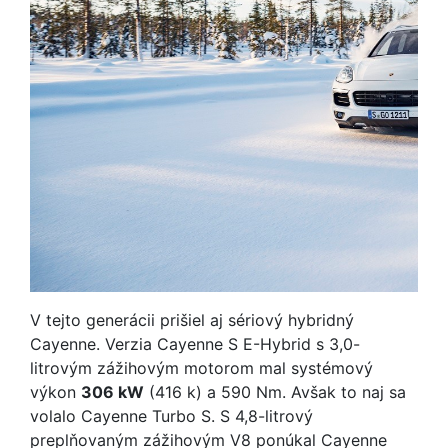
V tejto generácii prišiel aj sériový hybridný
Cayenne. Verzia Cayenne S E-Hybrid s 3,0-
litrovým zážihovým motorom mal systémový
výkon
306 kW
(416 k) a 590 Nm. Avšak to naj sa
volalo Cayenne Turbo S. S 4,8-litrový
preplňovaným zážihovým V8 ponúkal Cayenne