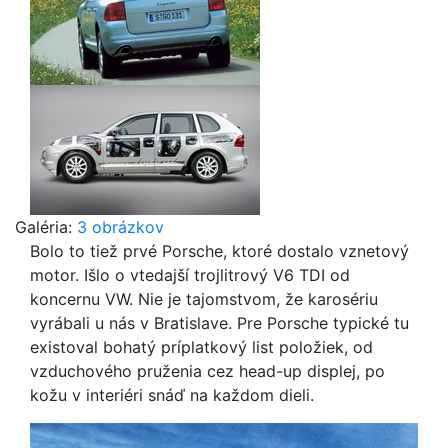
Galéria:
3 obrázkov
Bolo to tiež prvé Porsche, ktoré dostalo vznetový
motor. Išlo o vtedajší trojlitrový V6 TDI od
koncernu VW. Nie je tajomstvom, že karosériu
vyrábali u nás v Bratislave. Pre Porsche typické tu
existoval bohatý príplatkový list položiek, od
vzduchového pruženia cez head-up displej, po
kožu v interiéri snáď na každom dieli.