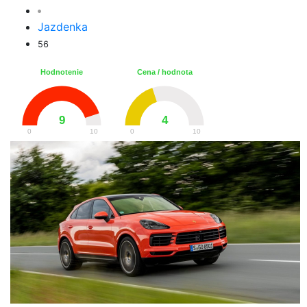
Jazdenka
56
Hodnotenie
Cena / hodnota
9
4
0
10
0
10