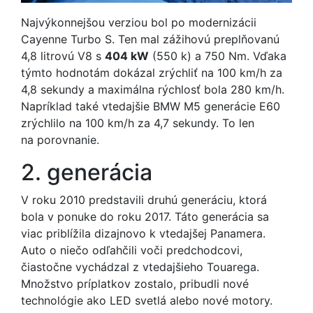
Najvýkonnejšou verziou bol po modernizácii
Cayenne Turbo S. Ten mal zážihovú preplňovanú
4,8 litrovú V8 s
404 kW
(550 k) a 750 Nm. Vďaka
týmto hodnotám dokázal zrýchliť na 100 km/h za
4,8 sekundy a maximálna rýchlosť bola 280 km/h.
Napríklad také vtedajšie BMW M5 generácie E60
zrýchlilo na 100 km/h za 4,7 sekundy. To len
na porovnanie.
2. generácia
V roku 2010 predstavili druhú generáciu, ktorá
bola v ponuke do roku 2017. Táto generácia sa
viac priblížila dizajnovo k vtedajšej Panamera.
Auto o niečo odľahčili voči predchodcovi,
čiastočne vychádzal z vtedajšieho Touarega.
Množstvo príplatkov zostalo, pribudli nové
technológie ako LED svetlá alebo nové motory.