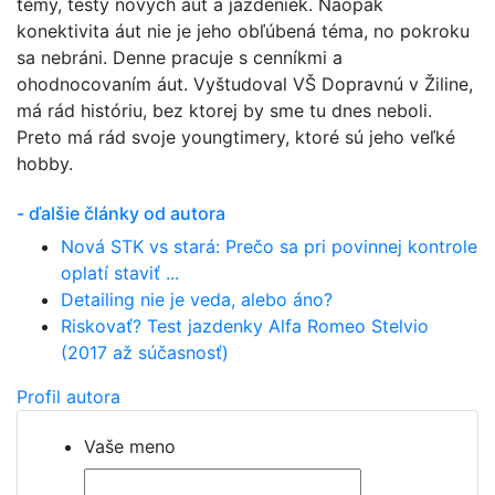
témy, testy nových áut a jazdeniek. Naopak
konektivita áut nie je jeho obľúbená téma, no pokroku
sa nebráni. Denne pracuje s cenníkmi a
ohodnocovaním áut. Vyštudoval VŠ Dopravnú v Žiline,
má rád históriu, bez ktorej by sme tu dnes neboli.
Preto má rád svoje youngtimery, ktoré sú jeho veľké
hobby.
- ďalšie články od autora
Nová STK vs stará: Prečo sa pri povinnej kontrole
oplatí staviť ...
Detailing nie je veda, alebo áno?
Riskovať? Test jazdenky Alfa Romeo Stelvio
(2017 až súčasnosť)
Profil autora
Vaše meno