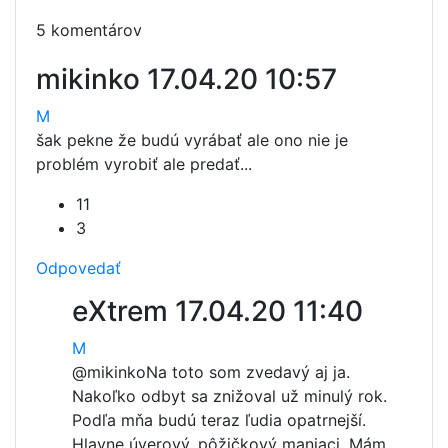
5 komentárov
mikinko
17.04.20 10:57
M
šak pekne že budú vyrábať ale ono nie je
problém vyrobiť ale predať...
11
3
Odpovedať
eXtrem
17.04.20 11:40
M
@mikinko
Na toto som zvedavý aj ja.
Nakoľko odbyt sa znižoval už minulý rok.
Podľa mňa budú teraz ľudia opatrnejší.
Hlavne úverový, pôžičkový maniaci. Mám