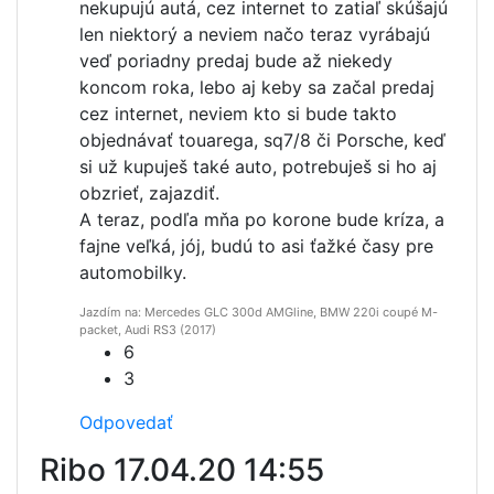
nekupujú autá, cez internet to zatiaľ skúšajú
len niektorý a neviem načo teraz vyrábajú
veď poriadny predaj bude až niekedy
koncom roka, lebo aj keby sa začal predaj
cez internet, neviem kto si bude takto
objednávať touarega, sq7/8 či Porsche, keď
si už kupuješ také auto, potrebuješ si ho aj
obzrieť, zajazdiť.
A teraz, podľa mňa po korone bude kríza, a
fajne veľká, jój, budú to asi ťažké časy pre
automobilky.
Jazdím na: Mercedes GLC 300d AMGline, BMW 220i coupé M-
packet, Audi RS3 (2017)
6
3
Odpovedať
Ribo
17.04.20 14:55