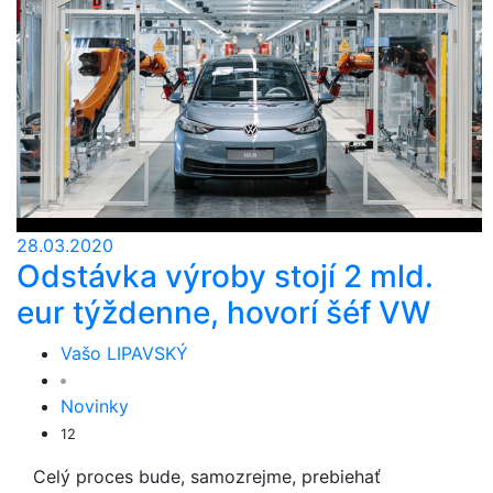
28.03.2020
Odstávka výroby stojí 2 mld.
eur týždenne, hovorí šéf VW
Vašo LIPAVSKÝ
Novinky
12
Celý proces bude, samozrejme, prebiehať