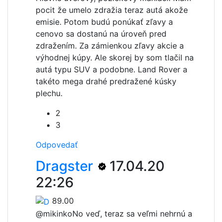
pocit že umelo zdražia teraz autá akože
emisie. Potom budú ponúkať zľavy a
cenovo sa dostanú na úroveň pred
zdražením. Za zámienkou zľavy akcie a
výhodnej kúpy. Ale skorej by som tlačil na
autá typu SUV a podobne. Land Rover a
takéto mega drahé predražené kúsky
plechu.
2
3
Odpovedať
Dragster
17.04.20
22:26
89.00
@mikinko
No veď, teraz sa veľmi nehrnú a