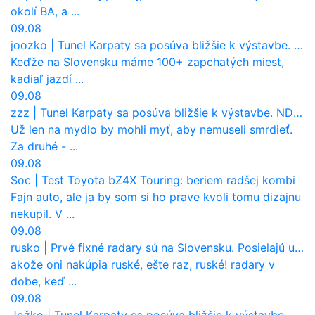
okolí BA, a ...
09.08
joozko
|
Tunel Karpaty sa posúva bližšie k výstavbe. NDS urobila dôležitý krok
Keďže na Slovensku máme 100+ zapchatých miest,
kadiaľ jazdí ...
09.08
zzz
|
Tunel Karpaty sa posúva bližšie k výstavbe. NDS urobila dôležitý krok
Už len na mydlo by mohli myť, aby nemuseli smrdieť.
Za druhé - ...
09.08
Soc
|
Test Toyota bZ4X Touring: beriem radšej kombi
Fajn auto, ale ja by som si ho prave kvoli tomu dizajnu
nekupil. V ...
09.08
rusko
|
Prvé fixné radary sú na Slovensku. Posielajú už pokuty? Ukáže ich Waze?
akože oni nakúpia ruské, ešte raz, ruské! radary v
dobe, keď ...
09.08
Jožko
|
Tunel Karpaty sa posúva bližšie k výstavbe. NDS urobila dôležitý krok