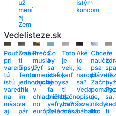
už
istým
mení
koncom
aj
Zem
Vedelisteze.sk
Používaš
Zmäkli
Prečo
Čo
Toto
Aké
Chceš
Je
pri
ti
musia
by
je
to
naučiť
zdr
varení
čipsy?
byť
sa
vek,
je
psa
spa
tú
Tento
americké
stalo,
keď
narodiť
plávať?
be
istú
jednoduchý
vajcia
keby
sa
sa?
Začni
py
varechu
trik
v
ťa
ti
Veda
pomaly
Poz
na
im
chladničke,
prehltla
začne
opisuje,
a
sa,
mäso
za
no
veľryba?
zhoršovať
čo
nikdy
ke
aj
pár
európske
Žalúdočná
zrak.
bábätko
ho
ti