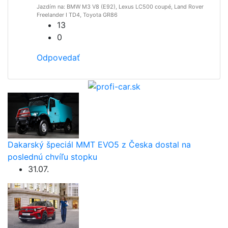
Jazdím na: BMW M3 V8 (E92), Lexus LC500 coupé, Land Rover
Freelander I TD4, Toyota GR86
13
0
Odpovedať
Dakarský špeciál MMT EVO5 z Česka dostal na
poslednú chvíľu stopku
31.07.