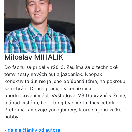
Miloslav MIHALIK
Do fachu sa pridal v r2013. Zaujíma sa o technické
témy, testy nových áut a jazdeniek. Naopak
konektivita áut nie je jeho obľúbená téma, no pokroku
sa nebráni. Denne pracuje s cenníkmi a
ohodnocovaním áut. Vyštudoval VŠ Dopravnú v Žiline,
má rád históriu, bez ktorej by sme tu dnes neboli.
Preto má rád svoje youngtimery, ktoré sú jeho veľké
hobby.
- ďalšie články od autora