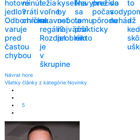
hotové
minút
ležia
kyselina
Nevyhne
prežíva
do
to
jedlo?
vráti
voľne
by
sa
počas
vody
po
Odborníčka
chrumkavosť
na
nebola
tomu
pôrodu
nehádž
a
varuje
regáli?
najväčší
prakticky
ke
pred
Rozdiel
problém
nikto
skô
častou
je
ušk
chybou
v
škrupine
Návrat hore
Všetky články z kategórie Novinky
5