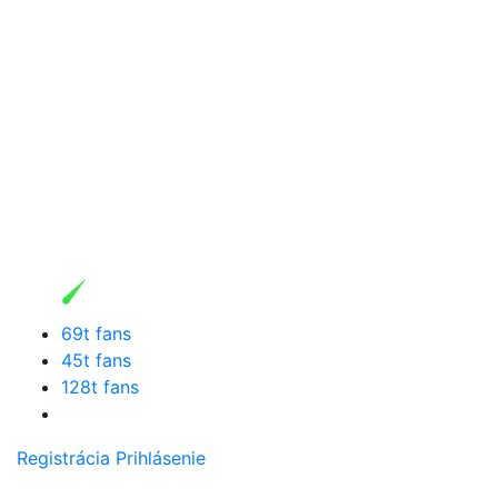
69t fans
45t fans
128t fans
Registrácia
Prihlásenie