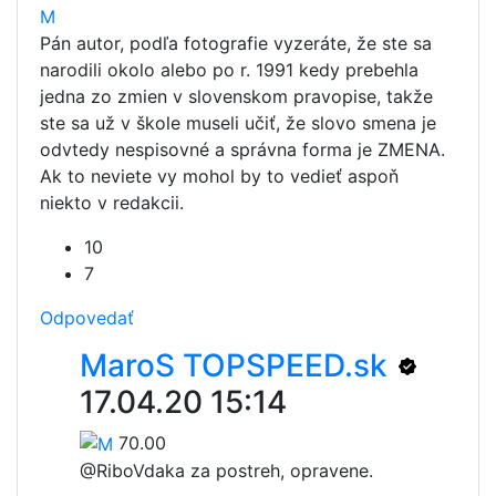
M
Pán autor, podľa fotografie vyzeráte, že ste sa
narodili okolo alebo po r. 1991 kedy prebehla
jedna zo zmien v slovenskom pravopise, takže
ste sa už v škole museli učiť, že slovo smena je
odvtedy nespisovné a správna forma je ZMENA.
Ak to neviete vy mohol by to vedieť aspoň
niekto v redakcii.
10
7
Odpovedať
MaroS TOPSPEED.sk
17.04.20 15:14
70.00
@Ribo
Vdaka za postreh, opravene.