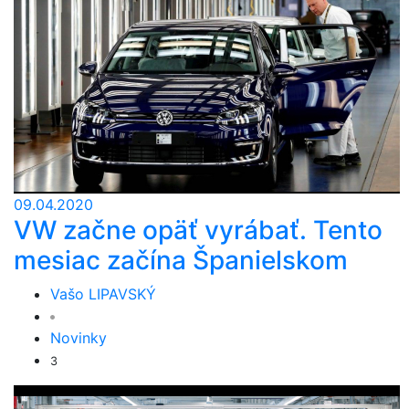
09.04.2020
VW začne opäť vyrábať. Tento
mesiac začína Španielskom
Vašo LIPAVSKÝ
Novinky
3