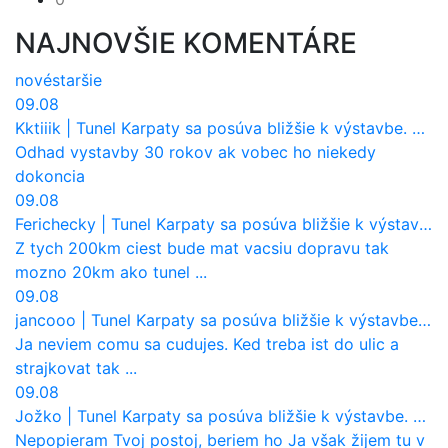
NAJNOVŠIE KOMENTÁRE
nové
staršie
09.08
Kktiiik
|
Tunel Karpaty sa posúva bližšie k výstavbe. NDS urobila dôležitý krok
Odhad vystavby 30 rokov ak vobec ho niekedy
dokoncia
09.08
Ferichecky
|
Tunel Karpaty sa posúva bližšie k výstavbe. NDS urobila dôležitý krok
Z tych 200km ciest bude mat vacsiu dopravu tak
mozno 20km ako tunel ...
09.08
jancooo
|
Tunel Karpaty sa posúva bližšie k výstavbe. NDS urobila dôležitý krok
Ja neviem comu sa cudujes. Ked treba ist do ulic a
strajkovat tak ...
09.08
Jožko
|
Tunel Karpaty sa posúva bližšie k výstavbe. NDS urobila dôležitý krok
Nepopieram Tvoj postoj, beriem ho Ja však žijem tu v