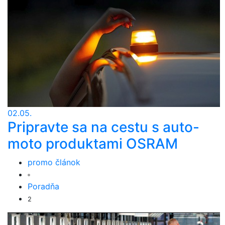
02.05.
Pripravte sa na cestu s auto-
moto produktami OSRAM
promo článok
Poradňa
2