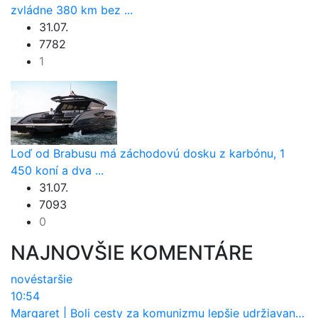
zvládne 380 km bez ...
31.07.
7782
1
Loď od Brabusu má záchodovú dosku z karbónu, 1
450 koní a dva ...
31.07.
7093
0
NAJNOVŠIE KOMENTÁRE
nové
staršie
10:54
Margaret
|
Boli cesty za komunizmu lepšie udržiavané ako dnes?