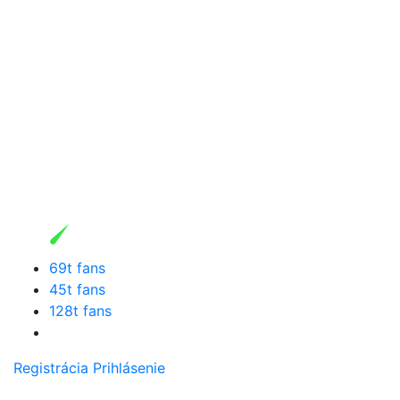
69t fans
45t fans
128t fans
Registrácia
Prihlásenie