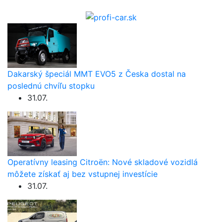
Dakarský špeciál MMT EVO5 z Česka dostal na
poslednú chvíľu stopku
31.07.
Operatívny leasing Citroën: Nové skladové vozidlá
môžete získať aj bez vstupnej investície
31.07.