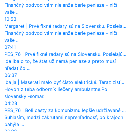
Finančný podvod vám nielenže berie peniaze – ničí
vaše ...
10:53
Margaret
|
Prvé fixné radary sú na Slovensku. Posielajú už pokuty? Ukáže ich Waze?
Finančný podvod vám nielenže berie peniaze – ničí
vaše ...
07:41
PES_76
|
Prvé fixné radary sú na Slovensku. Posielajú už pokuty? Ukáže ich Waze?
Ide iba o to, že štát už nemá peniaze a preto musí
hľadať čo ...
06:37
Iba ja
|
Maserati malo byť čisto elektrické. Teraz zisťuje, že potrebuje nový osemvalcový motor
Hovorí z teba odborník liečený ambulantne.Po
slovensky -somar.
04:28
PES_76
|
Boli cesty za komunizmu lepšie udržiavané ako dnes?
Súhlasím, medzí zákrutami neprehľadnosť, po krajoch
pahýle ...