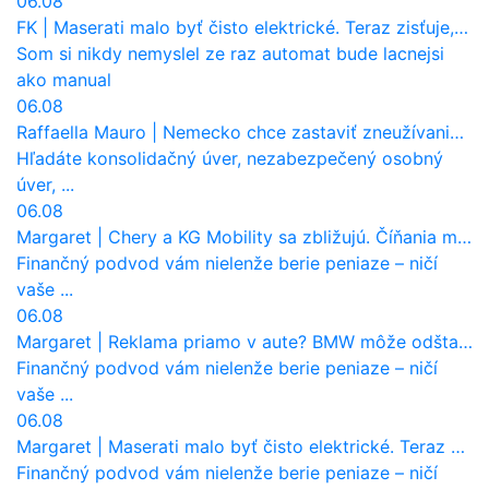
06.08
FK
|
Maserati malo byť čisto elektrické. Teraz zisťuje, že potrebuje nový osemvalcový motor
Som si nikdy nemyslel ze raz automat bude lacnejsi
ako manual
06.08
Raffaella Mauro
|
Nemecko chce zastaviť zneužívanie dotácií na elektromobily. Pritvrdí pravidlá
Hľadáte konsolidačný úver, nezabezpečený osobný
úver, ...
06.08
Margaret
|
Chery a KG Mobility sa zbližujú. Číňania môžu získať 10 % bývalého SsangYongu
Finančný podvod vám nielenže berie peniaze – ničí
vaše ...
06.08
Margaret
|
Reklama priamo v aute? BMW môže odštartovať nový trend
Finančný podvod vám nielenže berie peniaze – ničí
vaše ...
06.08
Margaret
|
Maserati malo byť čisto elektrické. Teraz zisťuje, že potrebuje nový osemvalcový motor
Finančný podvod vám nielenže berie peniaze – ničí