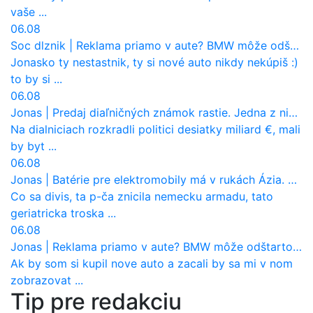
vaše ...
06.08
Soc dlznik
|
Reklama priamo v aute? BMW môže odštartovať nový trend
Jonasko ty nestastnik, ty si nové auto nikdy nekúpiš :)
to by si ...
06.08
Jonas
|
Predaj diaľničných známok rastie. Jedna z nich zaznamenala nečakane výrazný nárast
Na dialniciach rozkradli politici desiatky miliard €, mali
by byt ...
06.08
Jonas
|
Batérie pre elektromobily má v rukách Ázia. Európa ale stráca kontrolu aj nad vlastnou výrobou!
Co sa divis, ta p-ča znicila nemecku armadu, tato
geriatricka troska ...
06.08
Jonas
|
Reklama priamo v aute? BMW môže odštartovať nový trend
Ak by som si kupil nove auto a zacali by sa mi v nom
zobrazovat ...
Tip pre redakciu