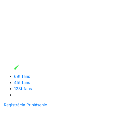
69t fans
45t fans
128t fans
Registrácia
Prihlásenie