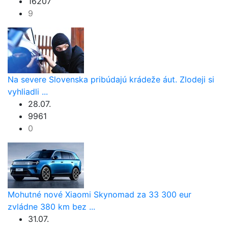
16207
9
Na severe Slovenska pribúdajú krádeže áut. Zlodeji si
vyhliadli ...
28.07.
9961
0
Mohutné nové Xiaomi Skynomad za 33 300 eur
zvládne 380 km bez ...
31.07.