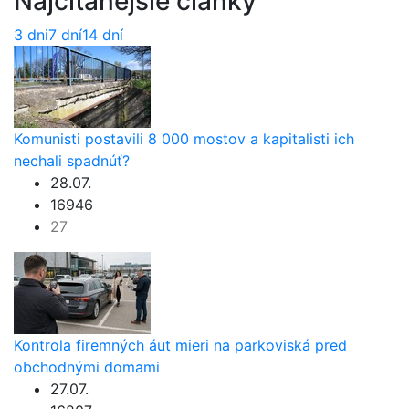
Najčítanejšie články
3 dni
7 dní
14 dní
Komunisti postavili 8 000 mostov a kapitalisti ich
nechali spadnúť?
28.07.
16946
27
Kontrola firemných áut mieri na parkoviská pred
obchodnými domami
27.07.