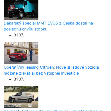
Dakarský špeciál MMT EVO5 z Česka dostal na
poslednú chvíľu stopku
31.07.
Operatívny leasing Citroën: Nové skladové vozidlá
môžete získať aj bez vstupnej investície
31.07.