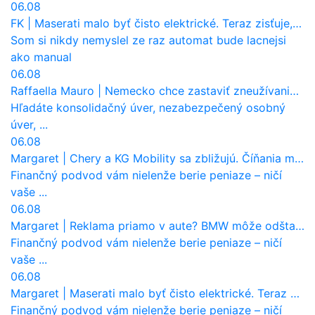
06.08
FK
|
Maserati malo byť čisto elektrické. Teraz zisťuje, že potrebuje nový osemvalcový motor
Som si nikdy nemyslel ze raz automat bude lacnejsi
ako manual
06.08
Raffaella Mauro
|
Nemecko chce zastaviť zneužívanie dotácií na elektromobily. Pritvrdí pravidlá
Hľadáte konsolidačný úver, nezabezpečený osobný
úver, ...
06.08
Margaret
|
Chery a KG Mobility sa zbližujú. Číňania môžu získať 10 % bývalého SsangYongu
Finančný podvod vám nielenže berie peniaze – ničí
vaše ...
06.08
Margaret
|
Reklama priamo v aute? BMW môže odštartovať nový trend
Finančný podvod vám nielenže berie peniaze – ničí
vaše ...
06.08
Margaret
|
Maserati malo byť čisto elektrické. Teraz zisťuje, že potrebuje nový osemvalcový motor
Finančný podvod vám nielenže berie peniaze – ničí