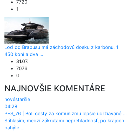
7720
1
Loď od Brabusu má záchodovú dosku z karbónu, 1
450 koní a dva ...
31.07.
7076
0
NAJNOVŠIE KOMENTÁRE
nové
staršie
04:28
PES_76
|
Boli cesty za komunizmu lepšie udržiavané ako dnes?
Súhlasím, medzí zákrutami neprehľadnosť, po krajoch
pahýle ...