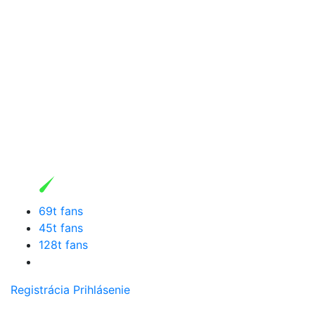
69t fans
45t fans
128t fans
Registrácia
Prihlásenie