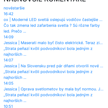
nové
staršie
16:42
ox
|
Moderné LED svetlá oslepujú vodičov častejšie než staré halogény
Čo tak zmena led zafarbenia svetla ? Sú rôzne farby
led. Prečo ...
14:09
Jessica
|
Maserati malo byť čisto elektrické. Teraz zisťuje, že potrebuje nový osemvalcový motor
„Strata peňazí kvôli podvodníkovi bola jedným z
najhorších ...
14:07
Jessica
|
Na Slovensku pred pár dňami otvorili nové mosty, ktoré to sú?
„Strata peňazí kvôli podvodníkovi bola jedným z
najhorších ...
14:05
Jessica
|
Oprava svetlometov by mala byť normou. Jeden nový dnes stojí priemerne 1251 eur!
„Strata peňazí kvôli podvodníkovi bola jedným z
najhorších ...
10:51