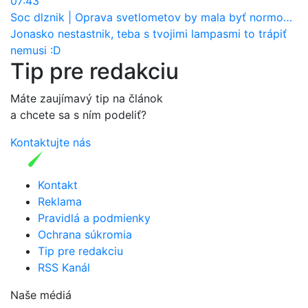
07:43
Soc dlznik
|
Oprava svetlometov by mala byť normou. Jeden nový dnes stojí priemerne 1251 eur!
Jonasko nestastnik, teba s tvojimi lampasmi to trápiť
nemusi :D
Tip pre redakciu
Máte zaujímavý tip na článok
a chcete sa s ním podeliť?
Kontaktujte nás
Kontakt
Reklama
Pravidlá a podmienky
Ochrana súkromia
Tip pre redakciu
RSS Kanál
Naše médiá