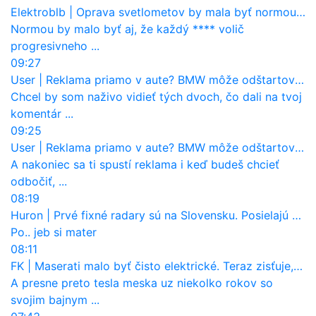
Elektroblb
|
Oprava svetlometov by mala byť normou. Jeden nový dnes stojí priemerne 1251 eur!
Normou by malo byť aj, že každý **** volič
progresivneho ...
09:27
User
|
Reklama priamo v aute? BMW môže odštartovať nový trend
Chcel by som naživo vidieť tých dvoch, čo dali na tvoj
komentár ...
09:25
User
|
Reklama priamo v aute? BMW môže odštartovať nový trend
A nakoniec sa ti spustí reklama i keď budeš chcieť
odbočiť, ...
08:19
Huron
|
Prvé fixné radary sú na Slovensku. Posielajú už pokuty? Ukáže ich Waze?
Po.. jeb si mater
08:11
FK
|
Maserati malo byť čisto elektrické. Teraz zisťuje, že potrebuje nový osemvalcový motor
A presne preto tesla meska uz niekolko rokov so
svojim bajnym ...