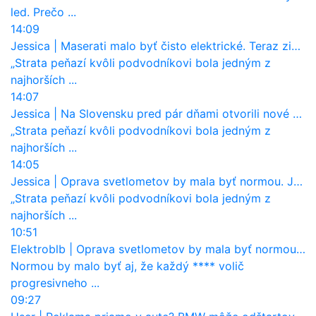
led. Prečo ...
14:09
Jessica
|
Maserati malo byť čisto elektrické. Teraz zisťuje, že potrebuje nový osemvalcový motor
„Strata peňazí kvôli podvodníkovi bola jedným z
najhorších ...
14:07
Jessica
|
Na Slovensku pred pár dňami otvorili nové mosty, ktoré to sú?
„Strata peňazí kvôli podvodníkovi bola jedným z
najhorších ...
14:05
Jessica
|
Oprava svetlometov by mala byť normou. Jeden nový dnes stojí priemerne 1251 eur!
„Strata peňazí kvôli podvodníkovi bola jedným z
najhorších ...
10:51
Elektroblb
|
Oprava svetlometov by mala byť normou. Jeden nový dnes stojí priemerne 1251 eur!
Normou by malo byť aj, že každý **** volič
progresivneho ...
09:27