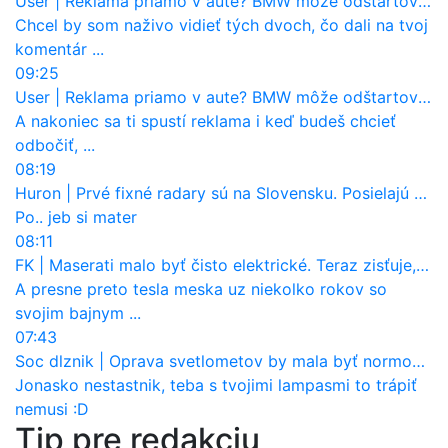
User
|
Reklama priamo v aute? BMW môže odštartovať nový trend
Chcel by som naživo vidieť tých dvoch, čo dali na tvoj
komentár ...
09:25
User
|
Reklama priamo v aute? BMW môže odštartovať nový trend
A nakoniec sa ti spustí reklama i keď budeš chcieť
odbočiť, ...
08:19
Huron
|
Prvé fixné radary sú na Slovensku. Posielajú už pokuty? Ukáže ich Waze?
Po.. jeb si mater
08:11
FK
|
Maserati malo byť čisto elektrické. Teraz zisťuje, že potrebuje nový osemvalcový motor
A presne preto tesla meska uz niekolko rokov so
svojim bajnym ...
07:43
Soc dlznik
|
Oprava svetlometov by mala byť normou. Jeden nový dnes stojí priemerne 1251 eur!
Jonasko nestastnik, teba s tvojimi lampasmi to trápiť
nemusi :D
Tip pre redakciu