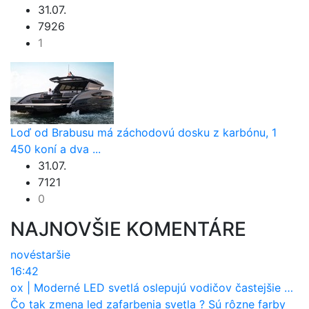
31.07.
7926
1
Loď od Brabusu má záchodovú dosku z karbónu, 1
450 koní a dva ...
31.07.
7121
0
NAJNOVŠIE KOMENTÁRE
nové
staršie
16:42
ox
|
Moderné LED svetlá oslepujú vodičov častejšie než staré halogény
Čo tak zmena led zafarbenia svetla ? Sú rôzne farby