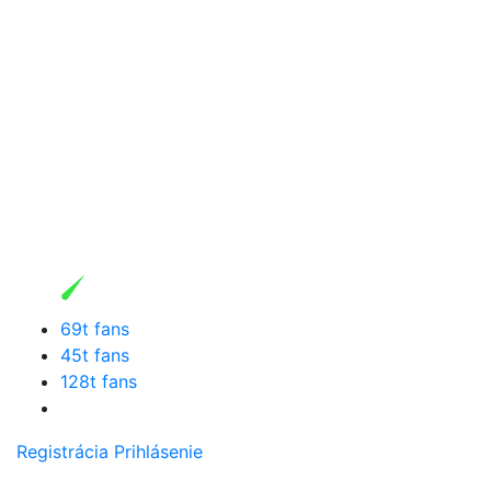
69t fans
45t fans
128t fans
Registrácia
Prihlásenie