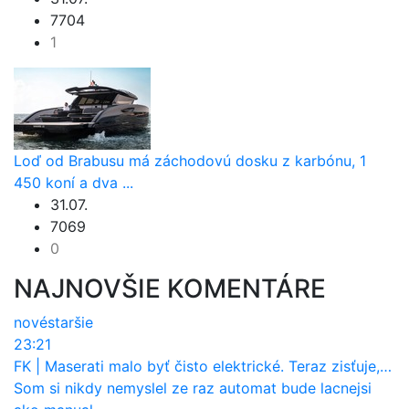
7704
1
Loď od Brabusu má záchodovú dosku z karbónu, 1
450 koní a dva ...
31.07.
7069
0
NAJNOVŠIE KOMENTÁRE
nové
staršie
23:21
FK
|
Maserati malo byť čisto elektrické. Teraz zisťuje, že potrebuje nový osemvalcový motor
Som si nikdy nemyslel ze raz automat bude lacnejsi