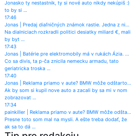
Jonasko ty nestastnik, ty si nové auto nikdy nekúpiš :)
to by si ...
17:46
Jonas
|
Predaj diaľničných známok rastie. Jedna z nich zaznamenala nečakane výrazný nárast
Na dialniciach rozkradli politici desiatky miliard €, mali
by byt ...
17:43
Jonas
|
Batérie pre elektromobily má v rukách Ázia. Európa ale stráca kontrolu aj nad vlastnou výrobou!
Co sa divis, ta p-ča znicila nemecku armadu, tato
geriatricka troska ...
17:40
Jonas
|
Reklama priamo v aute? BMW môže odštartovať nový trend
Ak by som si kupil nove auto a zacali by sa mi v nom
zobrazovat ...
17:34
painkiller
|
Reklama priamo v aute? BMW môže odštartovať nový trend
Presne toto som mal na mysli. A ešte treba dodať, že
ak sa to dá ...
Tip pre redakciu