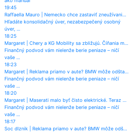
ako manual
19:45
Raffaella Mauro
|
Nemecko chce zastaviť zneužívanie dotácií na elektromobily. Pritvrdí pravidlá
Hľadáte konsolidačný úver, nezabezpečený osobný
úver, ...
18:25
Margaret
|
Chery a KG Mobility sa zbližujú. Číňania môžu získať 10 % bývalého SsangYongu
Finančný podvod vám nielenže berie peniaze – ničí
vaše ...
18:23
Margaret
|
Reklama priamo v aute? BMW môže odštartovať nový trend
Finančný podvod vám nielenže berie peniaze – ničí
vaše ...
18:20
Margaret
|
Maserati malo byť čisto elektrické. Teraz zisťuje, že potrebuje nový osemvalcový motor
Finančný podvod vám nielenže berie peniaze – ničí
vaše ...
18:17
Soc dlznik
|
Reklama priamo v aute? BMW môže odštartovať nový trend