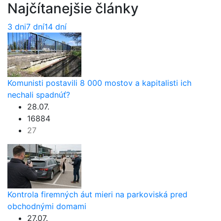
Najčítanejšie články
3 dni
7 dní
14 dní
Komunisti postavili 8 000 mostov a kapitalisti ich
nechali spadnúť?
28.07.
16884
27
Kontrola firemných áut mieri na parkoviská pred
obchodnými domami
27.07.