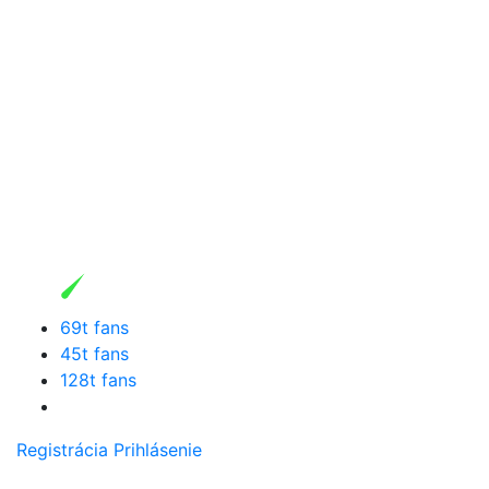
69t fans
45t fans
128t fans
Registrácia
Prihlásenie