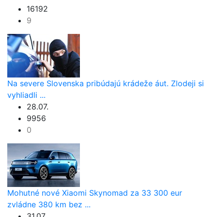
16192
9
Na severe Slovenska pribúdajú krádeže áut. Zlodeji si
vyhliadli ...
28.07.
9956
0
Mohutné nové Xiaomi Skynomad za 33 300 eur
zvládne 380 km bez ...
31.07.