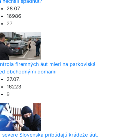
h nechali spadnúť?
28.07.
16986
27
ntrola firemných áut mieri na parkoviská
ed obchodnými domami
27.07.
16223
9
 severe Slovenska pribúdajú krádeže áut.