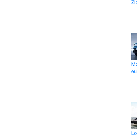
Zlo
Mo
eu
Lo