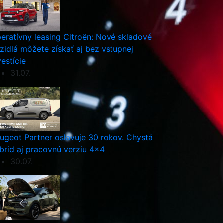
eratívny leasing Citroën: Nové skladové
zidlá môžete získať aj bez vstupnej
vestície
31.07.
ugeot Partner oslavuje 30 rokov. Chystá
brid aj pracovnú verziu 4×4
30.07.