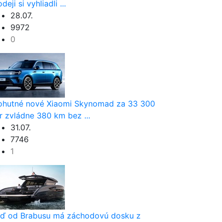
deji si vyhliadli ...
28.07.
9972
0
hutné nové Xiaomi Skynomad za 33 300
r zvládne 380 km bez ...
31.07.
7746
1
ď od Brabusu má záchodovú dosku z