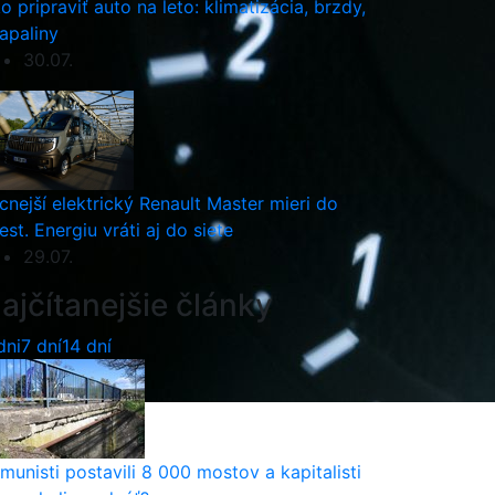
o pripraviť auto na leto: klimatizácia, brzdy,
apaliny
30.07.
cnejší elektrický Renault Master mieri do
est. Energiu vráti aj do siete
29.07.
ajčítanejšie články
dni
7 dní
14 dní
munisti postavili 8 000 mostov a kapitalisti