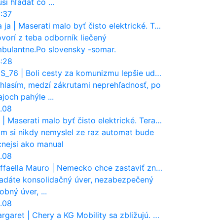
sí hľadať čo ...
:37
a ja
|
Maserati malo byť čisto elektrické. Teraz zisťuje, že potrebuje nový osemvalcový motor
vorí z teba odborník liečený
bulantne.Po slovensky -somar.
:28
S_76
|
Boli cesty za komunizmu lepšie udržiavané ako dnes?
hlasím, medzí zákrutami neprehľadnosť, po
ajoch pahýle ...
.08
|
Maserati malo byť čisto elektrické. Teraz zisťuje, že potrebuje nový osemvalcový motor
m si nikdy nemyslel ze raz automat bude
cnejsi ako manual
.08
ffaella Mauro
|
Nemecko chce zastaviť zneužívanie dotácií na elektromobily. Pritvrdí pravidlá
adáte konsolidačný úver, nezabezpečený
obný úver, ...
.08
rgaret
|
Chery a KG Mobility sa zbližujú. Číňania môžu získať 10 % bývalého SsangYongu