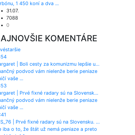
rbónu, 1 450 koní a dva ...
31.07.
7088
0
AJNOVŠIE KOMENTÁRE
vé
staršie
:54
rgaret
|
Boli cesty za komunizmu lepšie udržiavané ako dnes?
nančný podvod vám nielenže berie peniaze
ničí vaše ...
:53
rgaret
|
Prvé fixné radary sú na Slovensku. Posielajú už pokuty? Ukáže ich Waze?
nančný podvod vám nielenže berie peniaze
ničí vaše ...
:41
S_76
|
Prvé fixné radary sú na Slovensku. Posielajú už pokuty? Ukáže ich Waze?
e iba o to, že štát už nemá peniaze a preto