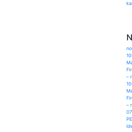
ka
N
no
10
Ma
Fi
– 
10
Ma
Fi
– 
07
PE
Id