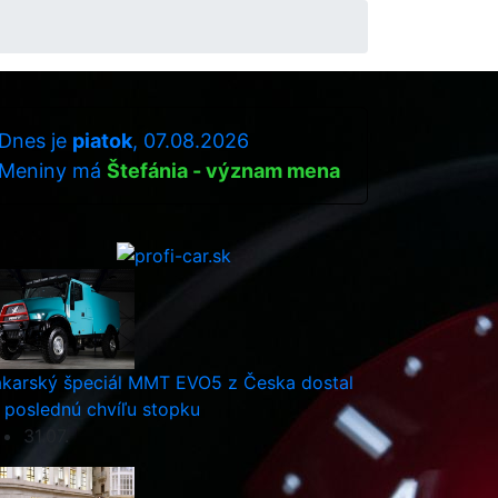
Dnes je
piatok
, 07.08.2026
Meniny má
Štefánia - význam mena
karský špeciál MMT EVO5 z Česka dostal
 poslednú chvíľu stopku
31.07.