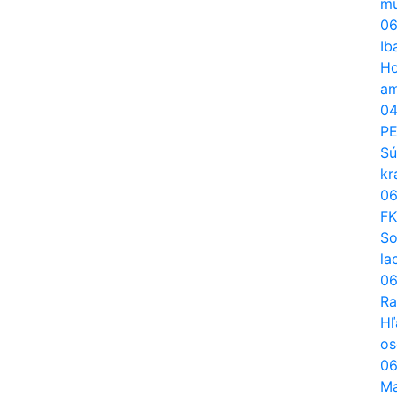
mu
06
Ib
Ho
am
04
PE
Sú
kr
06
FK
So
la
06
Ra
Hľ
os
06
Ma