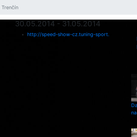
 Trenčín
30.05.2014 - 31.05.2014
http://speed-show-cz.tuning-sport.
Da
na