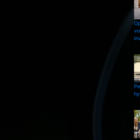
Op
vo
in
Pe
hy