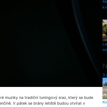
Ak
kv
La
mi
N
3 
é muziky na tradiční tuningový sraz, který se bude
Ko
enčíně. V pátek se brány letiště budou otvírat v