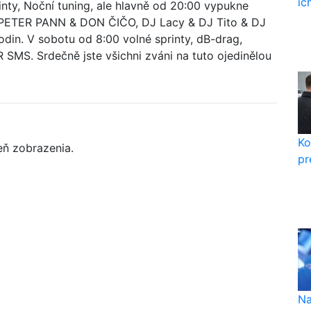
ic
inty, Noční tuning, ale hlavně od 20:00 vypukne
 & PETER PANN & DON ČIČO, DJ Lacy & DJ Tito & DJ
din. V sobotu od 8:00 volné sprinty, dB-drag,
 SMS. Srdečně jste všichni zváni na tuto ojedinělou
Ko
eň zobrazenia.
pr
Na