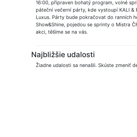
16:00, připraven bohatý program, volné spr
páteční večerní párty, kde vystoupí KALI
Luxus. Párty bude pokračovat do ranních ho
Show&Shine, pojedou se sprinty o Mistra ČR
akci, těšíme se na vás.
Najbližšie udalosti
Žiadne udalosti sa nenašli. Skúste zmeniť d