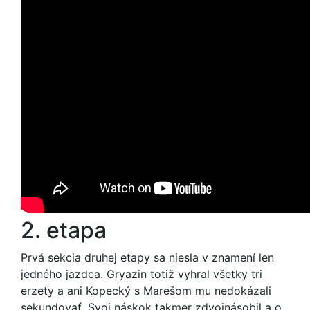
2. etapa
Prvá sekcia druhej etapy sa niesla v znamení len
jedného jazdca. Gryazin totiž vyhral všetky tri
erzety a ani Kopecký s Marešom mu nedokázali
sekundovať. Svoj náskok takmer zdvojnásobil a o