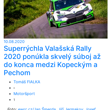
10.08.2020
Superrýchla Valašská Rally
2020 ponúkla skvelý súboj až
do konca medzi Kopeckým a
Pechom
Tomáš FIALKA
Motoršport
1
Foto:
ewrc.cz/Jan Šmerda, Jiří Jermakov, Josef