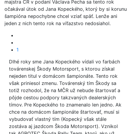
majstra ČR v podaní Václava Pecha sa tento rok
očakával útok od Jana Kopeckého, ktorý by si korunu
šampióna nepochybne chcel vziať späť. Lenže ani
jeden z nich tento rok na víťazstvo nedosiahol.
1
Dlhé roky sme Jana Kopeckého vídali vo farbách
továrenskej Škody Motorsport, s ktorou získal
nejeden titul v domácom šampionáte. Tento rok
však priniesol zmenu. Továrenský tím Škody sa
totiž rozhodol, že na MČR už nebude štartovať a
pôjde cestou podpory takzvaných dealerských
tímov. Pre Kopeckého to znamenalo len jedno. Ak
chce na domácom šampionáte štartovať, musí si
vybudovať vlastný tím (Kopecký však stále
zostáva aj jazdcom Škoda Motorsport). Vznikol
tak AGROTEC Škoda Rally Team, ktorý, ako už