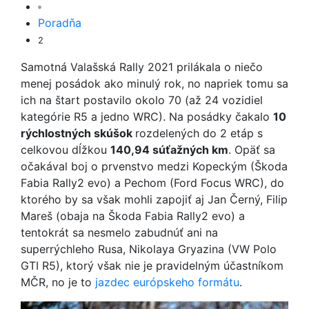
Poradňa
2
Samotná Valašská Rally 2021 prilákala o niečo
menej posádok ako minulý rok, no napriek tomu sa
ich na štart postavilo okolo 70 (až 24 vozidiel
kategórie R5 a jedno WRC). Na posádky čakalo
10
rýchlostných skúšok
rozdelených do 2 etáp s
celkovou dĺžkou
140,94 súťažných km
. Opäť sa
očakával boj o prvenstvo medzi Kopeckým (Škoda
Fabia Rally2 evo) a Pechom (Ford Focus WRC), do
ktorého by sa však mohli zapojiť aj Jan Černý, Filip
Mareš (obaja na Škoda Fabia Rally2 evo) a
tentokrát sa nesmelo zabudnúť ani na
superrýchleho Rusa, Nikolaya Gryazina (VW Polo
GTI R5), ktorý však nie je pravidelným účastníkom
MČR, no je to
jazdec európskeho formátu
.