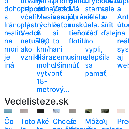
o
útvary
narazil
premýšľať.
Baltu.
urýchľovať
odtrhnú
Op
dohode
pripomínajúce
do
Vedci
Má
starnutie
sa
a
s
včelí
Mesiaca
varujú,
chrániť
celého
a
Ant
Iránom,
plást.
rýchlosťou
že
ruskú
tela.
šíriť
útoč
realita
Vedci
8
si
tieňovú
Keď
ďalej
na
na
netušia,
700
to
flotilu
ho
reá
mori
ako
km/h.
ani
vypli,
sy
je
vznikli
Náraz
nemusíme
zlepšila
aj
iná
mohol
všimnúť
sa
web
vytvoriť
pamäť,...
18-
metrový...
Vedelisteze.sk
Čo
Toto
Aké
Chceš
Je
Môže
Aj
Pre