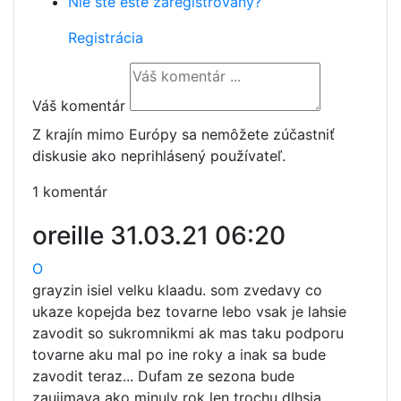
Nie ste ešte zaregistrovaný?
Registrácia
Váš komentár
Z krajín mimo Európy sa nemôžete zúčastniť
diskusie ako neprihlásený používateľ.
1 komentár
oreille
31.03.21 06:20
O
grayzin isiel velku klaadu. som zvedavy co
ukaze kopejda bez tovarne lebo vsak je lahsie
zavodit so sukromnikmi ak mas taku podporu
tovarne aku mal po ine roky a inak sa bude
zavodit teraz... Dufam ze sezona bude
zaujimava ako minuly rok len trochu dlhsia.