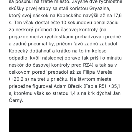
sa posunul na tretie miesto. Zvyšné dve rýchlostné
skúšky prvej etapy sa stali korisťou Gryazina,
ktorý svoj náskok na Kopeckého navýšil až na 17,6
s. Ten však dostal ešte 10 sekundovú penalizáciu
za neskorý príchod do časovej kontroly (na
prejazde medzi rychlostkami prehadzovali predné
a zadné pneumatiky, pričom ľavú zadnú zabudol
Kopecký dotiahnuť a krátko na to im koleso
odpadlo, kvôli následnej oprave tak prišli o minútu
neskôr do časovej kontroly pred RZ4) a tak sa v
celkovom poradí prepadol až za Filipa Mareša
(+20,2 s) na tretiu priečku. Na štvrtom mieste
priebežne figuroval Adam Březík (Fabia R5) +35,1
s, ktorému však so stratou 1,4 s na krk dýchal Jan
Černý.