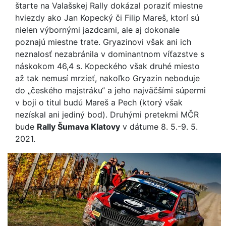
štarte na Valašskej Rally dokázal poraziť miestne
hviezdy ako Jan Kopecký či Filip Mareš, ktorí sú
nielen výbornými jazdcami, ale aj dokonale
poznajú miestne trate. Gryazinovi však ani ich
neznalosť nezabránila v dominantnom víťazstve s
náskokom 46,4 s. Kopeckého však druhé miesto
až tak nemusí mrzieť, nakoľko Gryazin neboduje
do „českého majstráku“ a jeho najväčšími súpermi
v boji o titul budú Mareš a Pech (ktorý však
nezískal ani jediný bod). Druhými pretekmi MČR
bude
Rally Šumava Klatovy
v dátume 8. 5.-9. 5.
2021.