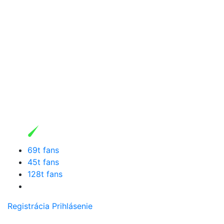
69t fans
45t fans
128t fans
Registrácia
Prihlásenie