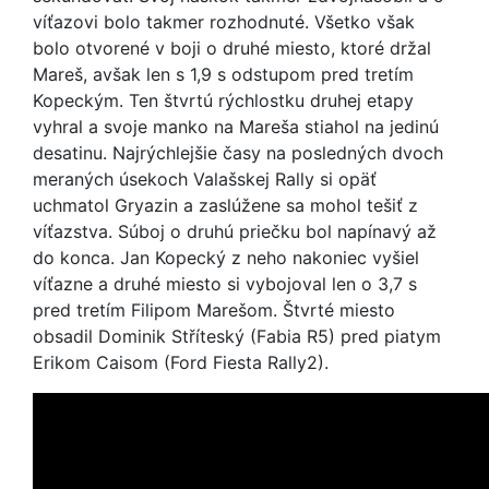
víťazovi bolo takmer rozhodnuté. Všetko však
bolo otvorené v boji o druhé miesto, ktoré držal
Mareš, avšak len s 1,9 s odstupom pred tretím
Kopeckým. Ten štvrtú rýchlostku druhej etapy
vyhral a svoje manko na Mareša stiahol na jedinú
desatinu. Najrýchlejšie časy na posledných dvoch
meraných úsekoch Valašskej Rally si opäť
uchmatol Gryazin a zaslúžene sa mohol tešiť z
víťazstva. Súboj o druhú priečku bol napínavý až
do konca. Jan Kopecký z neho nakoniec vyšiel
víťazne a druhé miesto si vybojoval len o 3,7 s
pred tretím Filipom Marešom. Štvrté miesto
obsadil Dominik Stříteský (Fabia R5) pred piatym
Erikom Caisom (Ford Fiesta Rally2).