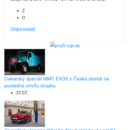
2
0
Odpovedať
Dakarský špeciál MMT EVO5 z Česka dostal na
poslednú chvíľu stopku
31.07.