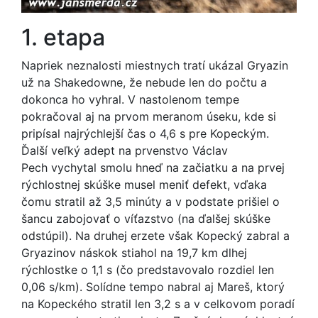
1. etapa
Napriek neznalosti miestnych tratí ukázal Gryazin
už na Shakedowne, že nebude len do počtu a
dokonca ho vyhral. V nastolenom tempe
pokračoval aj na prvom meranom úseku, kde si
pripísal najrýchlejší čas o 4,6 s pre Kopeckým.
Ďalší veľký adept na prvenstvo Václav
Pech vychytal smolu hneď na začiatku a na prvej
rýchlostnej skúške musel meniť defekt, vďaka
čomu stratil až 3,5 minúty a v podstate prišiel o
šancu zabojovať o víťazstvo (na ďalšej skúške
odstúpil). Na druhej erzete však Kopecký zabral a
Gryazinov náskok stiahol na 19,7 km dlhej
rýchlostke o 1,1 s (čo predstavovalo rozdiel len
0,06 s/km). Solídne tempo nabral aj Mareš, ktorý
na Kopeckého stratil len 3,2 s a v celkovom poradí