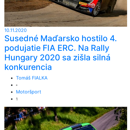
10.11.2020
Susedné Maďarsko hostilo 4.
podujatie FIA ERC. Na Rally
Hungary 2020 sa zišla silná
konkurencia
Tomáš FIALKA
Motoršport
1