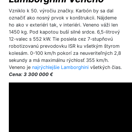
Vzniklo k 50. výročiu značky. Karbón by sa dal
označiť ako nosný prvok v konštrukcii. Nájdeme
ho ako v exteriéri tak, v interiéri. Veneno váži len
1450 kg. Pod kapotou buší silné srdce. 6,5-litrový
12-valec s 552 kW. Tie posiela cez 7-stupňovú
robotizovanú prevodovku ISR ku všetkým štyrom
kolesám. 0-100 km/h pokorí za neuveriteľných 2,8
sekundy a má maximálnu rýchlosť 355 km/h.
Veneno je
najrýchlejšie Lamborghini
všetkých čias.
Cena: 3 300 000 €