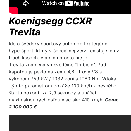
Koenigsegg CCXR
Trevita
Ide o švédsky športový automobil kategórie
hyperšport, ktorý v špeciálnej verzii existuje len v
troch kusoch. Viac ich prosto nie je.
Trevita znamená vo švédčine "tri biele". Pod
kapotou je peklo na zemi. 4,8-litrový V8 s
výkonom 759 kW / 1032 koní a 1080 Nm. Vďaka
týmto parametrom dokáže 100 km/h z pevného
štartu pokoriť za 2,9 sekundy a uháňať
maximálnou rýchlosťou viac ako 410 km/h.
Cena:
2 100 000 €