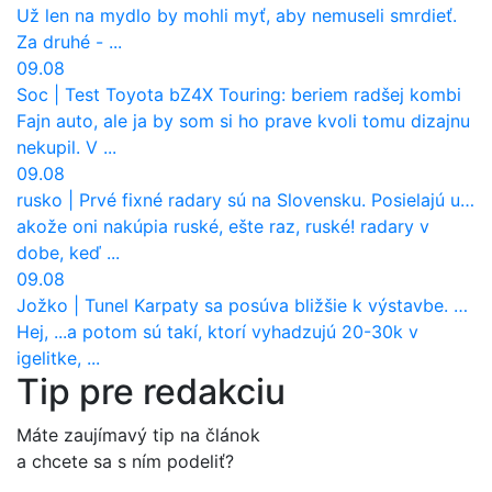
Už len na mydlo by mohli myť, aby nemuseli smrdieť.
Za druhé - ...
09.08
Soc
|
Test Toyota bZ4X Touring: beriem radšej kombi
Fajn auto, ale ja by som si ho prave kvoli tomu dizajnu
nekupil. V ...
09.08
rusko
|
Prvé fixné radary sú na Slovensku. Posielajú už pokuty? Ukáže ich Waze?
akože oni nakúpia ruské, ešte raz, ruské! radary v
dobe, keď ...
09.08
Jožko
|
Tunel Karpaty sa posúva bližšie k výstavbe. NDS urobila dôležitý krok
Hej, ...a potom sú takí, ktorí vyhadzujú 20-30k v
igelitke, ...
Tip pre redakciu
Máte zaujímavý tip na článok
a chcete sa s ním podeliť?