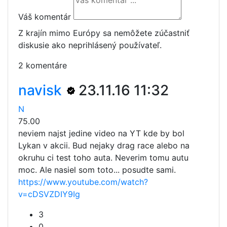
Váš komentár
Z krajín mimo Európy sa nemôžete zúčastniť
diskusie ako neprihlásený používateľ.
2 komentáre
navisk
23.11.16 11:32
N
75.00
neviem najst jedine video na YT kde by bol
Lykan v akcii. Bud nejaky drag race alebo na
okruhu ci test toho auta. Neverim tomu autu
moc. Ale nasiel som toto... posudte sami.
https://www.youtube.com/watch?
v=cDSVZDIY9Ig
3
0