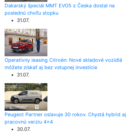
Dakarský špeciál MMT EVO5 z Česka dostal na
poslednú chvíľu stopku
31.07.
Operatívny leasing Citroën: Nové skladové vozidlá
môžete získať aj bez vstupnej investície
31.07.
Peugeot Partner oslavuje 30 rokov. Chystá hybrid aj
pracovnú verziu 4×4
30.07.