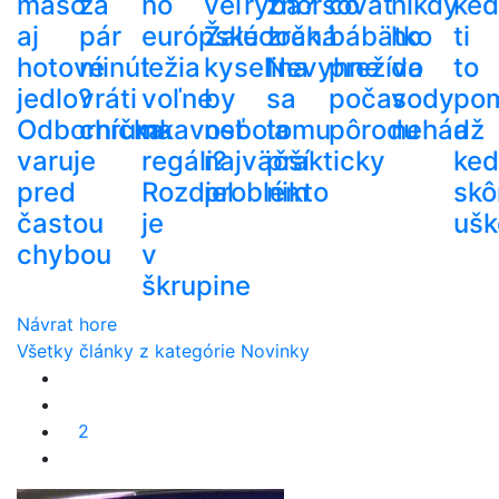
mäso
za
no
veľryba?
zhoršovať
čo
nikdy
ke
aj
pár
európske
Žalúdočná
zrak.
bábätko
ho
ti
hotové
minút
ležia
kyselina
Nevyhne
prežíva
do
to
jedlo?
vráti
voľne
by
sa
počas
vody
po
Odborníčka
chrumkavosť
na
nebola
tomu
pôrodu
nehádž
a
varuje
regáli?
najväčší
prakticky
ke
pred
Rozdiel
problém
nikto
skô
častou
je
ušk
chybou
v
škrupine
Návrat hore
Všetky články z kategórie Novinky
2