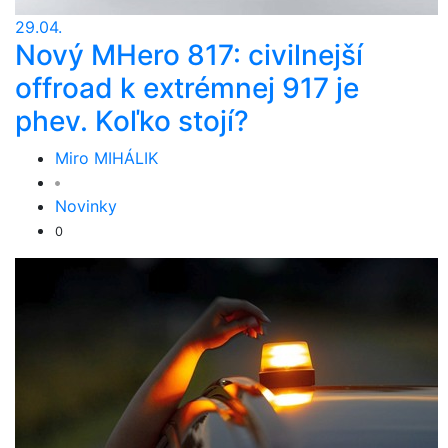
29.04.
Nový MHero 817: civilnejší
offroad k extrémnej 917 je
phev. Koľko stojí?
Miro MIHÁLIK
Novinky
0