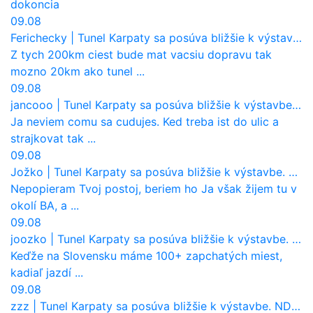
dokoncia
09.08
Ferichecky
|
Tunel Karpaty sa posúva bližšie k výstavbe. NDS urobila dôležitý krok
Z tych 200km ciest bude mat vacsiu dopravu tak
mozno 20km ako tunel ...
09.08
jancooo
|
Tunel Karpaty sa posúva bližšie k výstavbe. NDS urobila dôležitý krok
Ja neviem comu sa cudujes. Ked treba ist do ulic a
strajkovat tak ...
09.08
Jožko
|
Tunel Karpaty sa posúva bližšie k výstavbe. NDS urobila dôležitý krok
Nepopieram Tvoj postoj, beriem ho Ja však žijem tu v
okolí BA, a ...
09.08
joozko
|
Tunel Karpaty sa posúva bližšie k výstavbe. NDS urobila dôležitý krok
Keďže na Slovensku máme 100+ zapchatých miest,
kadiaľ jazdí ...
09.08
zzz
|
Tunel Karpaty sa posúva bližšie k výstavbe. NDS urobila dôležitý krok