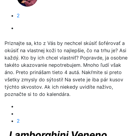
2
Priznajte sa, kto z Vás by nechcel skúsiť šoférovať a
okúsiť na vlastnej koži to najlepšie, čo na trhu je? Asi
každý. Kto by ich chcel vlastniť? Popravde, ja osobne
takéto ukazovanie nepotrebujem. Mnoho ľudí však
áno. Preto prinášam tieto 4 autá. Nakŕmite si preto
všetky zmysly do sýtosti! Na svete je iba pár kusov
týchto skvostov. Ak ich niekedy uvidíte naživo,
poznačte si to do kalendára.
2
Lamborghini Veneno