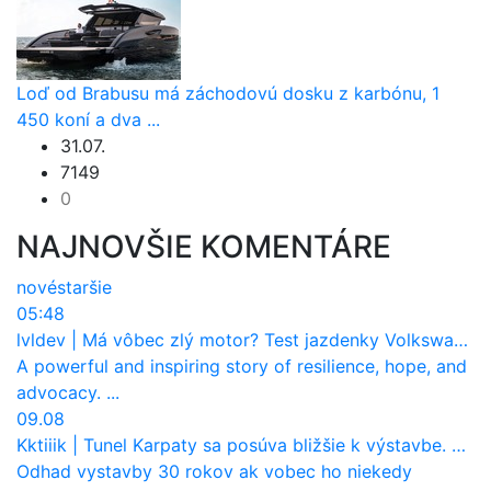
Loď od Brabusu má záchodovú dosku z karbónu, 1
450 koní a dva ...
31.07.
7149
0
NAJNOVŠIE KOMENTÁRE
nové
staršie
05:48
lvldev
|
Má vôbec zlý motor? Test jazdenky Volkswagen T-Roc (2017 až 2025)
A powerful and inspiring story of resilience, hope, and
advocacy. ...
09.08
Kktiiik
|
Tunel Karpaty sa posúva bližšie k výstavbe. NDS urobila dôležitý krok
Odhad vystavby 30 rokov ak vobec ho niekedy