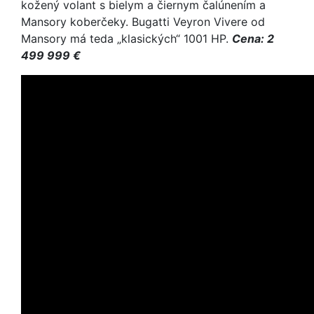
kožený volant s bielym a čiernym čalúnením a
Mansory koberčeky. Bugatti Veyron Vivere od
Mansory má teda „klasických“ 1001 HP.
Cena: 2
499 999 €