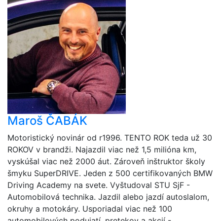
Maroš ČABÁK
Motoristický novinár od r1996. TENTO ROK teda už 30
ROKOV v brandži. Najazdil viac než 1,5 milióna km,
vyskúšal viac než 2000 áut. Zároveň inštruktor školy
šmyku SuperDRIVE. Jeden z 500 certifikovaných BMW
Driving Academy na svete. Vyštudoval STU SjF -
Automobilová technika. Jazdil alebo jazdí autoslalom,
okruhy a motokáry. Usporiadal viac než 100
automobilových podujatí, pretekov a akcií -