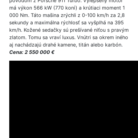
pôvodom z Porsche 911 Turbo. Vylepšený motor
má výkon 566 kW (770 koní) a krútiaci moment 1
000 Nm. Táto mašina zrýchli z 0-100 km/h za 2,8
sekundy a maximálna rýchlosť sa vyšplhá na 395
km/h. Kožené sedačky sú prešívané niťou s pravým
zlatom. Tomu sa vraví luxus. Vnútri sa okrem iného
aj nachádzajú drahé kamene, titán alebo karbón.
Cena: 2 550 000 €