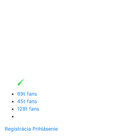
69t fans
45t fans
128t fans
Registrácia
Prihlásenie