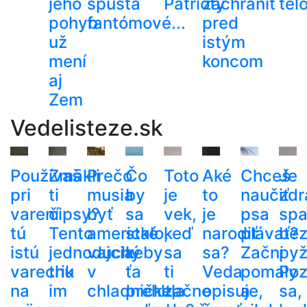
jeho
spúšťa
Patrioty
zachrániť
tel
pohyb
fantómové...
pred
už
istým
mení
koncom
aj
Zem
Vedelisteze.sk
Používaš
Zmäkli
Prečo
Čo
Toto
Aké
Chceš
Je
pri
ti
musia
by
je
to
naučiť
zdr
varení
čipsy?
byť
sa
vek,
je
psa
spa
tú
Tento
americké
stalo,
keď
narodiť
plávať?
be
istú
jednoduchý
vajcia
keby
sa
sa?
Začni
py
varechu
trik
v
ťa
ti
Veda
pomaly
Poz
na
im
chladničke,
prehltla
začne
opisuje,
a
sa,