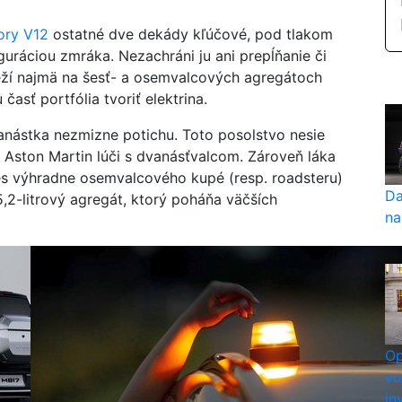
ory V12
ostatné dve dekády kľúčové, pod tlakom
uráciou zmráka. Nezachráni ju ani prepĺňanie či
leží najmä na šesť- a osemvalcových agregátoch
sť portfólia tvoriť elektrina.
anástka nezmizne potichu. Toto posolstvo nesie
 Aston Martin lúči s dvanásťvalcom. Zároveň láka
es výhradne osemvalcového kupé (resp. roadsteru)
Da
,2-litrový agregát, ktorý poháňa väčších
na
Op
vo
in