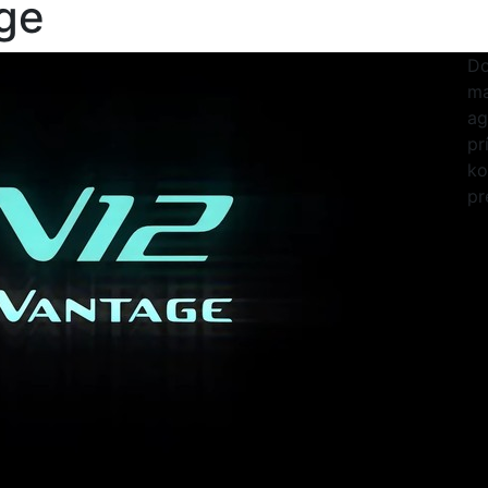
ge
Do
ma
ag
pr
ko
pr