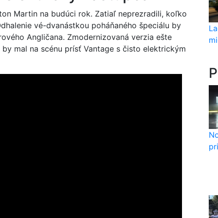
n Martin na budúci rok. Zatiaľ neprezradili, koľko
. Odhalenie vé-dvanástkou poháňaného špeciálu by
La
erového Angličana. Zmodernizovaná verzia ešte
mi
 by mal na scénu prísť Vantage s čisto elektrickým
P
No
pr