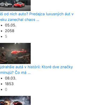
š od nich auto? Predajca luxusných áut v
sku zanechal chaos ...
05.05.
2058
5
nom
jdrahšie autá v histórii: Ktoré dve značky
minujú? Čo má ...
08.03.
1853
0