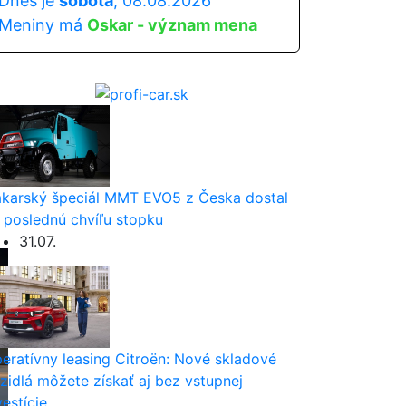
Dnes je
sobota
, 08.08.2026
Meniny má
Oskar - význam mena
karský špeciál MMT EVO5 z Česka dostal
 poslednú chvíľu stopku
31.07.
eratívny leasing Citroën: Nové skladové
zidlá môžete získať aj bez vstupnej
vestície