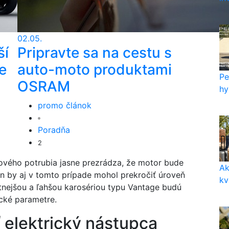
02.05.
ší
Pripravte sa na cestu s
e
auto-moto produktami
Pe
OSRAM
hy
promo článok
Poradňa
2
ového potrubia jasne prezrádza, že motor bude
Ak
n by aj v tomto prípade mohol prekročiť úroveň
kv
tnejšou a ľahšou karosériou typu Vantage budú
ké parametre.
 elektrický nástupca