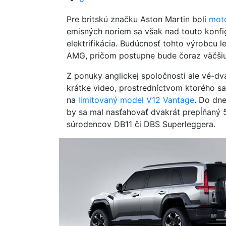
Pre britskú značku Aston Martin boli
mot
emisných noriem sa však nad touto konfig
elektrifikácia. Budúcnosť tohto výrobcu 
AMG, pričom postupne bude čoraz väčšiu ča
Z ponuky anglickej spoločnosti ale vé-dv
krátke video, prostredníctvom ktorého sa
na
limitovaný model V12 Vantage
. Do dn
by sa mal nasťahovať dvakrát prepĺňaný 5
súrodencov DB11 či DBS Superleggera.