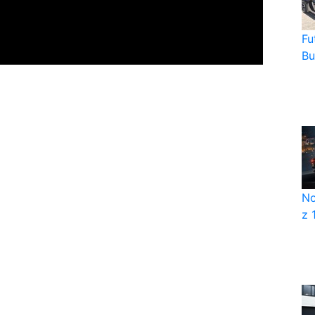
Fu
Bu
No
z 