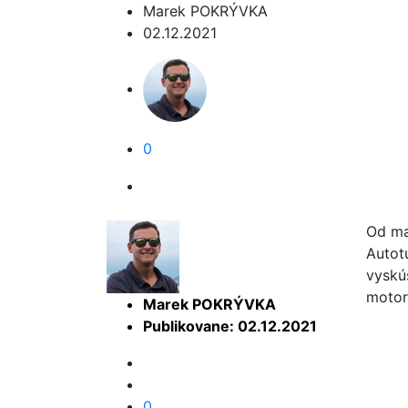
Marek POKRÝVKA
02.12.2021
0
Od ma
Autot
vyskú
motork
Marek POKRÝVKA
Publikovane: 02.12.2021
0