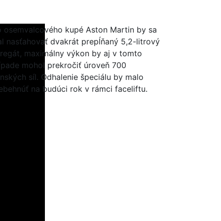
 osemvalcového kupé Aston Martin by sa
l nasťahovať dvakrát prepĺňaný 5,2-litrový
regát, maximálny výkon by aj v tomto
ípade mohol prekročiť úroveň 700
nských síl. Odhalenie špeciálu by malo
ebehnúť na budúci rok v rámci faceliftu.