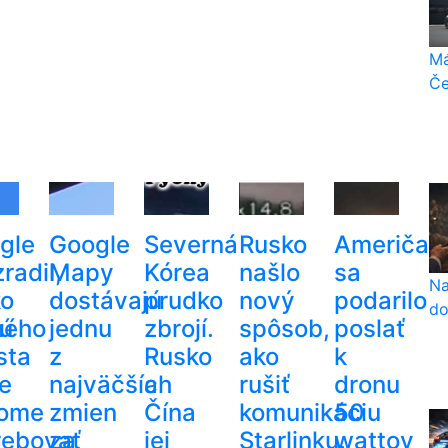
Má
Če
gle
Google
Severná
Rusko
Američa
radil,
Mapy
Kórea
našlo
sa
Na
ko
dostávajú
prudko
nový
podarilo
do
kú
ného
jednu
zbrojí.
spôsob,
poslať
sta
z
Rusko
ako
k
e
najväčších
a
rušiť
dronu
ome
zmien
Čína
komunikáciu
50
rebovať
za
jej
Starlinku.
wattov