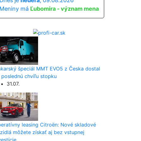
Dnes je
nedeľa
, 09.08.2026
Meniny má
Ľubomíra - význam mena
karský špeciál MMT EVO5 z Česka dostal
 poslednú chvíľu stopku
31.07.
eratívny leasing Citroën: Nové skladové
zidlá môžete získať aj bez vstupnej
vestície