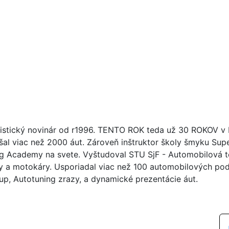
istický novinár od r1996. TENTO ROK teda už 30 ROKOV v br
šal viac než 2000 áut. Zároveň inštruktor školy šmyku Su
ng Academy na svete. Vyštudoval STU SjF - Automobilová tec
y a motokáry. Usporiadal viac než 100 automobilových poduj
up, Autotuning zrazy, a dynamické prezentácie áut.