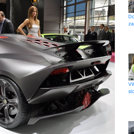
Do
za
VW
sl