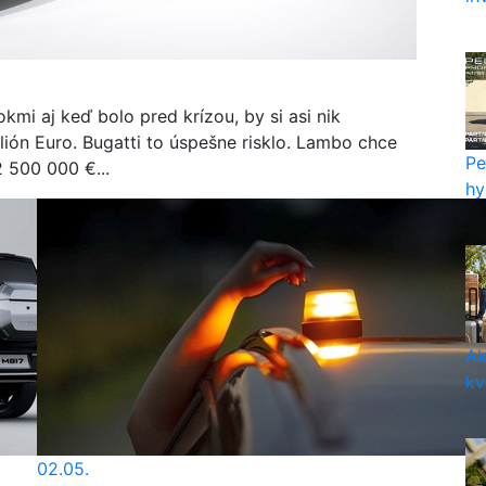
kmi aj keď bolo pred krízou, by si asi nik
lión Euro. Bugatti to úspešne risklo. Lambo chce
Pe
2 500 000 €...
hy
Ak
kv
02.05.