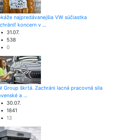
káže najpredávanejšia VW súčiastka
chrániť koncern v ...
31.07.
538
0
 Group škrtá. Zachráni lacná pracovná sila
ovenské a ...
30.07.
1841
13