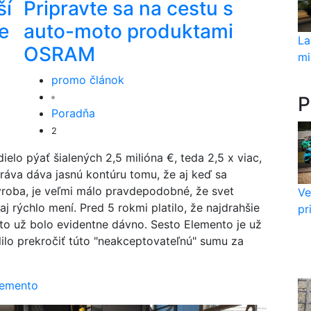
ší
Pripravte sa na cestu s
e
auto-moto produktami
La
OSRAM
mi
promo článok
P
Poradňa
2
ielo pýať šialených 2,5 milióna €, teda 2,5 x viac,
správa dáva jasnú kontúru tomu, že aj keď sa
roba, je veľmi málo pravdepodobné, že svet
Ve
j rýchlo mení. Pred 5 rokmi platilo, že najdrahšie
pr
 to už bolo evidentne dávno. Sesto Elemento je už
olilo prekročiť túto "neakceptovateľnú" sumu za
lemento