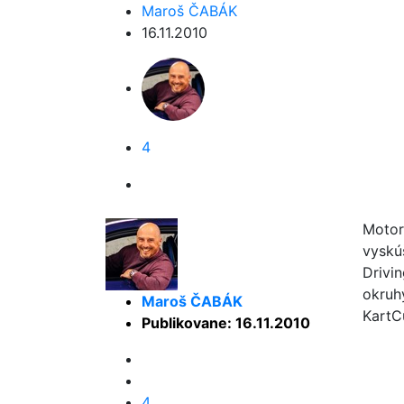
Maroš ČABÁK
16.11.2010
4
Motor
vyskú
Drivi
okruh
Maroš ČABÁK
KartC
Publikovane: 16.11.2010
4