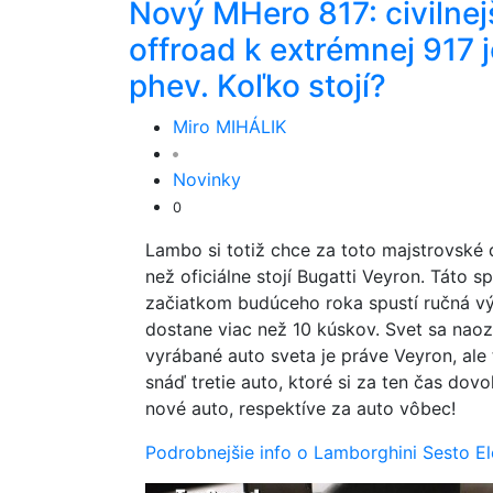
Nový MHero 817: civilnej
offroad k extrémnej 917 j
phev. Koľko stojí?
Miro MIHÁLIK
Novinky
0
Lambo si totiž chce za toto majstrovské d
než oficiálne stojí Bugatti Veyron. Táto 
začiatkom budúceho roka spustí ručná vý
dostane viac než 10 kúskov. Svet sa naoza
vyrábané auto sveta je práve Veyron, ale
snáď tretie auto, ktoré si za ten čas dov
nové auto, respektíve za auto vôbec!
Podrobnejšie info o Lamborghini Sesto E