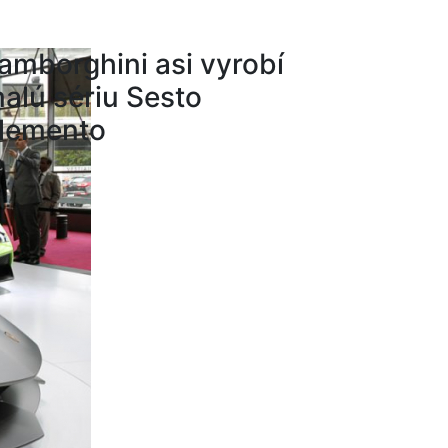
amborghini asi vyrobí
alú sériu Sesto
lemento