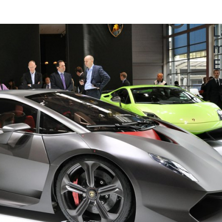
L
m
E