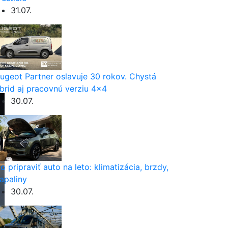
31.07.
ugeot Partner oslavuje 30 rokov. Chystá
brid aj pracovnú verziu 4×4
30.07.
o pripraviť auto na leto: klimatizácia, brzdy,
apaliny
30.07.