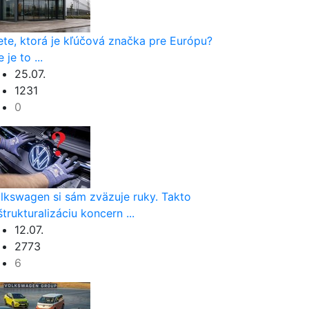
ete, ktorá je kľúčová značka pre Európu?
 je to ...
25.07.
1231
0
lkswagen si sám zväzuje ruky. Takto
štrukturalizáciu koncern ...
12.07.
2773
6