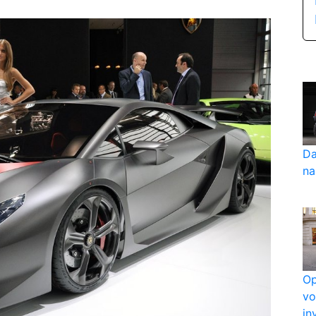
Da
na
Op
vo
in