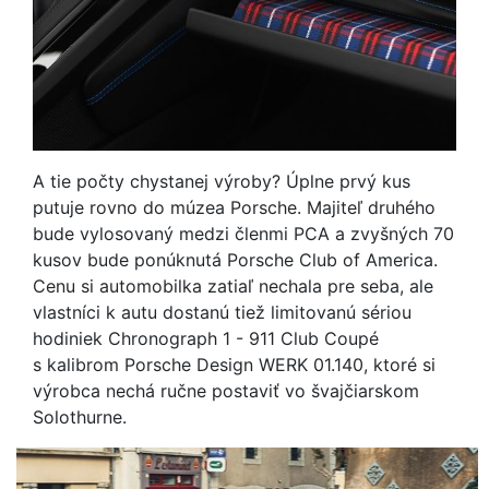
A tie počty chystanej výroby? Úplne prvý kus
putuje rovno do múzea Porsche. Majiteľ druhého
bude vylosovaný medzi členmi PCA a zvyšných 70
kusov bude ponúknutá Porsche Club of America.
Cenu si automobilka zatiaľ nechala pre seba, ale
vlastníci k autu dostanú tiež limitovanú sériou
hodiniek Chronograph 1 - 911 Club Coupé
s kalibrom Porsche Design WERK 01.140, ktoré si
výrobca nechá ručne postaviť vo švajčiarskom
Solothurne.