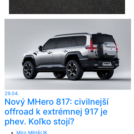
29.04.
Nový MHero 817: civilnejší
offroad k extrémnej 917 je
phev. Koľko stojí?
Miro MIHÁLIK