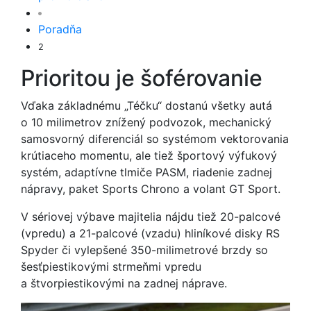
Poradňa
2
Prioritou je šoférovanie
Vďaka základnému „Téčku“ dostanú všetky autá
o 10 milimetrov znížený podvozok, mechanický
samosvorný diferenciál so systémom vektorovania
krútiaceho momentu, ale tiež športový výfukový
systém, adaptívne tlmiče PASM, riadenie zadnej
nápravy, paket Sports Chrono a volant GT Sport.
V sériovej výbave majitelia nájdu tiež 20-palcové
(vpredu) a 21-palcové (vzadu) hliníkové disky RS
Spyder či vylepšené 350-milimetrové brzdy so
šesťpiestikovými strmeňmi vpredu
a štvorpiestikovými na zadnej náprave.