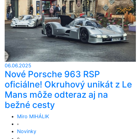
06.06.2025
Nové Porsche 963 RSP
oficiálne! Okruhový unikát z Le
Mans môže odteraz aj na
bežné cesty
Miro MIHÁLIK
Novinky