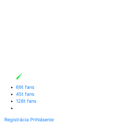
69t fans
45t fans
128t fans
Registrácia
Prihlásenie