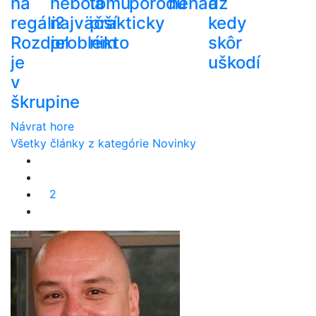
na
nebola
tomu
pôrodu
nehádž
a
regáli?
najväčší
prakticky
kedy
Rozdiel
problém
nikto
skôr
je
uškodí
v
škrupine
Návrat hore
Všetky články z kategórie Novinky
2