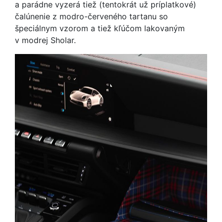
a parádne vyzerá tiež (tentokrát už príplatkové)
čalúnenie z modro-červeného tartanu so
špeciálnym vzorom a tiež kľúčom lakovaným
v modrej Sholar.