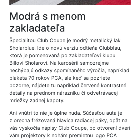
Modrá s menom
zakladateľa
Špecialitou Club Coupe je modrý metalický lak
Sholarblue. Ide o novú verziu odtieňa Clubblau,
ktorá je pomenovaná po zakladateľovi klubu
Billovi Sholarovi. Na karosérii samozrejme
nechýbajú odkazy spomínaného výročia, napríklad
plaketa 70 rokov PCA, ale keď sa pozriete
pozorne, nájdete tu napríklad červené kontrastné
detaily na prednom nárazníku či odvetrávacej
mriežky zadnej kapoty.
Ani vnútri to nie je úplne nuda. Súčasťou auta je
z orecha frézovaná hlavica radiacej páky, opäť na
vás vyskočia nápisy Club Coupe, po otvorení dverí
vám projektory k nohám premietnu logo PCA