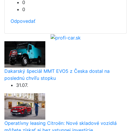
0
0
Odpovedať
Dakarský špeciál MMT EVO5 z Česka dostal na
poslednú chvíľu stopku
31.07.
Operatívny leasing Citroën: Nové skladové vozidlá
môžete získať aj bez vstupnej investície