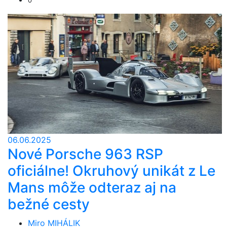
0
06.06.2025
Nové Porsche 963 RSP
oficiálne! Okruhový unikát z Le
Mans môže odteraz aj na
bežné cesty
Miro MIHÁLIK