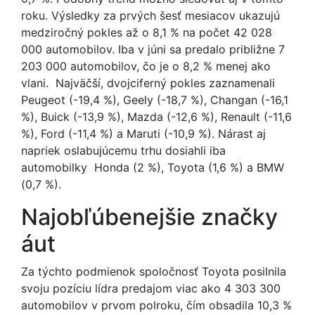
roku. Výsledky za prvých šesť mesiacov ukazujú
medziročný pokles až o 8,1 % na počet 42 028
000 automobilov. Iba v júni sa predalo približne 7
203 000 automobilov, čo je o 8,2 % menej ako
vlani. Najväčší, dvojciferný pokles zaznamenali
Peugeot (-19,4 %), Geely (-18,7 %), Changan (-16,1
%), Buick (-13,9 %), Mazda (-12,6 %), Renault (-11,6
%), Ford (-11,4 %) a Maruti (-10,9 %). Nárast aj
napriek oslabujúcemu trhu dosiahli iba
automobilky Honda (2 %), Toyota (1,6 %) a BMW
(0,7 %).
Najobľúbenejšie značky
áut
Za týchto podmienok spoločnosť Toyota posilnila
svoju pozíciu lídra predajom viac ako 4 303 300
automobilov v prvom polroku, čím obsadila 10,3 %