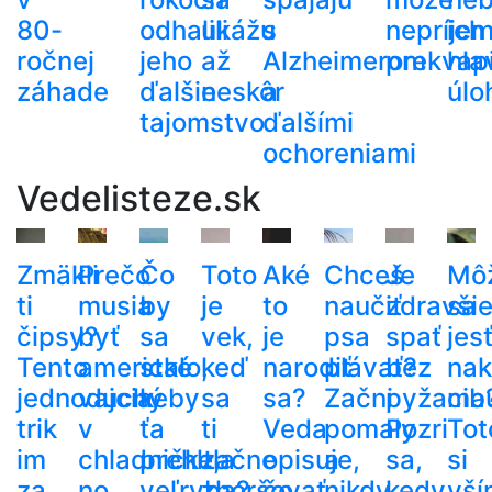
80-
odhalili
ukážu
s
nepríje
ich
ročnej
jeho
až
Alzheimerom
prekvapi
hla
záhade
ďalšie
neskôr
a
úlo
tajomstvo
ďalšími
ochoreniami
Vedelisteze.sk
Zmäkli
Prečo
Čo
Toto
Aké
Chceš
Je
Mô
ti
musia
by
je
to
naučiť
zdravši
sa
čipsy?
byť
sa
vek,
je
psa
spať
jes
Tento
americké
stalo,
keď
narodiť
plávať?
bez
nak
jednoduchý
vajcia
keby
sa
sa?
Začni
pyžama
cib
trik
v
ťa
ti
Veda
pomaly
Pozri
Tot
im
chladničke,
prehltla
začne
opisuje,
a
sa,
si
za
no
veľryba?
zhoršovať
čo
nikdy
kedy
vší