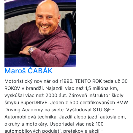
Maroš ČABÁK
Motoristický novinár od r1996. TENTO ROK teda už 30
ROKOV v brandži. Najazdil viac než 1,5 milióna km,
vyskúšal viac než 2000 áut. Zároveň inštruktor školy
šmyku SuperDRIVE. Jeden z 500 certifikovaných BMW
Driving Academy na svete. Vyštudoval STU SjF -
Automobilová technika. Jazdil alebo jazdí autoslalom,
okruhy a motokáry. Usporiadal viac než 100
automobilových podujatí, pretekov a akcií -