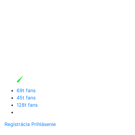
69t fans
45t fans
128t fans
Registrácia
Prihlásenie