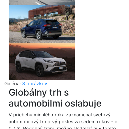
Galéria:
3 obrázkov
Globálny trh s
automobilmi oslabuje
V priebehu minulého roka zaznamenal svetový
automobilový trh prvý pokles za sedem rokov - o
0,7 %. Podobný trend možno sledovať aj v tomto