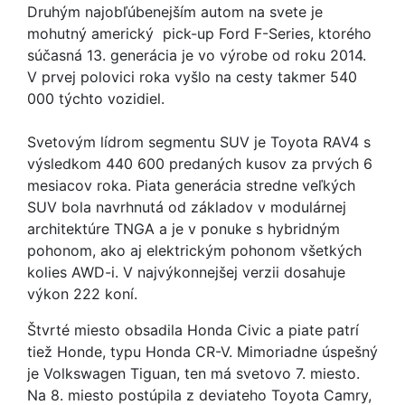
Druhým najobľúbenejším autom na svete je
mohutný americký pick-up Ford F-Series, ktorého
súčasná 13. generácia je vo výrobe od roku 2014.
V prvej polovici roka vyšlo na cesty takmer 540
000 týchto vozidiel.
Svetovým lídrom segmentu SUV je Toyota RAV4 s
výsledkom 440 600 predaných kusov za prvých 6
mesiacov roka. Piata generácia stredne veľkých
SUV bola navrhnutá od základov v modulárnej
architektúre TNGA a je v ponuke s hybridným
pohonom, ako aj elektrickým pohonom všetkých
kolies AWD-i. V najvýkonnejšej verzii dosahuje
výkon 222 koní.
Štvrté miesto obsadila Honda Civic a piate patrí
tiež Honde, typu Honda CR-V. Mimoriadne úspešný
je Volkswagen Tiguan, ten má svetovo 7. miesto.
Na 8. miesto postúpila z deviateho Toyota Camry,