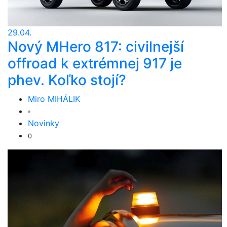
29.04.
Nový MHero 817: civilnejší
offroad k extrémnej 917 je
phev. Koľko stojí?
Miro MIHÁLIK
Novinky
0