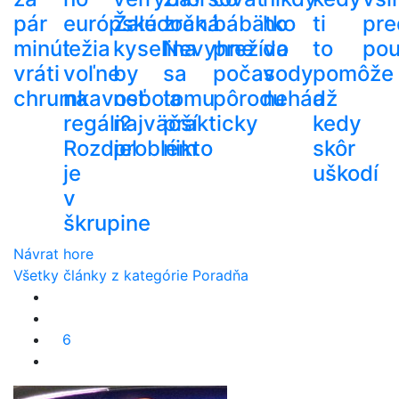
pár
európske
Žalúdočná
zrak.
bábätko
ho
ti
pre
minút
ležia
kyselina
Nevyhne
prežíva
do
to
pou
vráti
voľne
by
sa
počas
vody
pomôže
chrumkavosť
na
nebola
tomu
pôrodu
nehádž
a
regáli?
najväčší
prakticky
kedy
Rozdiel
problém
nikto
skôr
je
uškodí
v
škrupine
Návrat hore
Všetky články z kategórie Poradňa
6