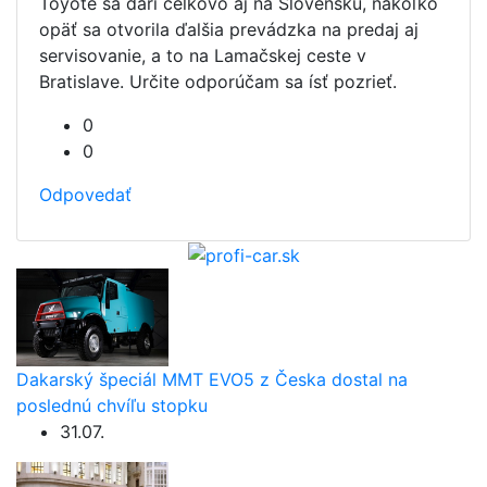
Toyote sa darí celkovo aj na Slovensku, nakoľko
opäť sa otvorila ďalšia prevádzka na predaj aj
servisovanie, a to na Lamačskej ceste v
Bratislave. Určite odporúčam sa ísť pozrieť.
0
0
Odpovedať
Dakarský špeciál MMT EVO5 z Česka dostal na
poslednú chvíľu stopku
31.07.