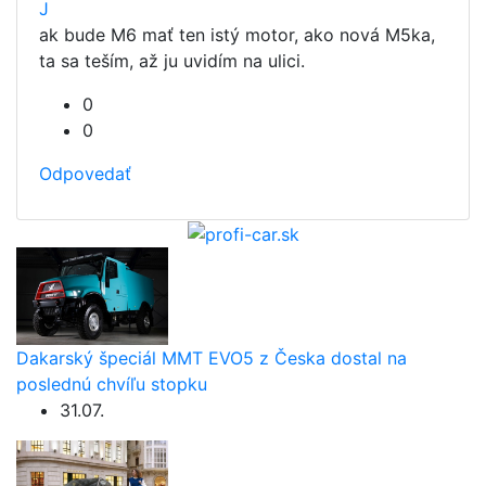
J
ak bude M6 mať ten istý motor, ako nová M5ka,
ta sa teším, až ju uvidím na ulici.
0
0
Odpovedať
Dakarský špeciál MMT EVO5 z Česka dostal na
poslednú chvíľu stopku
31.07.