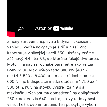
Zmeny zároveň prispievajú k dynamickejšiemu
vzhľadu, keďže nový typ je širší a nižší. Pod
kapotou je v silnejšej verzii 650i uložený známe
zážihový 4,4-liter V8, do ktorého fúkajú dve turbá.
Motor má navlas rovnaké parametre ako verzia
BMW 550i . Max. výkon teda 300 kW (407 k)
medzi 5 500 a 6 400 ot a max. krútiaci moment
600 Nm je k dispozícii medzi otáčkami 1 750 až 4
500 ot. Z nuly na stovku vystrelí za 4,9 s a
maximálnu rýchlosť má obmedzenú na obligátnych
250 km/h. Verzia 640i má trojlitrový radový šesť
valec, tiež s dvomi turbami. Ten poskytuje výkon