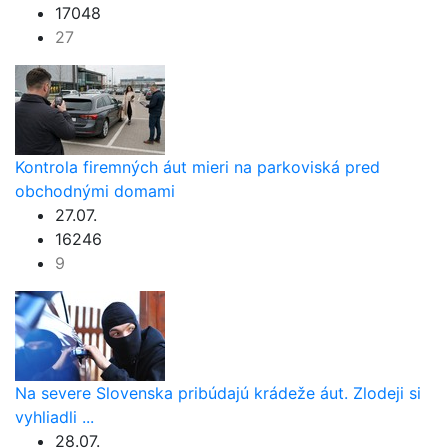
17048
27
Kontrola firemných áut mieri na parkoviská pred
obchodnými domami
27.07.
16246
9
Na severe Slovenska pribúdajú krádeže áut. Zlodeji si
vyhliadli ...
28.07.