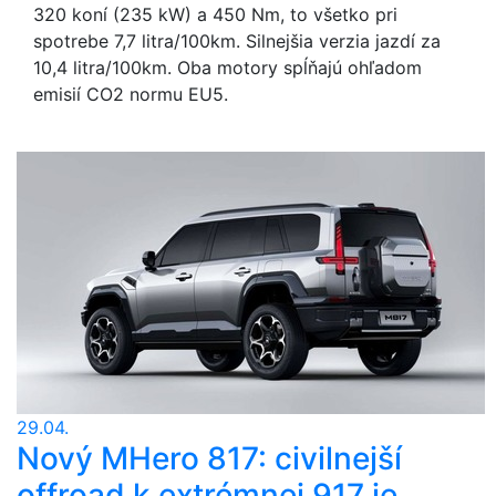
320 koní (235 kW) a 450 Nm, to všetko pri
spotrebe 7,7 litra/100km. Silnejšia verzia jazdí za
10,4 litra/100km. Oba motory spĺňajú ohľadom
emisií CO2 normu EU5.
29.04.
Nový MHero 817: civilnejší
offroad k extrémnej 917 je