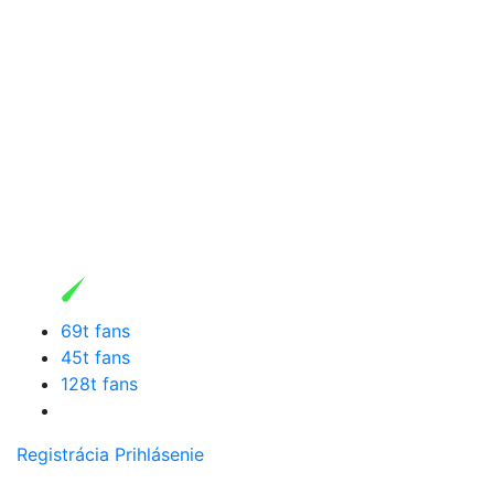
69t fans
45t fans
128t fans
Registrácia
Prihlásenie