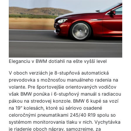
Eleganciu v BWM dotiahli na ešte vyšší level
V oboch verziách je 8-stupňová automatická
prevodovka s možnosťou manuálneho radenia na
volante. Pre športovejšie orientovaných vodičov
však BMW ponúka i 6-stupňový manuál s radiacou
pákou na stredovej konzole. BMW 6 kupé sa vozí
na 19" kolesách, ktoré sú sériovo osadené
celoročnými pneumatikami 245/40 R19 spolu so
systémom monitorovania tlaku v nich. Vychytávka
je riadenie oboch náprav, samozrejme, za