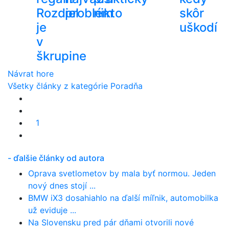
Rozdiel
problém
nikto
skôr
je
uškodí
v
škrupine
Návrat hore
Všetky články z kategórie Poradňa
1
- ďalšie články od autora
Oprava svetlometov by mala byť normou. Jeden
nový dnes stojí ...
BMW iX3 dosahiahlo na ďalší míľnik, automobilka
už eviduje ...
Na Slovensku pred pár dňami otvorili nové