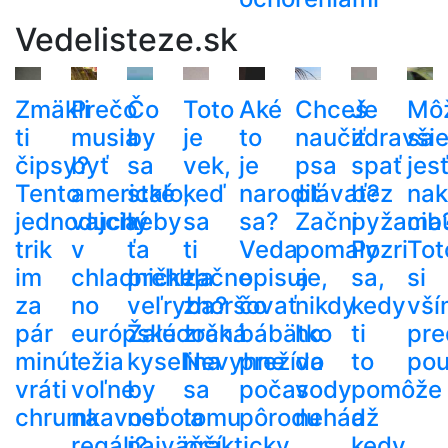
Vedelisteze.sk
Zmäkli
Prečo
Čo
Toto
Aké
Chceš
Je
Mô
ti
musia
by
je
to
naučiť
zdravši
sa
čipsy?
byť
sa
vek,
je
psa
spať
jes
Tento
americké
stalo,
keď
narodiť
plávať?
bez
nak
jednoduchý
vajcia
keby
sa
sa?
Začni
pyžama
cib
trik
v
ťa
ti
Veda
pomaly
Pozri
Tot
im
chladničke,
prehltla
začne
opisuje,
a
sa,
si
za
no
veľryba?
zhoršovať
čo
nikdy
kedy
vší
pár
európske
Žalúdočná
zrak.
bábätko
ho
ti
pre
minút
ležia
kyselina
Nevyhne
prežíva
do
to
pou
vráti
voľne
by
sa
počas
vody
pomôže
chrumkavosť
na
nebola
tomu
pôrodu
nehádž
a
regáli?
najväčší
prakticky
kedy