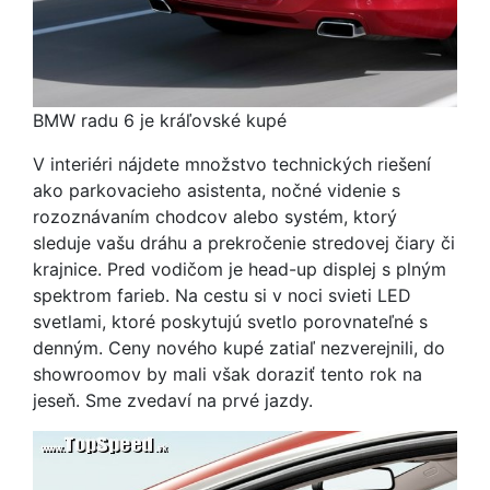
BMW radu 6 je kráľovské kupé
V interiéri nájdete množstvo technických riešení
ako parkovacieho asistenta, nočné videnie s
rozoznávaním chodcov alebo systém, ktorý
sleduje vašu dráhu a prekročenie stredovej čiary či
krajnice. Pred vodičom je head-up displej s plným
spektrom farieb. Na cestu si v noci svieti LED
svetlami, ktoré poskytujú svetlo porovnateľné s
denným. Ceny nového kupé zatiaľ nezverejnili, do
showroomov by mali však doraziť tento rok na
jeseň. Sme zvedaví na prvé jazdy.